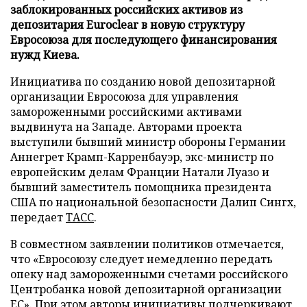
заблокированных российских активов из
депозитария Euroclear в новую структуру
Евросоюза для последующего финансирования
нужд Киева.
Инициатива по созданию новой депозитарной
организации Евросоюза для управления
замороженными российскими активами
выдвинута на Западе. Авторами проекта
выступили бывший министр обороны Германии
Аннегрет Крамп-Карренбауэр, экс-министр по
европейским делам Франции Натали Луазо и
бывший заместитель помощника президента
США по национальной безопасности Далип Сингх,
передает
ТАСС
.
В совместном заявлении политиков отмечается,
что «Евросоюзу следует немедленно передать
опеку над замороженными счетами российского
Центробанка новой депозитарной организации
ЕС». При этом авторы инициативы подчеркивают,