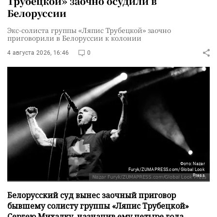
Трубецкой» заочно осудили в
Белоруссии
Экс-солиста группы «Ляпис Трубецкой» заочно
приговорили в Белоруссии к колонии
4 августа 2026, 16:46
0
Фото: Nazar
Furyk/ZUMAPRESS.com/Global Look
Press
Белорусский суд вынес заочный приговор
бывшему солисту группы «Ляпис Трубецкой»
Сергею Михалку, назначив ему четыре года