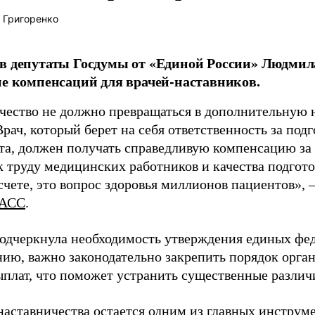
 Григоренко
в депутаты Госдумы от «Единой России» Людми
ие компенсаций для врачей-наставников.
чество не должно превращаться в дополнительную
Врач, который берет на себя ответственность за под
та, должен получать справедливую компенсацию за э
 труду медицинских работников и качества подготов
чете, это вопрос здоровья миллионов пациентов», 
АСС
.
одчеркнула необходимость утверждения единых фед
нию, важно законодательно закрепить порядок орга
ыплат, что поможет устранить существенные различ
наставничества остается одним из главных инструм