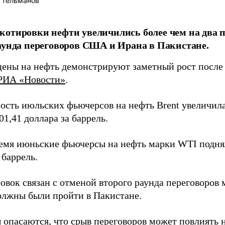
 Тельманов
отировки нефти увеличились более чем на два 
аунда переговоров США и Ирана в Пакистане.
ены на нефть демонстрируют заметный рост после 
РИА «Новости»
.
мость июльских фьючерсов на нефть Brent увеличила
01,41 доллара за баррель.
ремя июньские фьючерсы на нефть марки WTI поднял
 баррель.
ровок связан с отменой второго раунда переговоро
олжны были пройти в Пакистане.
 опасаются, что срыв переговоров может повлиять 