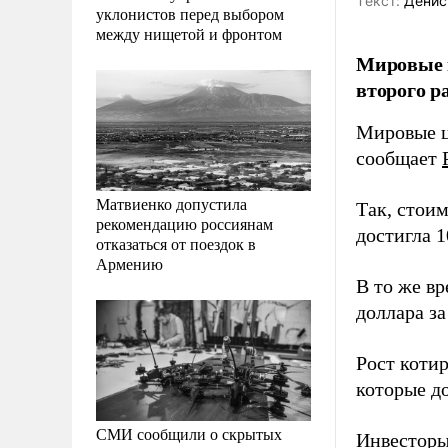
Tекст:
Денис
уклонистов перед выбором
между нищетой и фронтом
Мировые к
второго р
Мировые ц
сообщает
Матвиенко допустила
Так, стои
рекомендацию россиянам
достигла 1
отказаться от поездок в
Армению
В то же в
доллара за
Рост коти
которые д
СМИ сообщили о скрытых
Инвесторы