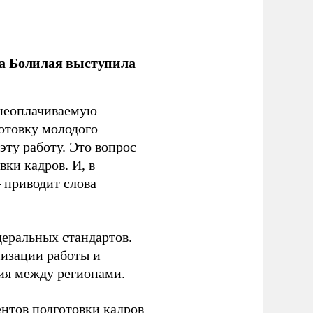
ла Болилая выступила
 неоплачиваемую
готовку молодого
ту работу. Это вопрос
ки кадров. И, в
– приводит слова
еральных стандартов.
низации работы и
ия между регионами.
ентов подготовки кадров