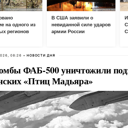
рвано
В США заявили о
И
е на одного из
невиданной силе ударов
С
ых регионов
армии России
С
026, 08:26 •
НОВОСТИ ДНЯ
омбы ФАБ-500 уничтожили под
нских «Птиц Мадьяра»