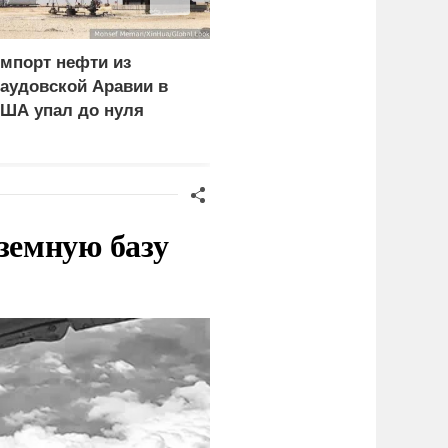
мпорт нефти из
Ребенок и женщина
аудовской Аравии в
погибли из-за циклона
ША упал до нуля
со шквалистым ветром
в Смоленске
земную базу