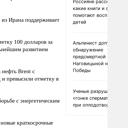
Россияне рассказали,
какие книги и фильмы
помогают воспитывать
к из Ирана поддерживает
детей
етку 100 долларов за
Альпинист допустил
льнейшим развитием
обнаружение
предсмертной записки
Наговицыной на пике
Победы
 нефть Brent с
и
и превысили отметку в
Ученые разрушили миф
«гонке сперматозоидов
орьбе с энергетическим
при оплодотворении
 новые краткосрочные