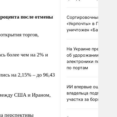
процента после отмены
Сортировочный пункт
«Укрпочты» в Павлогра
уничтожен «Бандероль
открытия торгов,
На Украине предупреди
сь более чем на 2% и
об удорожании китайс
электроники после уда
по портам
ись на 2,15% – до 96,43
ИИ впервые оштрафова
владельца подмосковн
в между США и Ираном,
участка за борщевик
на перспективы