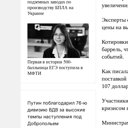
подземных заводах по
увеличени
производству БПЛА на
Украине
Эксперты 
цены на в
Котировки
баррель, 
событий.
Первая в истории 500-
балльница ЕГЭ поступила в
Как писала
МФТИ
поставкой
107 доллар
Участники
Путин поблагодарил 76-ю
кризисом н
дивизию ВДВ за высокие
темпы наступления под
Министрам
Добропольем