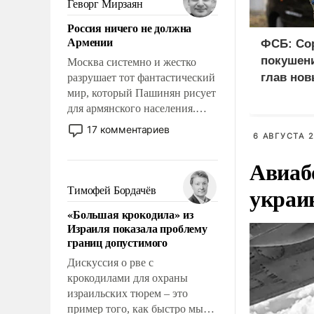
Геворг Мирзаян
означает многолетний период
Россия ничего не должна
уязвимости США, например,
Армении
ФСБ: Со
перед Китаем.
покушени
Москва системно и жестко
глав нов
разрушает тот фантастический
мир, который Пашинян рисует
для армянского населения.
Мир, где политические
17 комментариев
6 АВГУСТА 2
прожекты будут безусловно
оплачиваться за счет
Авиаб
российских
налогоплательщиков и где
украи
Тимофей Бордачёв
Еревану за свои поступки не
«Большая крокодила» из
нужно отвечать.
Израиля показала проблему
границ допустимого
Дискуссия о рве с
крокодилами для охраны
израильских тюрем – это
пример того, как быстро мы