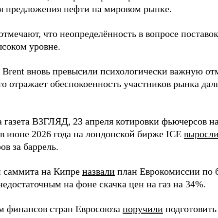
я предложения нефти на мировом рынке.
отмечают, что неопределённость в вопросе поставо
ысоком уровне.
 Brent вновь превысили психологически важную отм
что отражает обеспокоенность участников рынка да
 газета ВЗГЛЯД, 23 апреля котировки фьючерсов на
 в июне 2026 года на лондонской бирже ICE
выросл
ов за баррель.
 саммита на Кипре
назвали
план Еврокомиссии по б
едостаточным на фоне скачка цен на газ на 34%.
 финансов стран Евросоюза
поручили
подготовить