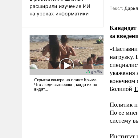
расширили изучение ИИ
Tекст:
Дарья
на уроках информатики
Кандидат 
за введен
«Наставни
нагрузку. 
специалис
уважения к
конечном с
Болилой
Т
Политик п
По ее мне
систему в
Институт 