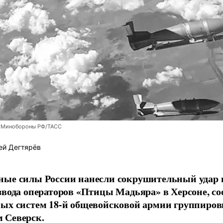
 Минобороны РФ/ТАСС
ей Дегтярёв
ные силы России нанесли сокрушительный удар 
звода операторов «Птицы Мадьяра» в Херсоне, с
ых систем 18-й общевойсковой армии группиров
 Северск.