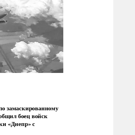
по замаскированному
ообщил боец войск
ки «Днепр» с