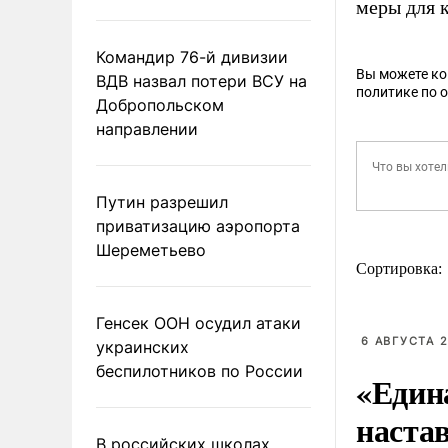
меры для 
Командир 76-й дивизии
Вы можете к
ВДВ назвал потери ВСУ на
политике по 
Добропольском
направлении
Путин разрешил
приватизацию аэропорта
Шереметьево
Сортировка:
Генсек ООН осудил атаки
6 АВГУСТА 2
украинских
беспилотников по России
«Един
наста
В российских школах