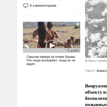
двигаемся по пути
9 комментариев
революционных изменений.
То, что несколько лет назад
было образом для
псевдонаучной фантастики,
стало всерьез обсуждаемой
идеей.
@ Пресс-служба
Tекст:
Алекс
Вооружен
объекту в
беспилотн
позывным