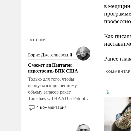
в медицине
программе
профессио
Как писал
МНЕНИЯ
наставнич
Борис Джерелиевский
Ранее глав
Сможет ли Пентагон
перестроить ВПК США
КОММЕНТАРИ
Только для того, чтобы
вернуться к довоенному
объему запасов ракет
Tomahawk, THAAD и Patriot
США потребуется более трех
4 комментария
лет. Даже небольшая война с
Ираном опустошила
американские арсеналы.
Сложившаяся ситуация