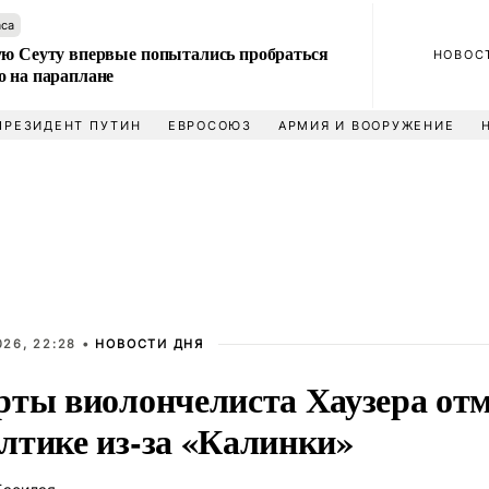
аса
ую Сеуту впервые попытались пробраться
НОВОС
о на параплане
ПРЕЗИДЕНТ ПУТИН
ЕВРОСОЮЗ
АРМИЯ И ВООРУЖЕНИЕ
026, 22:28 •
НОВОСТИ ДНЯ
рты виолончелиста Хаузера от
лтике из-за «Калинки»