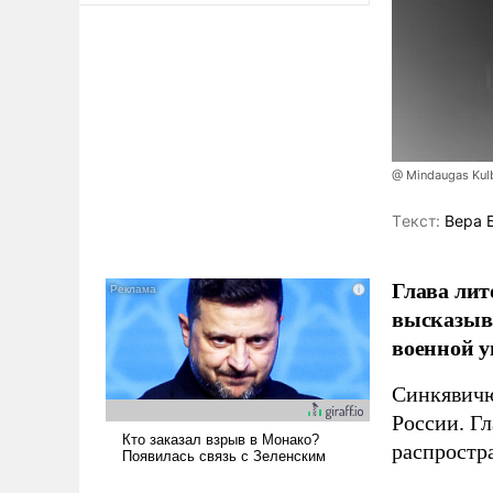
@ Mindaugas Kul
Tекст:
Вера 
Глава лит
высказыв
военной у
Синкявичю
России. Гл
распростр