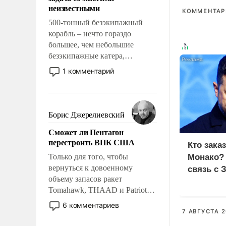
адаптироваться.
неизвестными
КОММЕНТАРИ
500-тонный безэкипажный
корабль – нечто гораздо
большее, чем небольшие
безэкипажные катера,
применение которых уже
1 комментарий
стало обыденностью. Задача по
созданию такого корабля очень
сложна и амбициозна. Однако
и ее реализация радикально
Борис Джерелиевский
поднимет наши боевые
Сможет ли Пентагон
возможности.
перестроить ВПК США
Кто зака
Только для того, чтобы
Монако?
вернуться к довоенному
связь с 
объему запасов ракет
Tomahawk, THAAD и Patriot
США потребуется более трех
6 комментариев
лет. Даже небольшая война с
7 АВГУСТА 2
Ираном опустошила