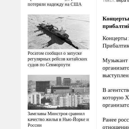
Tекст:
Вера 
потеряли надежду на США
Концерты 
прибалтий
Концерты 
Прибалтик
Росатом сообщил о запуске
регулярных рейсов китайских
Музыкант 
судов по Севморпути
организато
выступлен
В агентст
которую Х
организато
Замглавы Минстроя сравнил
качество жилья в Нью-Йорке и
Ранее рос
России
отношению