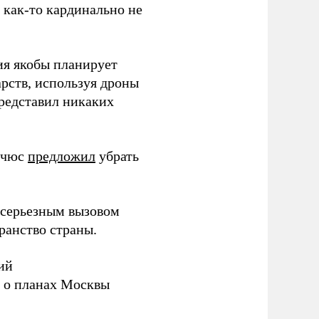
з как-то кардинально не
ия якобы планирует
рств, используя дроны
представил никаких
ичюс
предложил
убрать
серьезным вызовом
ранство страны.
ий
а о планах Москвы