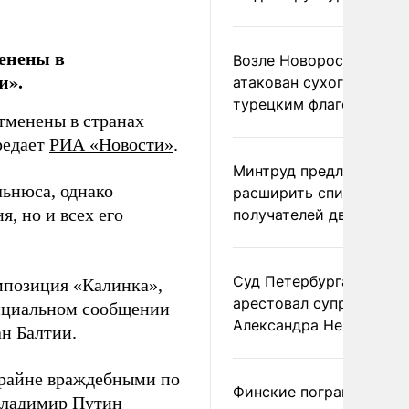
менены в
Возле Новороссийска
и».
атакован сухогруз под
турецким флагом
тменены в странах
редает
РИА «Новости»
.
Минтруд предложил
ьнюса, однако
расширить список
, но и всех его
получателей двух пенс
Суд Петербурга заочно
мпозиция «Калинка»,
арестовал супругу
фициальном сообщении
Александра Невзорова
ан Балтии.
крайне враждебными по
Финские пограничники
 Владимир Путин