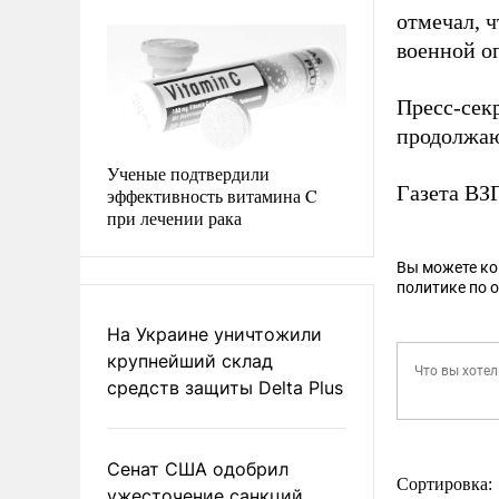
отмечал, 
военной о
Пресс-сек
продолжаю
Ученые подтвердили
Газета В
эффективность витамина C
при лечении рака
Вы можете к
политике по 
На Украине уничтожили
крупнейший склад
средств защиты Delta Plus
Сенат США одобрил
Сортировка:
ужесточение санкций