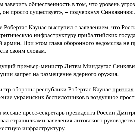
ы заверить общественность в том, что уровень угро
, он просто существует», – подчеркнул Синкявичюс.
е Робертас Каунас выступил с заявлением, что Росс
 критическую инфраструктуру прибалтийских госуда
й армии. При этом глава оборонного ведомства не 
ств своим словам.
дущий премьер-министр Литвы Миндаугас Синкяв
туции запрет на размещение ядерного оружия.
истр обороны республики Робертас Каунас
признал
ение украинских беспилотников в воздушное прост
 месяце пресс-секретарь президента России Дмитр
звал
страшилками заявления литовского руководств
 местную инфраструктуру.