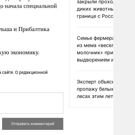
закрыли проходы для
до начала специальной
диких животных на
границе с Россией
ольша и Прибалтика
Семье фермера Уолкер
из мема «веселый
кую экономику.
молочник» пригрозили
выдворением из Росси
 сайте. О редакционной
Эксперт объяснил
пропажу белых грибов 
лесах этим летом