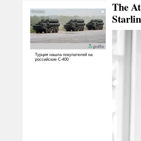
The At
американские арсеналы.
Сложившаяся ситуация
Starli
означает многолетний период
уязвимости США, например,
перед Китаем.