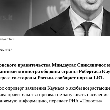
bis/AP/TASS
Басилая
овского правительства Миндаугас Синкявичюс не
аниями министра обороны страны Робертаса Кау
грозе со стороны России, сообщает портал LRT.
с опроверг заявления Каунаса о якобы возрастающе
ава правительства призвал не запугивать население
аняемую информацию, передает
РИА «Новости»
.