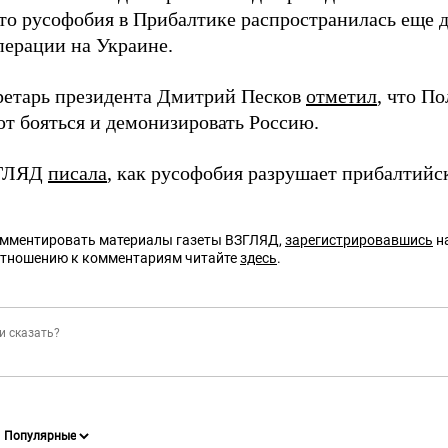
что русофобия в Прибалтике распространилась еще 
перации на Украине.
ретарь президента Дмитрий Песков
отметил
, что П
т бояться и демонизировать Россию.
ЗГЛЯД
писала
, как русофобия разрушает прибалтийс
омментировать материалы газеты ВЗГЛЯД,
зарегистрировавшись
на
отношению к комментариям читайте
здесь
.