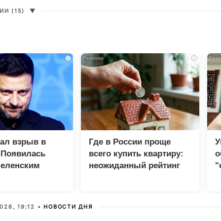
И (15)
▼
i
i
зал взрыв в
Где в России проще
У
 Появилась
всего купить квартиру:
о
Зеленским
неожиданный рейтинг
"
с
026, 19:12 •
НОВОСТИ ДНЯ