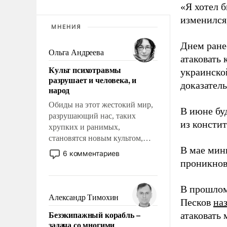
«Я хотел б
изменился
МНЕНИЯ
Днем ране
Ольга Андреева
атаковать
Культ психотравмы
украинско
разрушает и человека, и
доказатель
народ
Обиды на этот жестокий мир,
В июне бу
разрушающий нас, таких
из консти
хрупких и ранимых,
становятся новым культом,
В мае мин
постепенно вытесняя и
6 комментариев
отменяя традиционное
проникнов
требование к человеку – быть
мужественным и твердым под
В прошлом
ударами судьбы, брать на себя
Александр Тимохин
Песков
на
ответственность, помогать
Безэкипажный корабль –
атаковать
слабым, идти вперед и
задача со многими