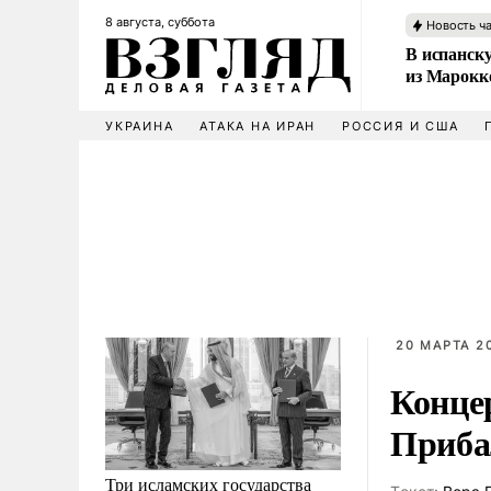
8 августа, суббота
Новость ч
В испанск
из Марокк
УКРАИНА
АТАКА НА ИРАН
РОССИЯ И США
20 МАРТА 2
Конце
Приба
Три исламских государства