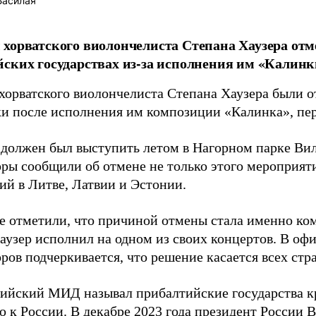
Басилая
хорватского виолончелиста Степана Хаузера от
ских государствах из-за исполнения им «Калинк
хорватского виолончелиста Степана Хаузера были о
и после исполнения им композиции «Калинка», пе
должен был выступить летом в Нагорном парке Вил
ры сообщили об отмене не только этого мероприятия
ий в Литве, Латвии и Эстонии.
ве отметили, что причиной отмены стала именно ко
аузер исполнил на одном из своих концертов. В о
ров подчеркивается, что решение касается всех стр
сийский МИД называл прибалтийские государства 
 к России. В декабре 2023 года президент России