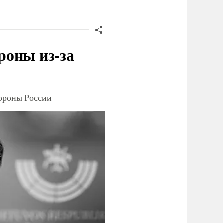
роны из-за
тороны России