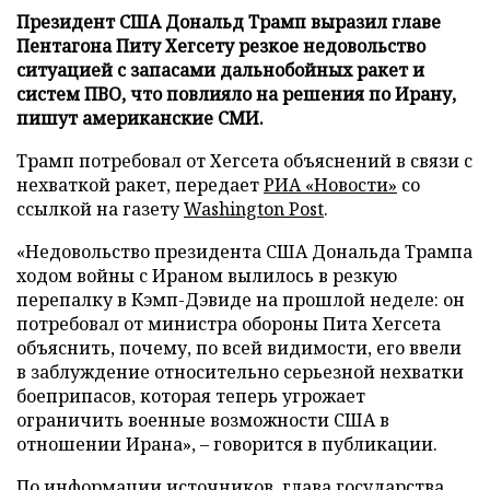
Президент США Дональд Трамп выразил главе
Пентагона Питу Хегсету резкое недовольство
ситуацией с запасами дальнобойных ракет и
систем ПВО, что повлияло на решения по Ирану,
пишут американские СМИ.
Трамп потребовал от Хегсета объяснений в связи с
нехваткой ракет, передает
РИА «Новости»
со
ссылкой на газету
Washington Post
.
«Недовольство президента США Дональда Трампа
ходом войны с Ираном вылилось в резкую
перепалку в Кэмп-Дэвиде на прошлой неделе: он
потребовал от министра обороны Пита Хегсета
объяснить, почему, по всей видимости, его ввели
в заблуждение относительно серьезной нехватки
боеприпасов, которая теперь угрожает
ограничить военные возможности США в
отношении Ирана», – говорится в публикации.
По информации источников, глава государства