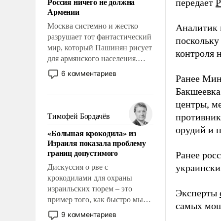
Россия ничего не должна
передает
Р
уязвимости США, например,
Армении
перед Китаем.
Москва системно и жестко
Аналитик 
разрушает тот фантастический
поскольку
мир, который Пашинян рисует
контроля н
для армянского населения.
Мир, где этому населению все
6 комментариев
Ранее Мин
должны просто по
Бакшеевка
определению, где его
политические прожекты будут
центры, м
беспрекословно оплачиваться
противника
Тимофей Бордачёв
за счет российских
орудий и 
«Большая крокодила» из
налогоплательщиков и где за
Израиля показала проблему
свои поступки не нужно
границ допустимого
Ранее рос
отвечать.
украински
Дискуссия о рве с
крокодилами для охраны
израильских тюрем – это
Эксперты
пример того, как быстро мы
самых мощ
двигаемся по пути
9 комментариев