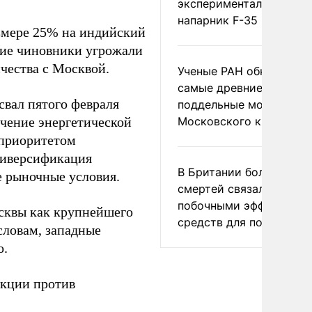
экспериментальный др
напарник F-35
змере 25% на индийский
кие чиновники угрожали
чества с Москвой.
Ученые РАН обнаружил
самые древние
вал пятого февраля
поддельные монеты
чение энергетической
Московского княжеств
 приоритетом
 диверсификация
В Британии более ста
е рыночные условия.
смертей связали с
побочными эффектами
сквы как крупнейшего
средств для похудения
словам, западные
о.
кции против