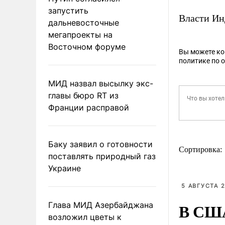
запустить
Власти И
дальневосточные
мегапроекты на
Восточном форуме
Вы можете к
политике по 
МИД назвал высылку экс-
главы бюро RT из
Франции расправой
Баку заявил о готовности
Сортировка:
поставлять природный газ
Украине
5 АВГУСТА 2
В США
Глава МИД Азербайджана
возложил цветы к