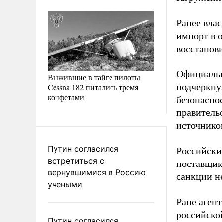
Ранее вла
импорт в 
восстанов
Официальн
Выжившие в тайге пилоты
подчеркну
Cessna 182 питались тремя
конфетами
безопасно
правитель
источнико
Путин согласился
Российски
встретиться с
поставщик
вернувшимися в Россию
санкции н
учеными
Ране агент
российско
Путин согласился