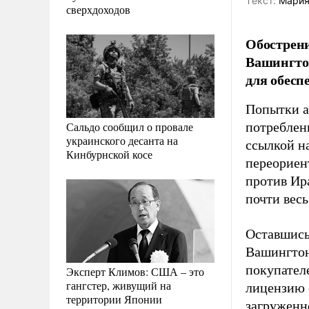
Tекст:
Мария
сверхдоходов
Обострени
Вашингто
для обесп
Попытки а
Сальдо сообщил о провале
потреблен
украинского десанта на
ссылкой н
Кинбурнской косе
переориен
против Ир
почти вес
Оставшись 
Вашингтон
покупател
Эксперт Климов: США – это
гангстер, живущий на
лицензию 
территории Японии
загруженно