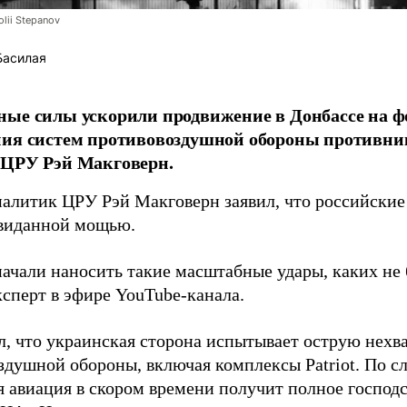
lii Stepanov
Басилая
ые силы ускорили продвижение в Донбассе на 
ния систем противовоздушной обороны противни
 ЦРУ Рэй Макговерн.
алитик ЦРУ Рэй Макговерн заявил, что российские 
евиданной мощью.
начали наносить такие масштабные удары, каких не 
ксперт в эфире YouTube-канала.
л, что украинская сторона испытывает острую нехв
здушной обороны, включая комплексы Patriot. По с
 авиация в скором времени получит полное господс