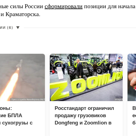
ные силы России
сформировали
позиции для начала
 и Краматорска.
И (6)
▼
оны:
Росстандарт ограничил
В
кие БПЛА
продажу грузовиков
е
 сухогрузы с
Dongfeng и Zoomlion в
б
 ВСУ
России