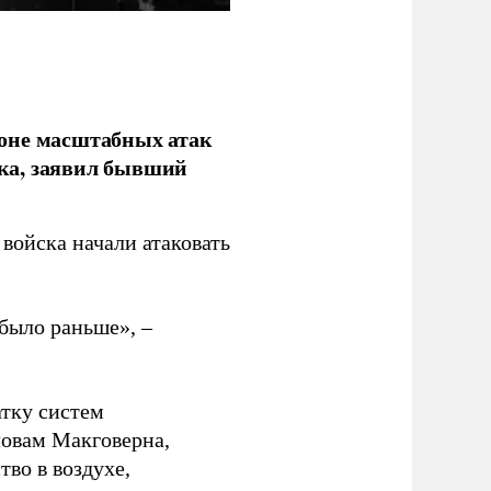
фоне масштабных атак
ка, заявил бывший
войска начали атаковать
было раньше», –
атку систем
ловам Макговерна,
тво в воздухе,