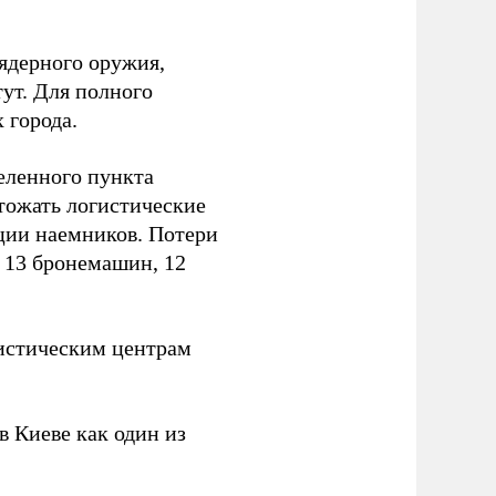
ядерного оружия,
ут. Для полного
 города.
еленного пункта
тожать логистические
ции наемников. Потери
, 13 бронемашин, 12
истическим центрам
 Киеве как один из