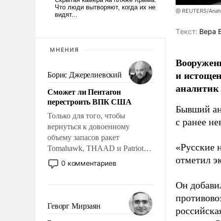
@ REUTERS/Anato
Tекст:
Вера 
МНЕНИЯ
Вооруженн
и истоще
Борис Джерелиевский
аналитик
Сможет ли Пентагон
перестроить ВПК США
Бывший ан
Только для того, чтобы
с ранее н
вернуться к довоенному
объему запасов ракет
«Русские 
Tomahawk, THAAD и Patriot
отметил э
США потребуется более трех
0 комментариев
лет. Даже небольшая война с
Ираном опустошила
Он добави
американские арсеналы.
противово
Сложившаяся ситуация
Геворг Мирзаян
российская
означает многолетний период