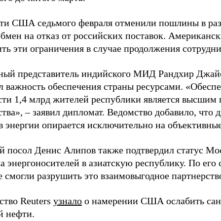
сти США седьмого февраля отменили пошлины в ра
обмен на отказ от российских поставок. Американс
ить эти ограничения в случае продолжения сотрудни
ый представитель индийского МИД Рандхир Джайс
л важность обеспечения страны ресурсами. «Обеспе
сти 1,4 млрд жителей республики является высшим
ства», – заявил дипломат. Ведомство добавило, что
в энергии опирается исключительно на объективны
й посол Денис Алипов также подтвердил статус Мо
а энергоносителей в азиатскую республику. По его 
е смогли разрушить это взаимовыгодное партнерств
ство Reuters
узнало
о намерении США ослабить сан
й нефти.