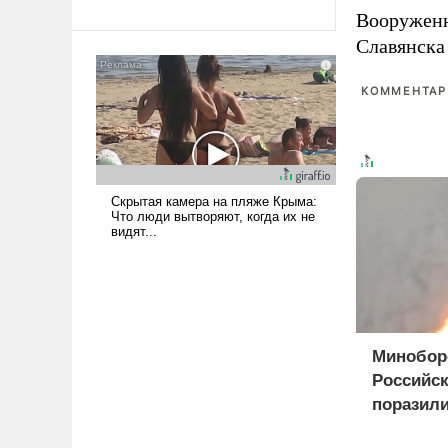
революционных изменений.
Вооружен
То, что несколько лет назад
Славянска
было образом для
псевдонаучной фантастики,
стало всерьез обсуждаемой
КОММЕНТАРИ
идеей.
Минобор
Российс
поразили
оружием