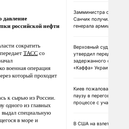
Замминистра обороны
о давление
Санчик получил звание
упки российской нефти
генерала армии
ласти сократить
Верховный суд Швеции
 передает
ТАСС
со
утвердил передачу
начал
задержанного сухогруз
ко военная операция
«Каффа» Украине
ерез который проходит
Киев пожаловался на
паузу в переговорном
сь к сырью из России.
процессе с участием 
у одного из главных
е выдал специальную
щегося в море и
В США на взлете разби