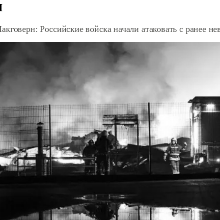
и
акговерн: Российские войска начали атаковать с ранее 