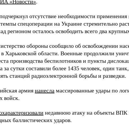
ИА «Новости»
.
подчеркнул отсутствие необходимости применения 
 темпы спецоперации на Украине стремительно раст
ад регионом осталось освободить всего два крупных
истерство обороны сообщило об освобождении нас
 в Харьковской области. Военные продолжили унич
еста производства беспилотников и пункты дислока
 за сутки составили более 1435 человек, один танк
пять станций радиоэлектронной борьбы и разведки.
сийская армия
нанесла
массированные удары по лог
х войск.
охарактеризовали
недавнюю атаку на объекты ВПК в
ных баллистических ударов.