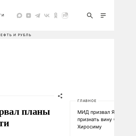
ТИ
НЕФТЬ И РУБЛЬ
ГЛАВНОЕ
рвал планы
МИД призвал Японию
ти
признать вину США за
Хиросиму