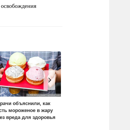
 освобождения
рачи объяснили, как
Бусаргин сообщил о
сть мороженое в жару
пострадавших при атаке
ез вреда для здоровья
БПЛА на Саратов и
Энгельс