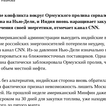
 Иванова
е конфликта вокруг Ормузского пролива сорвал
на на Нью-Дели, и Индия вновь наращивает зак
ечения своей энергетики, отмечает канал CNN.
мериканской администрации вынудить индийские в
ие российских энергоносителей потерпели неудачу,
а канал CNN. Из-за давления Нью-Дели изначально 
тироваться на ближневосточных поставщиков. Одна
ана фактически заблокировала Ормузский пролив, ч
ь объем местной нефти.
без альтернатив, индийская сторона вновь обратила
 фактически признал невозможность лишить Москв
ей. На прошлой неделе американский Минфин даж
сроком на 30 дней для закупки топлива, уже находя
го до пятого марта.