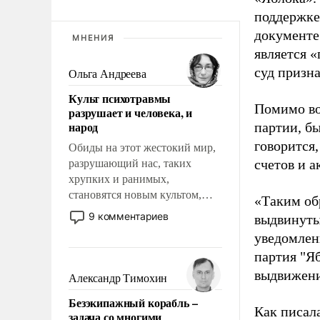
поддержке
документе
МНЕНИЯ
является 
суд призн
Ольга Андреева
Культ психотравмы
Помимо во
разрушает и человека, и
народ
партии, б
говорится,
Обиды на этот жестокий мир,
счетов и 
разрушающий нас, таких
хрупких и ранимых,
становятся новым культом,
«Таким об
постепенно вытесняя и
9 комментариев
выдвинуты
отменяя традиционное
уведомлени
требование к человеку – быть
партия "Я
мужественным и твердым под
ударами судьбы, брать на себя
выдвижения
Александр Тимохин
ответственность, помогать
Безэкипажный корабль –
слабым, идти вперед и
Как писал
задача со многими