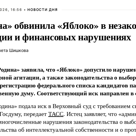
026, 16:56 •
НОВОСТИ ДНЯ
на» обвинила «Яблоко» в незак
ции и финансовых нарушениях
вета Шишкова
одина» заявила, что «Яблоко» допустило наруше
ной агитации, а также законодательства о выбор
регистрацию федерального списка кандидатов па
венную думу. Соответствующий иск направлен в с
одина» подала иск в Верховный суд с требованием с
 Госдуму, передает
ТАСС
. Истец заявляет, что «адм
многочисленные нарушения законодательства о выбор
ельства об интеллектуальной собственности и о про