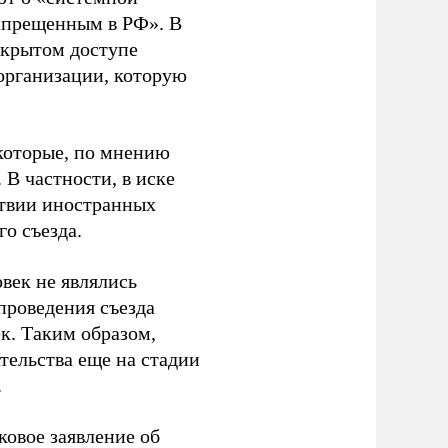
апрещенным в РФ». В
ткрытом доступе
организации, которую
которые, по мнению
В частности, в иске
тствии иностранных
о съезда.
век не являлись
проведения съезда
ек. Таким образом,
тельства еще на стадии
.
ковое заявление об