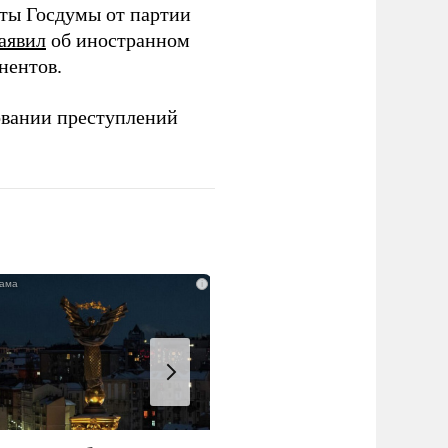
аты Госдумы от партии
аявил
об иностранном
нентов.
овании преступлений
i