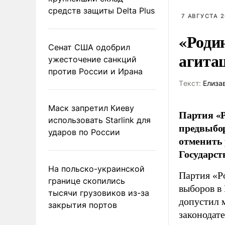
средств защиты Delta Plus
7 АВГУСТА 2
«Роди
Сенат США одобрил
агита
ужесточение санкций
против России и Ирана
Tекст:
Елиза
Маск запретил Киеву
Партия «Р
использовать Starlink для
предвыбор
ударов по России
отменить 
Государст
На польско-украинской
Партия «Р
границе скопились
выборов в
тысячи грузовиков из-за
допустил 
закрытия портов
законодат