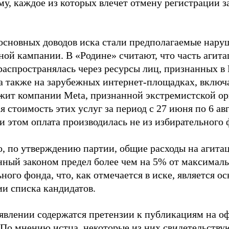
му, каждое из которых влечет отмену регистрации 
основных доводов иска стали предполагаемые нару
ной кампании. В «Родине» считают, что часть агит
распространялась через ресурсы лиц, признанных 
 а также на зарубежных интернет-площадках, включа
жит компании Meta, признанной экстремистской ор
 стоимость этих услуг за период с 27 июня по 6 ав
и этом оплата производилась не из избирательного 
о, по утверждению партии, общие расходы на агит
нный законом предел более чем на 5% от максималь
ного фонда, что, как отмечается в иске, является 
ии списка кандидатов.
аявлении содержатся претензии к публикациям на о
 По мнению истца, некоторые из них свидетельству