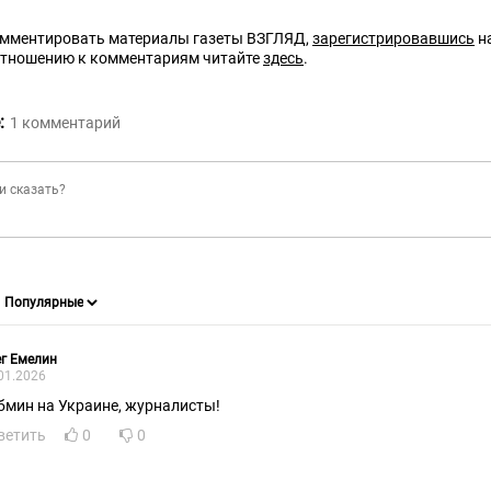
омментировать материалы газеты ВЗГЛЯД,
зарегистрировавшись
на
отношению к комментариям читайте
здесь
.
:
1
комментарий
г Емелин
01.2026
бмин на Украине, журналисты!
ветить
0
0