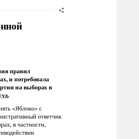
онной
ния правил
ах, и потребовала
ртии на выборах в
уд.
нять «Яблоко» с
инистративный ответчик
ах, в частности,
тиводействии