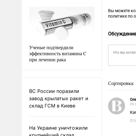
Вы можете к
политике по 
Обсуждение
Ученые подтвердили
эффективность витамина C
при лечении рака
Сортировка:
ВС России поразили
завод крылатых ракет и
Оле
09.
склад ГСМ в Киеве
Ка
От
На Украине уничтожили
крупнейший склад