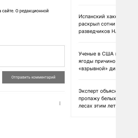
 сайте. О редакционной
Испанский хакер Хиль
раскрыл сотни
разведчиков НАТО и С
Ученые в США назвали 
ягоды причиной
«взрывной» диареи
Эксперт объяснил
пропажу белых грибов 
лесах этим летом