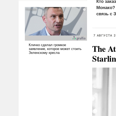
Кто зака
американские арсеналы.
Монако?
Сложившаяся ситуация
связь с 
означает многолетний период
уязвимости США, например,
перед Китаем.
7 АВГУСТА 2
The At
Starli