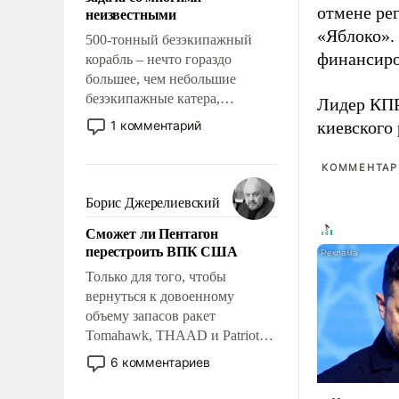
адаптироваться.
отмене ре
неизвестными
«Яблоко».
500-тонный безэкипажный
финансиро
корабль – нечто гораздо
большее, чем небольшие
безэкипажные катера,
Лидер КП
применение которых уже
1 комментарий
киевского
стало обыденностью. Задача по
созданию такого корабля очень
КОММЕНТАРИ
сложна и амбициозна. Однако
и ее реализация радикально
Борис Джерелиевский
поднимет наши боевые
Сможет ли Пентагон
возможности.
перестроить ВПК США
Только для того, чтобы
вернуться к довоенному
объему запасов ракет
Tomahawk, THAAD и Patriot
США потребуется более трех
6 комментариев
лет. Даже небольшая война с
Ираном опустошила