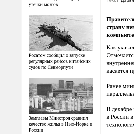
Tекст:
Дарья
утечки мозгов
Правитель
страну не
компьютер
Как указа
Росатом сообщил о запуске
Отмечаетс
регулярных рейсов китайских
внутренне
судов по Севморпути
касается 
Ранее мин
параллель
В декабре
в России в
Замглавы Минстроя сравнил
качество жилья в Нью-Йорке и
технологи
России