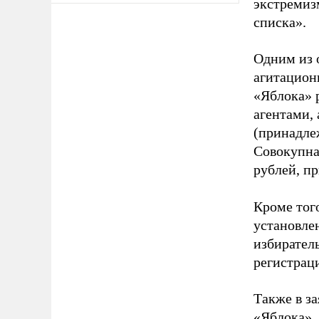
экстремиз
списка».
Одним из 
агитацион
«Яблока» 
агентами,
(принадле
Совокупная
рублей, пр
Кроме тог
установле
избиратель
регистрац
Также в з
«Яблока».