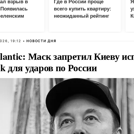
зал взрыв в
Где в России проще
Я
 Появилась
всего купить квартиру:
у
Зеленским
неожиданный рейтинг
К
в
026, 19:12 •
НОВОСТИ ДНЯ
lantic: Маск запретил Киеву ис
nk для ударов по России