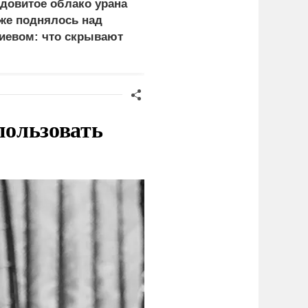
довитое облако урана
Почему тонут даже
же поднялось над
опытные пловцы:
иевом: что скрывают
назвали 9 самых часты
ласти
причин
пользовать