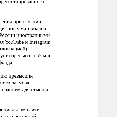
зарегистрированного
шения при ведении
ационных материалов
в России иностранными
я YouTube и Instagram
ганизацией).
густа превысила 55 млн
фонда.
ацию превысили
ного размера
основанием для отмены
фициальном сайте
ют о «системной