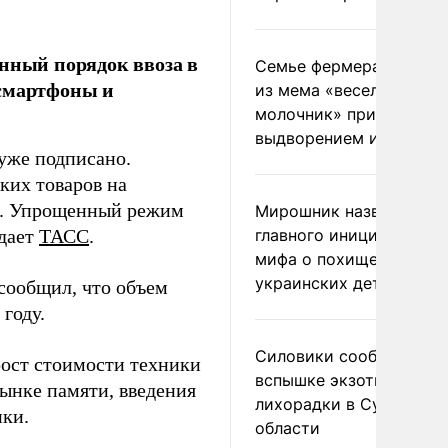
енный порядок ввоза в
Семье фермера Уолкер
 смартфоны и
из мема «веселый
молочник» пригрозили
выдворением из Росси
 уже подписано.
ких товаров на
». Упрощенный режим
Мирошник назвал
едает
ТАСС
.
главного инициатора
мифа о похищении
украинских детей
сообщил, что объем
 году.
Силовики сообщили о
рост стоимости техники
вспышке экзотической
рынке памяти, введения
лихорадки в Сумской
ики.
области