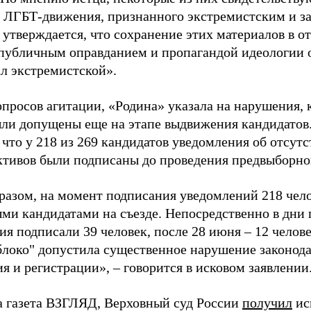
 ЛГБТ-движения, признанного экстремистским и з
 утверждается, что сохранение этих материалов в о
«публичным оправданием и пропагандой идеологии 
ал экстремистской».
просов агитации, «Родина» указала на нарушения, 
ыли допущены еще на этапе выдвижения кандидатов. 
 что у 218 из 269 кандидатов уведомления об отсу
активов были подписаны до проведения предвыборног
разом, на момент подписания уведомлений 218 чело
ми кандидатами на съезде. Непосредственно в дни 
я подписали 39 человек, после 28 июня – 12 челов
блоко" допустила существенное нарушение законода
 и регистрации», – говорится в исковом заявлении
а газета ВЗГЛЯД, Верховный суд России
получил
ис