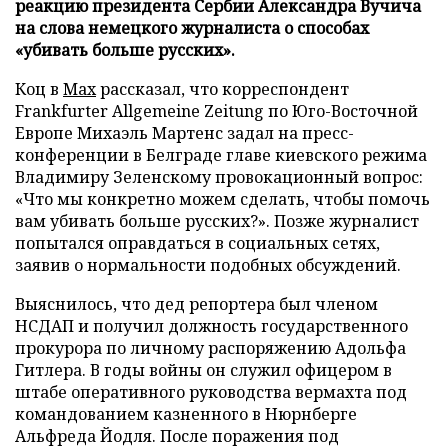
реакцию президента Сербии Александра Вучича
на слова немецкого журналиста о способах
«убивать больше русских».
Коц в
Мах
рассказал, что корреспондент
Frankfurter Allgemeine Zeitung по Юго-Восточной
Европе Михаэль Мартенс задал на пресс-
конференции в Белграде главе киевского режима
Владимиру Зеленскому провокационный вопрос:
«Что мы конкретно можем сделать, чтобы помочь
вам убивать больше русских?». Позже журналист
попытался оправдаться в социальных сетях,
заявив о нормальности подобных обсуждений.
Выяснилось, что дед репортера был членом
НСДАП и получил должность государственного
прокурора по личному распоряжению Адольфа
Гитлера. В годы войны он служил офицером в
штабе оперативного руководства вермахта под
командованием казненного в Нюрнберге
Альфреда Йодля. После поражения под