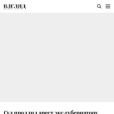
Суд продлил арест экс-губернатору