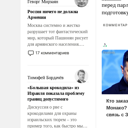
Геворг Мирзаян
перед пар
означает многолетний период
Россия ничего не должна
подготовк
уязвимости США, например,
Армении
перед Китаем.
Москва системно и жестко
КОММЕНТАРИ
разрушает тот фантастический
мир, который Пашинян рисует
для армянского населения.
Мир, где политические
17 комментариев
прожекты будут безусловно
оплачиваться за счет
российских
налогоплательщиков и где
Тимофей Бордачёв
Еревану за свои поступки не
«Большая крокодила» из
нужно отвечать.
Израиля показала проблему
границ допустимого
Кто зака
Дискуссия о рве с
Монако?
крокодилами для охраны
связь с 
израильских тюрем – это
пример того, как быстро мы