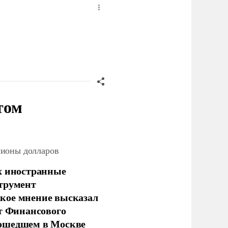
том
лионы долларов
х иностранные
струмент
кое мнение высказал
нт Финансового
рошедшем в Москве