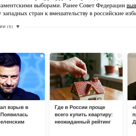
ламентскими выборами. Ранее Совет Федерации
выя
у западных стран к вмешательству в российские изб
И (5)
▼
i
i
зал взрыв в
Где в России проще
«
 Появилась
всего купить квартиру:
п
Зеленским
неожиданный рейтинг
Д