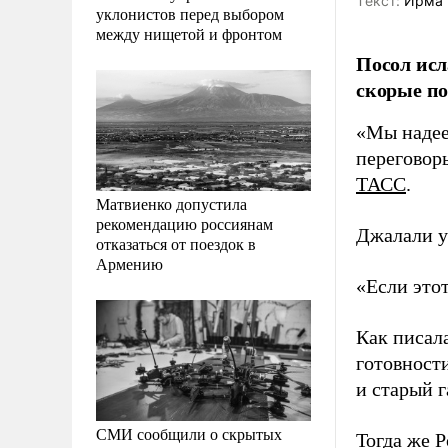
Tекст:
Ирма 
уклонистов перед выбором
между нищетой и фронтом
Посол исл
скорые по
«Мы надее
переговор
ТАСС
.
Матвиенко допустила
рекомендацию россиянам
Джалали у
отказаться от поездок в
Армению
«Если этот
Как писал
готовност
и старый 
СМИ сообщили о скрытых
Тогда же Р