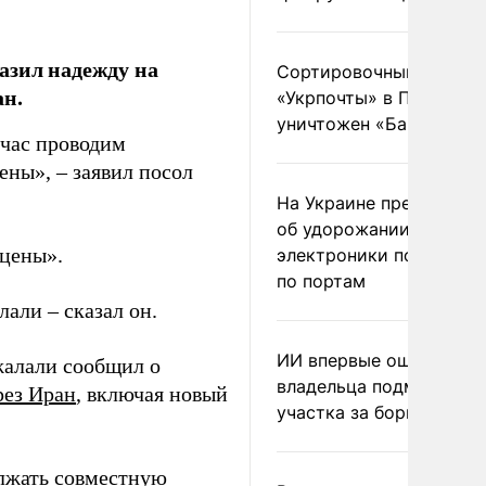
азил надежду на
Сортировочный пункт
ан.
«Укрпочты» в Павлогра
уничтожен «Бандероль
йчас проводим
ены», – заявил посол
На Украине предупреди
об удорожании китайс
 цены».
электроники после уда
по портам
лали – сказал он.
ИИ впервые оштрафова
жалали сообщил о
владельца подмосковн
рез Иран
, включая новый
участка за борщевик
лжать совместную