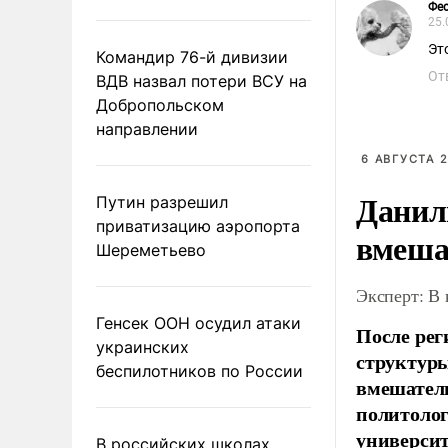
Фе
25.
Эт
Командир 76-й дивизии
От
ВДВ назвал потери ВСУ на
Добропольском
направлении
6 АВГУСТА 2
Данил
Путин разрешил
приватизацию аэропорта
вмеша
Шереметьево
Эксперт: В
Генсек ООН осудил атаки
После рег
украинских
структуры
беспилотников по России
вмешатель
политолог
универси
В российских школах