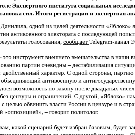
толе Экспертного института социальных исслед
становка сил. Итоги регистрации и экспертная ан
 Данилила, одной из целей деятельности «Яблоко» 
ртии антивоенного электората с последующей попыт
результаты голосования,
сообщает
Telegram-канал 
– это инструмент внешнего вмешательства в наши в
зованию партии очевидны – дестабилизация ситуаци
т двойственный характер. С одной стороны, партию
, объединяющий антивоенную и антигосударственну
юся возможность по закону после двадцатых чисел
 без цензуры и ограничений. С другой, «Яблоко» н
 с целью обвинить власти России в цензуре и в стра
й «оппозицией», – говорит политолог.
вам, какой сценарий будет избран базовым, будет за