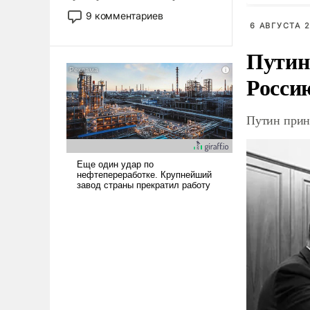
двигаемся по пути
9 комментариев
революционных изменений.
6 АВГУСТА 2
То, что несколько лет назад
Путин
было образом для
псевдонаучной фантастики,
Росси
стало всерьез обсуждаемой
идеей.
Путин прин