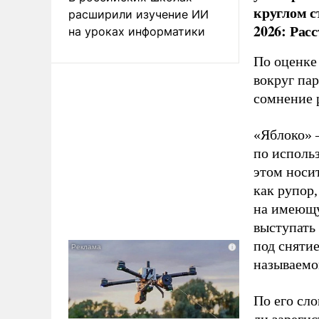
круглом с
расширили изучение ИИ
2026: Рас
на уроках информатики
По оценке
вокруг па
сомнение 
«Яблоко» 
по исполь
этом носи
как рупор
на имеющу
выступать
под снятие
называемо
По его сло