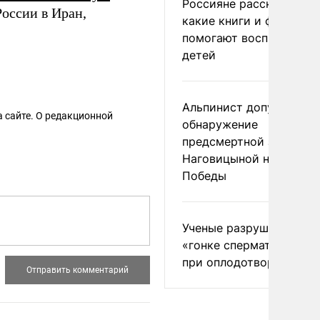
Россияне рассказали,
оссии в Иран,
какие книги и фильмы
помогают воспитывать
детей
Альпинист допустил
 сайте. О редакционной
обнаружение
предсмертной записки
Наговицыной на пике
Победы
Ученые разрушили миф
«гонке сперматозоидов
при оплодотворении