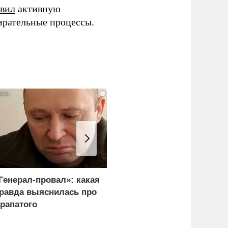
вил
активную
ирательные процессы.
i
Генерал-провал»: какая
Украина и Финляндия
равда выяснилась про
объединились для
рапатого
"сокрушительных
санкций" против России