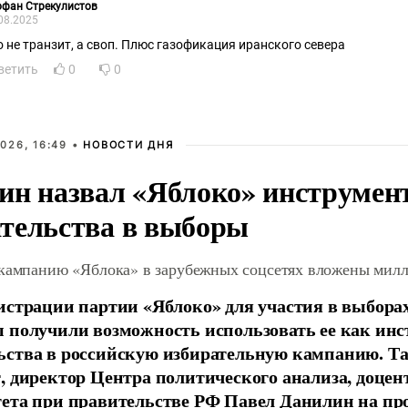
офан Стрекулистов
08.2025
о не транзит, а своп. Плюс газофикация иранского севера
ветить
0
0
026, 16:49 •
НОВОСТИ ДНЯ
ин назвал «Яблоко» инструмен
тельства в выборы
 кампанию «Яблока» в зарубежных соцсетях вложены мил
истрации партии «Яблоко» для участия в выбора
 получили возможность использовать ее как ин
ства в российскую избирательную кампанию. Та
, директор Центра политического анализа, доце
тета при правительстве РФ Павел Данилин на п