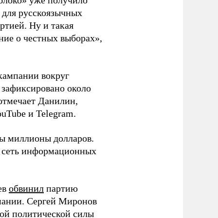
блоко» уже получило
а для русскоязычных
ртией. Ну и такая
ние о честных выборах»,
кампании вокруг
о зафиксировано около
 отмечает Данилин,
ouTube и Telegram.
ны миллионы долларов.
ю сеть информационных
ев
обвинил
партию
пании. Сергей Миронов
той политической силы