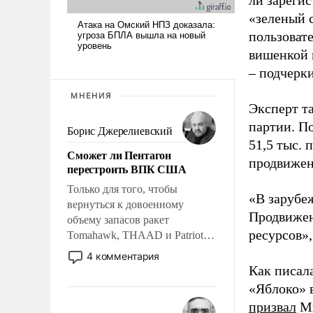
ли зареги
«зеленый 
пользовате
вишенкой 
– подчерк
МНЕНИЯ
Эксперт т
партии. П
Борис Джерелиевский
51,5 тыс.
Сможет ли Пентагон
продвижени
перестроить ВПК США
Только для того, чтобы
«В зарубе
вернуться к довоенному
Продвижен
объему запасов ракет
ресурсов»,
Tomahawk, THAAD и Patriot
США потребуется более трех
4 комментария
лет. Даже небольшая война с
Как писал
Ираном опустошила
«Яблоко» 
американские арсеналы.
призвал
Ми
Сложившаяся ситуация