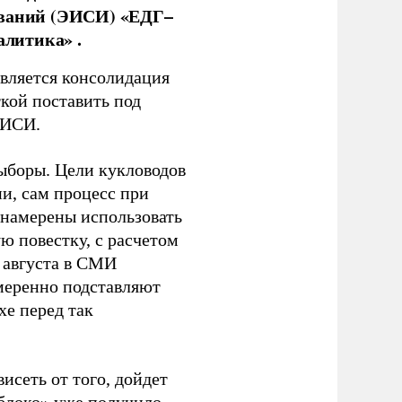
ований (ЭИСИ) «ЕДГ–
алитика» .
является консолидация
кой поставить под
ЭИСИ.
ыборы. Цели кукловодов
и, сам процесс при
 намерены использовать
ю повестку, с расчетом
 августа в СМИ
амеренно подставляют
хе перед так
висеть от того, дойдет