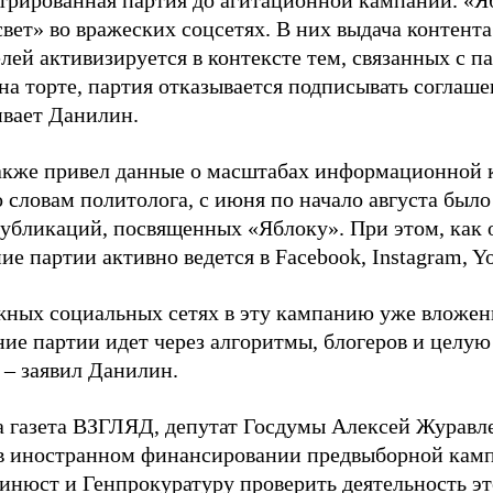
стрированная партия до агитационной кампании. «Я
свет» во вражеских соцсетях. В них выдача контент
лей активизируется в контексте тем, связанных с па
на торте, партия отказывается подписывать соглаше
ивает Данилин.
акже привел данные о масштабах информационной 
о словам политолога, с июня по начало августа был
 публикаций, посвященных «Яблоку». При этом, как
е партии активно ведется в Facebook, Instagram, Y
жных социальных сетях в эту кампанию уже вложе
ие партии идет через алгоритмы, блогеров и целу
 – заявил Данилин.
а газета ВЗГЛЯД, депутат Госдумы Алексей Журавл
в иностранном финансировании предвыборной кам
нюст и Генпрокуратуру проверить деятельность э