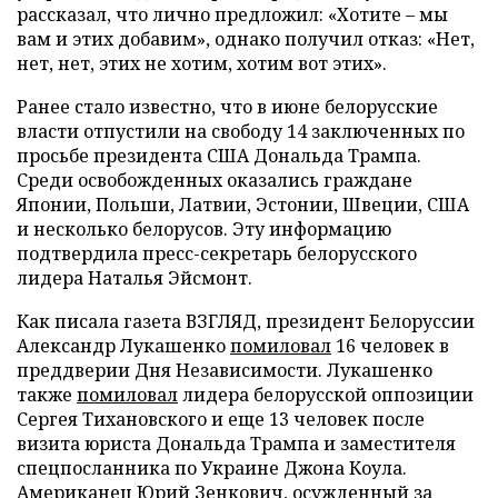
рассказал, что лично предложил: «Хотите – мы
вам и этих добавим», однако получил отказ: «Нет,
нет, нет, этих не хотим, хотим вот этих».
Ранее стало известно, что в июне белорусские
власти отпустили на свободу 14 заключенных по
просьбе президента США Дональда Трампа.
Среди освобожденных оказались граждане
Японии, Польши, Латвии, Эстонии, Швеции, США
и несколько белорусов. Эту информацию
подтвердила пресс-секретарь белорусского
лидера Наталья Эйсмонт.
Как писала газета ВЗГЛЯД, президент Белоруссии
Александр Лукашенко
помиловал
16 человек в
преддверии Дня Независимости. Лукашенко
также
помиловал
лидера белорусской оппозиции
Сергея Тихановского и еще 13 человек после
визита юриста Дональда Трампа и заместителя
спецпосланника по Украине Джона Коула.
Американец Юрий Зенкович, осужденный за