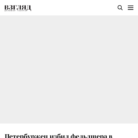
Петербуржец избил фельдшера в