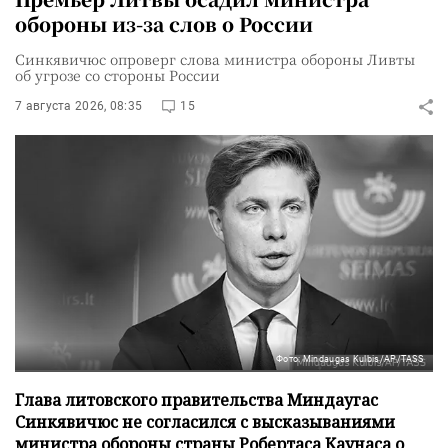
обороны из-за слов о России
Синкявичюс опроверг слова министра обороны Ливты
об угрозе со стороны России
7 августа 2026, 08:35
15
Фото: Mindaugas Kulbis/AP/TASS
Глава литовского правительства Миндаугас
Синкявичюс не согласился с высказываниями
министра обороны страны Робертаса Каунаса о