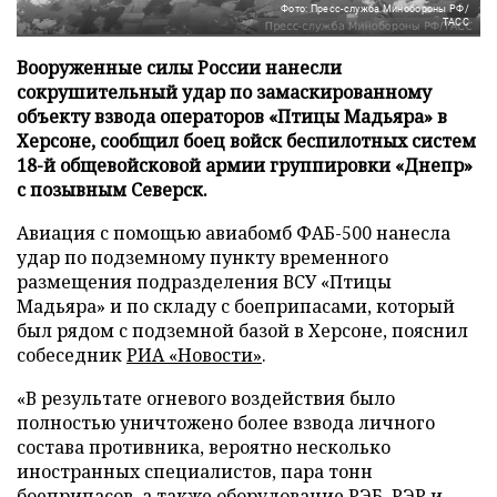
Фото: Пресс-служба Минобороны РФ/
ТАСС
Вооруженные силы России нанесли
сокрушительный удар по замаскированному
объекту взвода операторов «Птицы Мадьяра» в
Херсоне, сообщил боец войск беспилотных систем
18-й общевойсковой армии группировки «Днепр»
с позывным Северск.
Авиация с помощью авиабомб ФАБ-500 нанесла
удар по подземному пункту временного
размещения подразделения ВСУ «Птицы
Мадьяра» и по складу с боеприпасами, который
был рядом с подземной базой в Херсоне, пояснил
собеседник
РИА «Новости»
.
«В результате огневого воздействия было
полностью уничтожено более взвода личного
состава противника, вероятно несколько
иностранных специалистов, пара тонн
боеприпасов, а также оборудование РЭБ, РЭР и