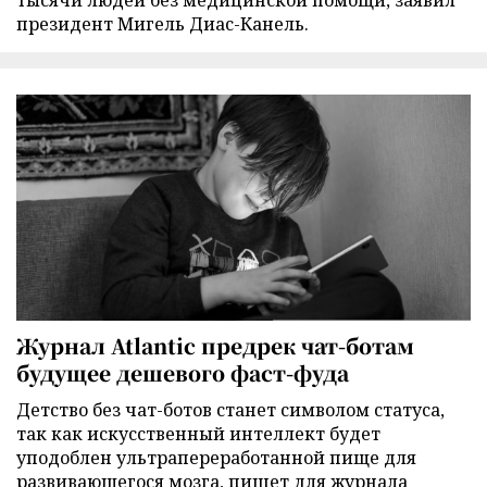
тысячи людей без медицинской помощи, заявил
президент Мигель Диас-Канель.
Журнал Atlantic предрек чат-ботам
будущее дешевого фаст-фуда
Детство без чат-ботов станет символом статуса,
так как искусственный интеллект будет
уподоблен ультрапереработанной пище для
развивающегося мозга, пишет для журнала