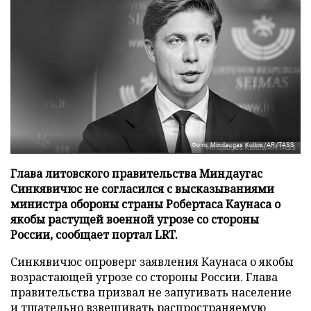
Фото: Mindaugas Kulbis/AP/TASS
Глава литовского правительства Миндаугас
Синкявичюс не согласился с высказываниями
министра обороны страны Робертаса Каунаса о
якобы растущей военной угрозе со стороны
России, сообщает портал LRT.
Синкявичюс опроверг заявления Каунаса о якобы
возрастающей угрозе со стороны России. Глава
правительства призвал не запугивать население
и тщательно взвешивать распространяемую