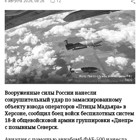
6 августа 2026, 08:26
12
Фото: Пресс-служба Минобороны РФ/
ТАСС
Вооруженные силы России нанесли
сокрушительный удар по замаскированному
объекту взвода операторов «Птицы Мадьяра» в
Херсоне, сообщил боец войск беспилотных систем
18-й общевойсковой армии группировки «Днепр»
с позывным Северск.
Авиация с помощью авиабомб ФАБ-500 нанесла