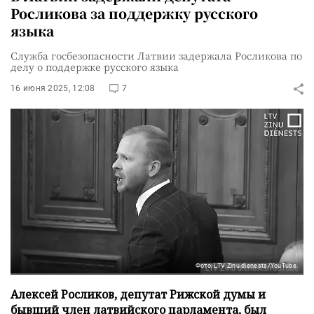
Росликова за поддержку русского
языка
Служба госбезопасности Латвии задержала Росликова по
делу о поддержке русского языка
16 июня 2025, 12:08
7
Фото: LTV Zinu dienests/YouTube
Алексей Росликов, депутат Рижской думы и
бывший член латвийского парламента, был