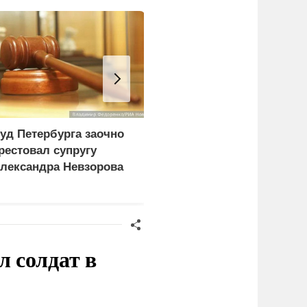
уд Петербурга заочно
В МВД Польши назвали
рестовал супругу
депортацию украинцев
лександра Невзорова
идиотской идеей
 солдат в