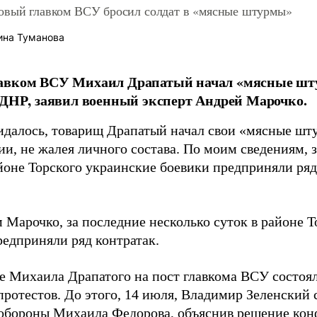
овый главком ВСУ бросил солдат в «мясные штурмы»
ина Туманова
авком ВСУ Михаил Драпатый начал «мясные шт
 ДНР, заявил военный эксперт Андрей Марочко.
идалось, товарищ Драпатый начал свои «мясные шт
и, не жалея личного состава. По моим сведениям, 
йоне Торского украинские боевики предприняли ряд 
 Марочко, за последние несколько суток в районе Т
редприняли ряд контратак.
е Михаила Драпатого на пост главкома ВСУ состоял
протестов. До этого, 14 июля, Владимир Зеленский 
обороны Михаила Федорова, объяснив решение ко