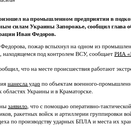
Басилая
оизошел на промышленном предприятии в подк
ным силам Украины Запорожье, сообщил глава о
рации Иван Федоров.
 Федорова, пожар вспыхнул на одном из промышле
, находящемся под контролем ВСУ, сообщает
РИА «
ообщил, что на месте происшествия работают экст
сия
нанесла удар
по объектам военного-промышленн
х областях Украины и в Краматорске.
оны
заявило
, что с помощью оперативно-тактическо
иков, ракетных войск и артиллерии группировки во
цеха по производству ударных БПЛА и места их хра