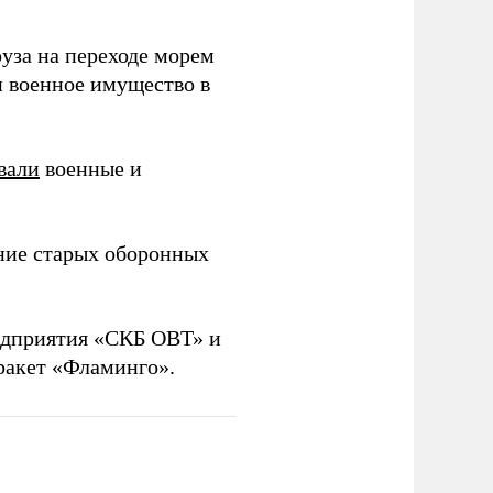
уза на переходе морем
и военное имущество в
вали
военные и
ние старых оборонных
дприятия «СКБ ОВТ» и
ракет «Фламинго».