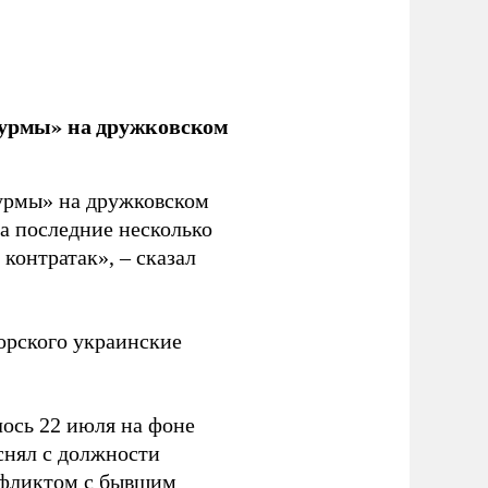
урмы» на дружковском
урмы» на дружковском
за последние несколько
контратак», – сказал
орского украинские
ось 22 июля на фоне
снял с должности
нфликтом с бывшим