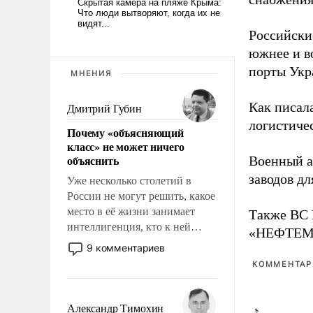
Российски
южнее и в
порты Укр
МНЕНИЯ
Как писал
Дмитрий Губин
логистичес
Почему «объясняющий
класс» не может ничего
объяснить
Военный 
заводов д
Уже несколько столетий в
России не могут решить, какое
место в её жизни занимает
Также ВС 
интеллигенция, кто к ней
«НЕФТЕМАШ
принадлежит, а кого из неё
9 комментариев
исключили с правом
КОММЕНТАРИ
восстановления и без оного. И
чем она отличается от просто
образованных людей. Иногда
Александр Тимохин