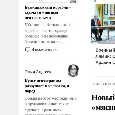
казалось, что эти вопросы
Безэкипажный корабль –
решены раз и навсегда, но –
задача со многими
нет, не решены.
неизвестными
500-тонный безэкипажный
корабль – нечто гораздо
большее, чем небольшие
безэкипажные катера,
применение которых уже
4 комментария
Военный
стало обыденностью. Задача по
Лямин: 
созданию такого корабля очень
Аравия с
сложна и амбициозна. Однако
на Турци
и ее реализация радикально
Ольга Андреева
вместо 
поднимет наши боевые
Культ психотравмы
возможности.
8 АВГУСТА 2
разрушает и человека, и
народ
Новый
Обиды на этот жестокий мир,
«мясн
разрушающий нас, таких
хрупких и ранимых,