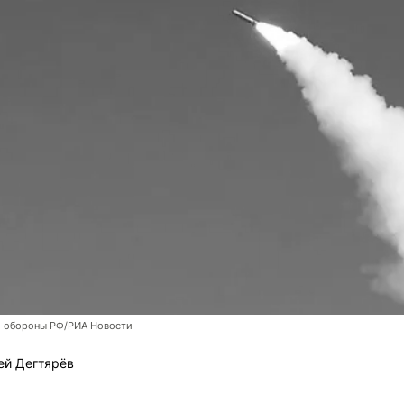
 обороны РФ/РИА Новости
ей Дегтярёв