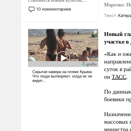
становятся новым культом,
Марочко: Н
постепенно вытесняя и
10 комментариев
отменяя традиционное
Tекст:
Катер
требование к человеку – быть
мужественным и твердым под
Новый гл
ударами судьбы, брать на себя
ответственность, помогать
участке в
слабым, идти вперед и
адаптироваться.
«Как и ож
направлени
суток в ра
он
ТАСС
.
По данным
боевики п
Назначени
массовых 
министра 