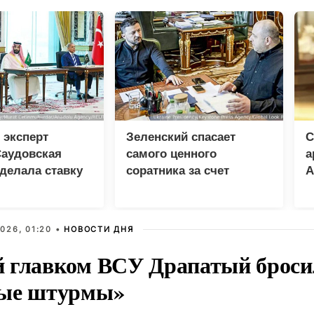
 эксперт
Зеленский спасает
С
Саудовская
самого ценного
а
делала ставку
соратника за счет
А
ю и Пакистан
разведки
США
026, 01:20 •
НОВОСТИ ДНЯ
 главком ВСУ Драпатый бросил
ые штурмы»