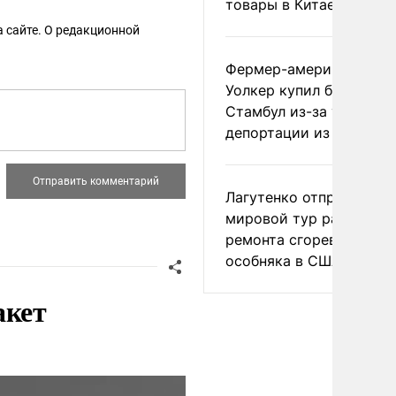
товары в Китае
 сайте. О редакционной
Фермер-американец
Уолкер купил билет в
Стамбул из-за угрозы
депортации из России
Лагутенко отправился в
мировой тур ради
ремонта сгоревшего
особняка в США
акет