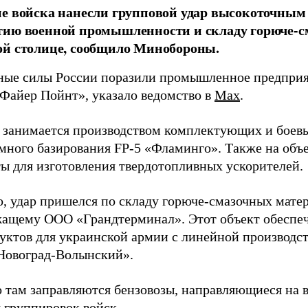
е войска нанесли групповой удар высокоточным
тию военной промышленности и складу горюче-с
ой столице, сообщило Минобороны.
ые силы России поразили промышленное предприят
Файер Пойнт», указало ведомство в
Max
.
д занимается производством комплектующих и боев
емного базирования FP-5 «Фламинго». Также на объе
ы для изготовления твердотопливных ускорителей.
о, удар пришелся по складу горюче-смазочных матер
ащему ООО «Грандтерминал». Этот объект обеспеч
уктов для украинской армии с линейной производс
Новоград-Волынский».
 там заправляются бензовозы, направляющиеся на в
 группировок войск.