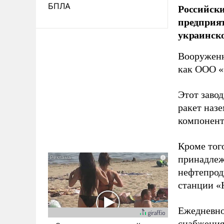
БПЛА
Российски
предприя
украинск
Вооруженн
как ООО «
Этот заво
ракет наз
компонент
Кроме тог
принадлеж
нефтепрод
станции «
Ежедневно
снабжения