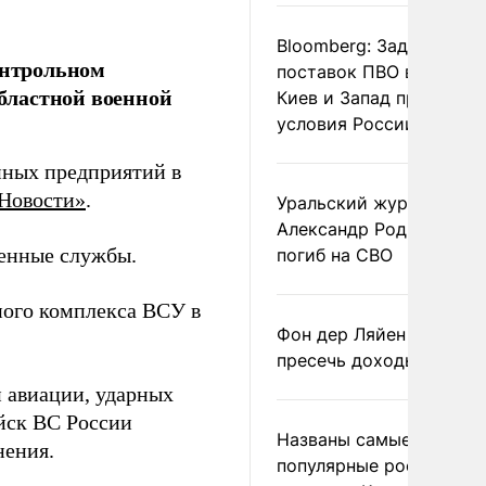
Bloomberg: Задержка
онтрольном
поставок ПВО вынудит
бластной военной
Киев и Запад принять
условия России
нных предприятий в
Новости»
.
Уральский журналист
Александр Родионов
ренные службы.
погиб на СВО
ого комплекса ВСУ в
Фон дер Ляйен призвал
пресечь доходы России
й авиации, ударных
йск ВС России
Названы самые
нения.
популярные российски