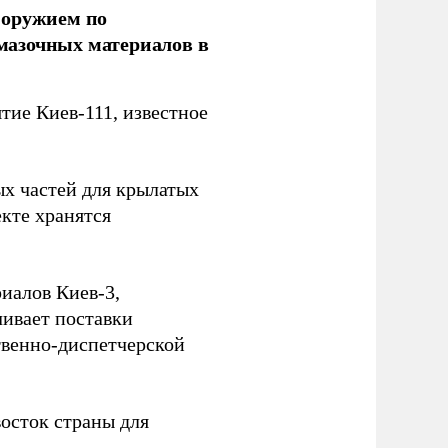
 оружием по
мазочных материалов в
ие Киев-111, известное
ых частей для крылатых
кте хранятся
иалов Киев-3,
ивает поставки
твенно-диспетчерской
осток страны для