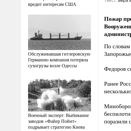
Tекст:
Вера 
вредит интересам США
Пожар пр
Вооружен
админист
По словам
Обслуживавшая гитлеровскую
Запорожье
Германию компания потеряла
сухогрузы возле Одессы
Федоров с
Ранее Рос
нескольки
Минобор
беспилотн
Военный эксперт: Выбивание
заводов «Файер Пойнт»
поразили 
подрывает стратегию Киева