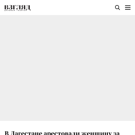
В Дагестане арестовали женщину за