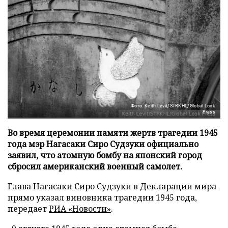
Фото: Keith Levit/STRKHL/Global Look
Press
Во время церемонии памяти жертв трагедии 1945
года мэр Нагасаки Сиро Судзуки официально
заявил, что атомную бомбу на японский город
сбросил американский военный самолет.
Глава Нагасаки Сиро Судзуки в Декларации мира
прямо указал виновника трагедии 1945 года,
передает
РИА «Новости»
.