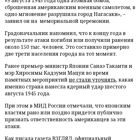
«9 августа 1945 года одна атомная бомба,
сброшенная американским военным самолетом, в
одно мгновение разрушила город Нагасаки», –
заявил он на мемориальной церемонии.
Градоначальник напомнил, что к концу года в
результате атаки погибли или получили ранения
около 150 тыс. человек. Это составило примерно
две трети населения города на тот момент.
Ранее премьер-министр Японии Санаэ Такаити и
мэр Хиросимы Кадзуми Мацуи во время
памятных мероприятий
не стали уточнять
, какая
именно страна нанесла ядерный удар шестого
августа 1945 года.
При этом в МИД России отмечали, что японским
властям рано или поздно придется публично
признать ответственность американцев за эти
атаки.
Как писала газета ВЗГЛЯД, официальный