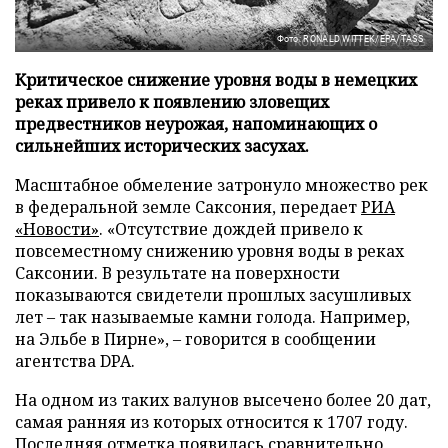
Фото: RONALD WITTEK/EPA/TASS
Критическое снижение уровня воды в немецких
реках привело к появлению зловещих
предвестников неурожая, напоминающих о
сильнейших исторических засухах.
Масштабное обмеление затронуло множество рек
в федеральной земле Саксония, передает
РИА
«Новости»
. «Отсутствие дождей привело к
повсеместному снижению уровня воды в реках
Саксонии. В результате на поверхности
показываются свидетели прошлых засушливых
лет – так называемые камни голода. Например,
на Эльбе в Пирне», – говорится в сообщении
агентства DPA.
На одном из таких валунов высечено более 20 дат,
самая ранняя из которых относится к 1707 году.
Последняя отметка появилась сравнительно