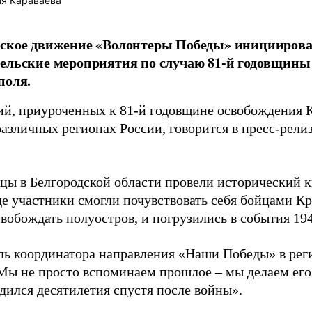
я Караваева
йское движение «Волонтеры Победы» иницииров
тельские мероприятия по случаю 81-й годовщин
поля.
ий, приуроченных к 81-й годовщине освобождения 
азличных регионах России, говорится в пресс-релиз
цы в Белгородской области провели исторический 
де участники смогли почувствовать себя бойцами К
вобождать полуостров, и погрузились в события 194
ль координатора направления «Наши Победы» в рег
«Мы не просто вспоминаем прошлое – мы делаем его
одился десятилетия спустя после войны».