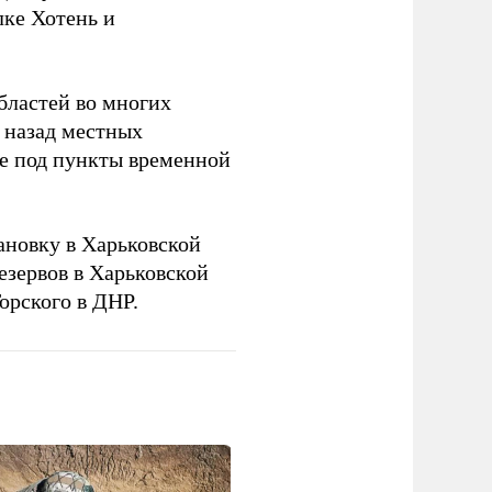
лке Хотень и
бластей во многих
 назад местных
ье под пункты временной
новку в Харьковской
езервов в Харьковской
орского в ДНР.