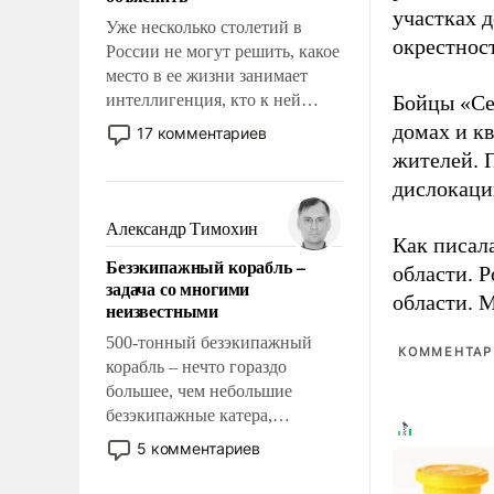
участках д
Уже несколько столетий в
окрестнос
России не могут решить, какое
место в ее жизни занимает
интеллигенция, кто к ней
Бойцы «Се
принадлежит, а кого из нее
домах и к
17 комментариев
исключили с правом
жителей. 
восстановления и без оного. И
дислокаци
чем она отличается от просто
образованных людей. Иногда
Александр Тимохин
Как писал
казалось, что эти вопросы
Безэкипажный корабль –
решены раз и навсегда, но –
области. 
задача со многими
нет, не решены.
области. 
неизвестными
500-тонный безэкипажный
КОММЕНТАРИ
корабль – нечто гораздо
большее, чем небольшие
безэкипажные катера,
применение которых уже
5 комментариев
стало обыденностью. Задача по
созданию такого корабля очень