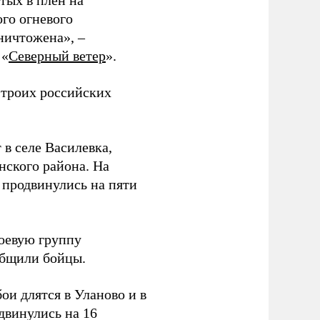
тых в плен на
ого огневого
уничтожена», –
 «
Северный ветер
».
 троих российских
 в селе Василевка,
нского района. На
продвинулись на пяти
боевую группу
ообщили бойцы.
и длятся в Уланово и в
двинулись на 16