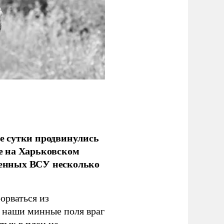
е сутки продвинулись
е на Харьковском
аченных ВСУ несколько
орваться из
з наши минные поля враг