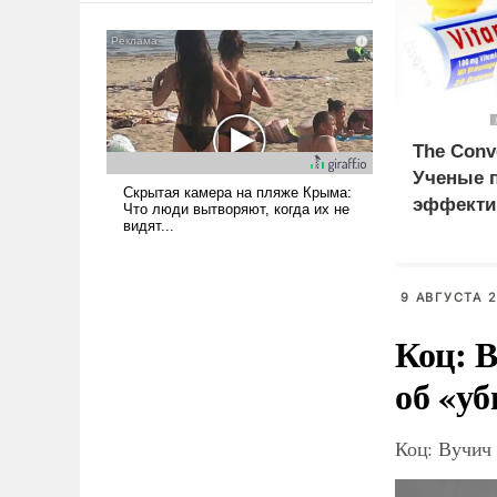
сложна и амбициозна. Однако
и ее реализация радикально
поднимет наши боевые
возможности.
The Conv
Ученые 
эффекти
витамина
рака
9 АВГУСТА 2
Коц: В
об «уб
Коц: Вучич 