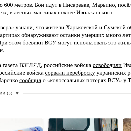
о 600 метров. Бои идут в Писаревке, Марьино, посё
тях, в лесных массивах южнее Иволжанского.
вера» узнали, что жители Харьковской и Сумской о
вартирах обнаруживают останки умерших много лет
При этом боевики ВСУ могут использовать это жил
и.
а газета ВЗГЛЯД, российские войска
освободили
Ива
Российские войска
сорвали переброску
украинских р
Марочко
сообщил
о «колоссальных потерях ВСУ» у Т
И (5)
▼