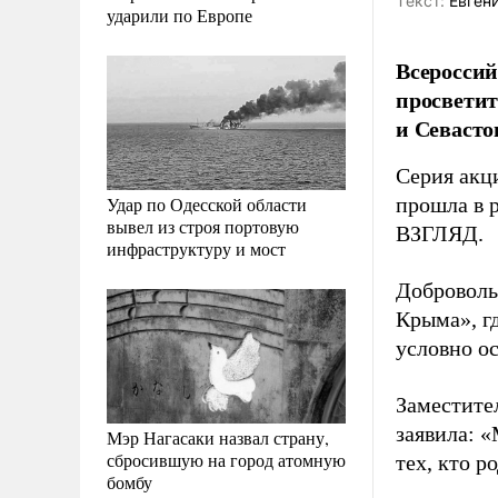
Tекст:
Евгени
ударили по Европе
Всеросси
просвети
и Севасто
Серия акц
Удар по Одесской области
прошла в р
вывел из строя портовую
ВЗГЛЯД.
инфраструктуру и мост
Доброволь
Крыма», г
условно ос
Заместите
заявила: 
Мэр Нагасаки назвал страну,
сбросившую на город атомную
тех, кто р
бомбу