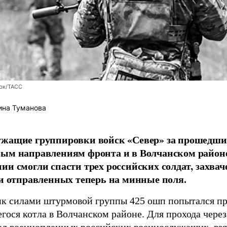
юк/ТАСС
ина Туманова
ужащие группировки войск «Север» за прошедши
вым направлениям фронта и в Волчанском район
ии смогли спасти трех российских солдат, захв
 и отправленных теперь на минные поля.
к силами штурмовой группы 425 ошп попытался пр
гося котла в Волчанском районе. Для прохода чере