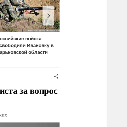
оссийские войска
МИД назвал
свободили Ивановку в
обоснованным
арьковской области
признание режима
Саакашвили виновным
в войне 2008 года
иста за вопрос
ских