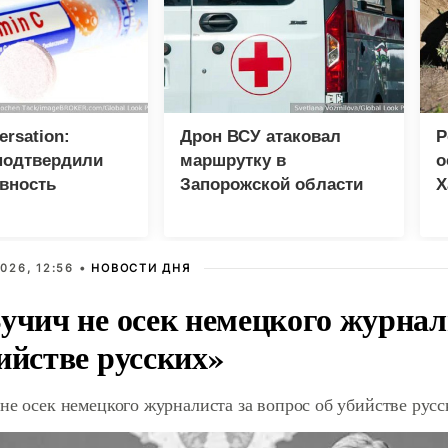
ersation:
Дрон ВСУ атаковал
Р
подтвердили
маршрутку в
о
вность
Запорожской области
Х
 C при лечении
026, 12:56 •
НОВОСТИ ДНЯ
учич не осек немецкого журнал
ийстве русских»
не осек немецкого журналиста за вопрос об убийстве рус