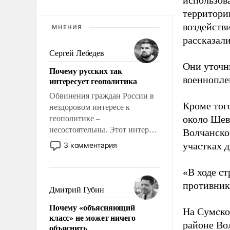
использов
территории
воздейств
МНЕНИЯ
рассказал
Сергей Лебедев
Они уточн
Почему русских так
военнопле
интересует геополитика
Обвинения граждан России в
Кроме того
нездоровом интересе к
около Шев
геополитике –
несостоятельны. Этот интерес
Волчанско
рационален и прагматичен. Он
участках д
3 комментария
обусловлен тысячелетним
опытом выживания в крайне
«В ходе с
непростых условиях и
противнику
фундаментальным знанием,
Дмитрий Губин
что мировая политика имеет
Почему «объясняющий
свойство заявляться на порог
На Сумско
класс» не может ничего
нашего дома.
районе Во
объяснить