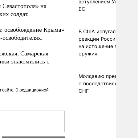
вступлением Украины в
 Севастополя» на
ЕС
ких солдат.
а: освобождение Крыма»
В США испугались
-освободителях.
реакции России и Кита
на истощение запасов
ежская, Самарская
оружия
ики знакомились с
Молдавию предупреди
о последствиях выхода
 сайте. О редакционной
СНГ