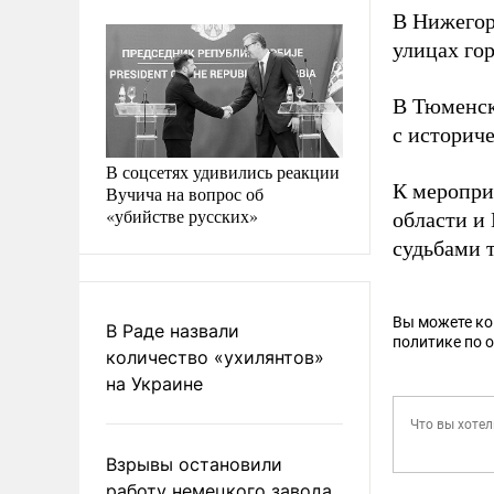
В Нижегор
улицах гор
В Тюменск
с историч
В соцсетях удивились реакции
К меропри
Вучича на вопрос об
«убийстве русских»
области и
судьбами т
Вы можете к
В Раде назвали
политике по 
количество «ухилянтов»
на Украине
Взрывы остановили
работу немецкого завода