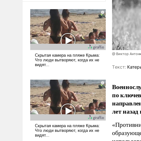
@ Виктор Антон
Tекст:
Катер
Военносл
по ключе
направлен
лет назад
«Противни
образующе