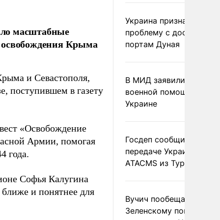
Украина признала
ало масштабные
проблему с доступом к
ы освобождения Крыма
портам Дуная
Крыма и Севастополя,
В МИД заявили о прямо
е, поступившем в газету
военной помощи Румы
Украине
квест «Освобождение
Госдеп сообщил о
расной Армии, помогая
передаче Украине раке
4 года.
ATACMS из Турции
ионе Софья Калугина
 ближе и понятнее для
Вучич пообещал
Зеленскому помочь со