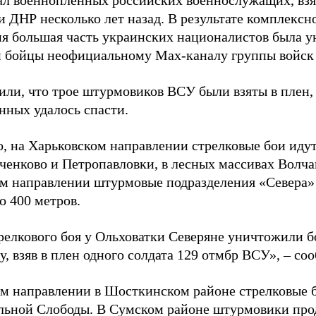
ал военнопленных российских военнослужащих, взя
 ДНР несколько лет назад. В результате комплексн
ия большая часть украинских националистов была 
и бойцы неофициальному Max-каналу группы войск
или, что трое штурмовиков ВСУ были взяты в плен,
нных удалось спасти.
, на Харьковском направлении стрелковые бои идут
ченково и Петропавловки, в лесных массивах Волча
м направлении штурмовые подразделения «Севера» 
о 400 метров.
трелкового боя у Ольховатки Северяне уничтожили 
, взяв в плен одного солдата 129 отмбр ВСУ», – с
м направлении в Шосткинском районе стрелковые бо
льной Слободы. В Сумском районе штурмовики про