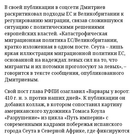
В своей публикации в соцсети Дмитриев
раскритиковал подходы ЕС и Великобритании к
регулированию миграции, связав сложившуюся
ситуацию с политическими решениями
европейских властей. «Катастрофическая
миграционная политика ЕС/Великобритании,
кратко изложенная в одном посте. Сеута – лишь
яркая иллюстрация миграционной политики ЕС,
основанной на надеждах левых сил на то, что
мигранты и их потомки проголосуют за левых», –
говорится в тексте сообщения, опубликованного
Дмитриевым.
Свой пост глава РФПИ озаглавил «Варвары у ворот:
410 г. н. э. против наших дней». К публикации он
добавил коллаж, в котором сопоставил картину
американского художника Томаса Коула
«Разрушение» из цикла «Путь империи» с
современными кадрами побережья испанского
города Сеута в Северной Африке, где фиксируются