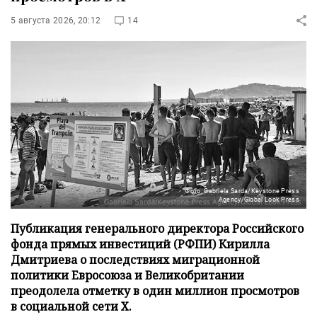
5 августа 2026, 20:12
14
Фото: Gabriela Sarda/Keystone Press
Agency/Global Look Press
Публикация генерального директора Российского
фонда прямых инвестиций (РФПИ) Кирилла
Дмитриева о последствиях миграционной
политики Евросоюза и Великобритании
преодолела отметку в один миллион просмотров
в социальной сети X.