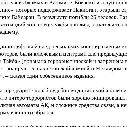
 апреля в Джамму и Кашмире. Боевики из группир
ение», которых поддерживает Пакистан, открыли ст
лине Байсаран. В результате погибли 26 человек. Га
 что индийские спецслужбы нашли доказательства 
едшему.
дили цифровой след нескольких конспиративных к
 которые были ключевыми центрами для предыдущи
-Тайба» (признана террористической и запрещена в
онтролируются пакистанской армией и Межведомст
, – сказал один собеседников издания.
л: предварительный судебно-медицинский анализ 
 что пятеро террористов были хорошо экипированы,
ключая автоматы АК, и сложные средства связи, а н
рму военного образца.
 теракт индийское правительство ввело ряд ограни