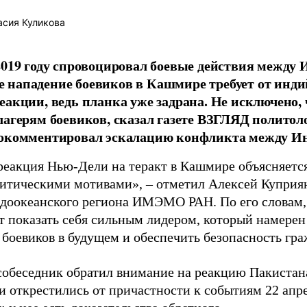
сия Куликова
2019 году спровоцировал боевые действия между
нападение боевиков в Кашмире требует от индий
еакции, ведь планка уже задрана. Не исключено,
лагерям боевиков, сказал газете ВЗГЛЯД политол
рокомментировал эскалацию конфликта между Ин
реакция Нью-Дели на теракт в Кашмире объясняется
итическими мотивами», – отметил Алексей Куприян
доокеанского региона ИМЭМО РАН. По его словам,
т показать себя сильным лидером, который намерен
 боевиков в будущем и обеспечить безопасность гра
собеседник обратил внимание на реакцию Пакистана
и открестились от причастности к событиям 22 апр