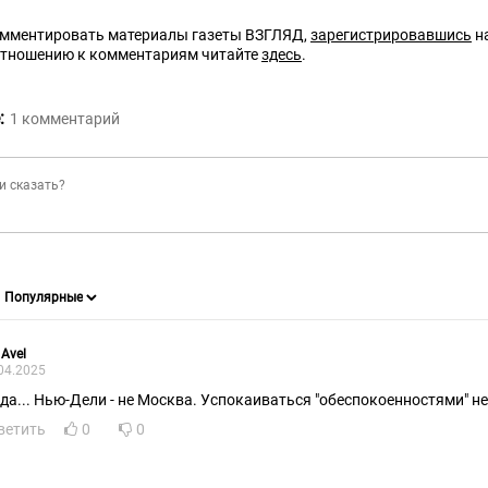
омментировать материалы газеты ВЗГЛЯД,
зарегистрировавшись
на
отношению к комментариям читайте
здесь
.
:
1
комментарий
 Avel
04.2025
 да... Нью-Дели - не Москва. Успокаиваться "обеспокоенностями" не
ветить
0
0