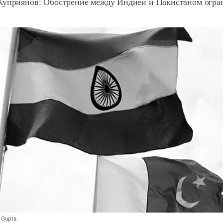
Куприянов: Обострение между Индией и Пакистаном огран
 Gupta