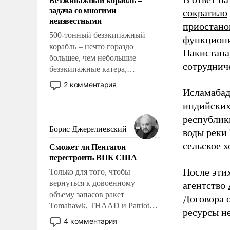
слабым, идти вперед и
задача со многими
сократило
адаптироваться.
неизвестными
приостано
500-тонный безэкипажный
функциони
корабль – нечто гораздо
Пакистана
большее, чем небольшие
сотруднич
безэкипажные катера,
применение которых уже
2 комментария
Исламабад
стало обыденностью. Задача по
созданию такого корабля очень
индийских
сложна и амбициозна. Однако
республик
и ее реализация радикально
Борис Джерелиевский
воды реки
поднимет наши боевые
сельское х
Сможет ли Пентагон
возможности.
перестроить ВПК США
После эти
Только для того, чтобы
вернуться к довоенному
агентство
объему запасов ракет
Договора о
Tomahawk, THAAD и Patriot
ресурсы н
США потребуется более трех
4 комментария
лет. Даже небольшая война с