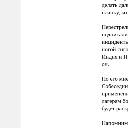
делать дал
планку, ко
Перестрел
подписали
инциденты
ногой сиг
Индия и П
он.
По его мн
Собеседни
применени
лагерям бо
будет рас
Напомним,