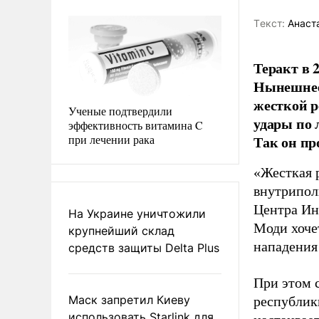
Tекст:
Анаста
Теракт в 
Нынешнее 
жесткой р
Ученые подтвердили
удары по 
эффективность витамина C
при лечении рака
Так он п
«Жесткая 
внутрипол
Центра Ин
На Украине уничтожили
Моди хоче
крупнейший склад
нападения
средств защиты Delta Plus
При этом 
Маск запретил Киеву
республик
использовать Starlink для