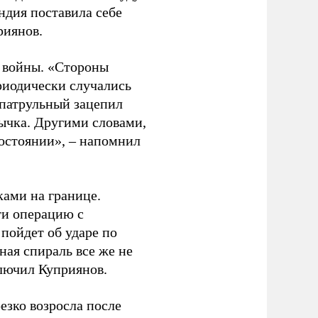
ндия поставила себе
риянов.
о войны. «Стороны
риодически случались
 патрульный зацепил
тычка. Другими словами,
состоянии», – напомнил
ами на границе.
ти операцию с
пойдет об ударе по
ная спираль все же не
ключил Куприянов.
зко возросла после