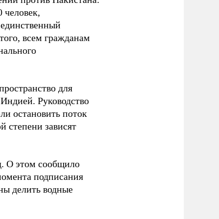
 человек,
о единственный
ого, всем гражданам
нального
пространство для
 Индией. Руководство
ели остановить поток
й степени зависят
. О этом сообщило
 момента подписания
аны делить водные