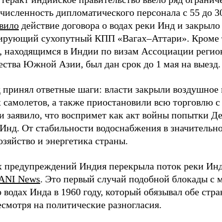
численность дипломатического персонала с 55 до 30
вило
действие договора о водах реки Инд и закрыл
рующий сухопутный КПП «Вагах–Аттари». Кроме т
, находящимся в Индии по визам Ассоциации регио
ества Южной Азии, был дан срок до 1 мая на выезд.
 принял ответные шаги: власти закрыли воздушное 
 самолетов, а также приостановили всю торговлю с
и заявило, что воспримет как акт войны попытки Д
 Инд. От стабильности водоснабжения в значительно
озяйство и энергетика страны.
х предупреждений Индия перекрыла поток реки Инд
ANI News
. Это первый случай подобной блокады с
 водах Инда в 1960 году, который обязывал обе стр
есмотря на политические разногласия.