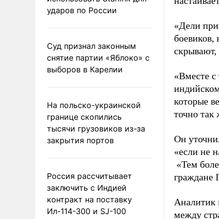
настаивает
ударов по России
«Дели при
боевиков,
Суд признал законным
скрывают,
снятие партии «Яблоко» с
выборов в Карелии
«Вместе с 
индийском
которые в
На польско-украинской
точно так 
границе скопились
тысячи грузовиков из-за
Он уточнил
закрытия портов
«если не н
«Тем боле
Россия рассчитывает
граждане 
заключить с Индией
контракт на поставку
Аналитик 
Ил-114-300 и SJ-100
между стр