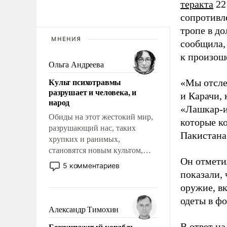
теракта
22
сопротивл
тропе в до
МНЕНИЯ
сообщила,
к произош
Ольга Андреева
Культ психотравмы
«Мы отсле
разрушает и человека, и
и Карачи,
народ
«Лашкар-и
Обиды на этот жестокий мир,
которые к
разрушающий нас, таких
Пакистана»
хрупких и ранимых,
становятся новым культом,
Он отмети
постепенно вытесняя и
5 комментариев
отменяя традиционное
показали,
требование к человеку – быть
оружие, в
мужественным и твердым под
одеты в фо
ударами судьбы, брать на себя
Александр Тимохин
ответственность, помогать
Безэкипажный корабль –
В ответ на