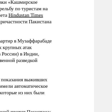
овки «Кашмирское
рельбу по туристам на
зета
Hindustan Times
причастности Пакистана
вартир в Музаффарабаде
х крупных атак
 России) в Индии,
венной разведкой
и показания выживших
 имели автоматическое
екоторые из них были
чений против Пакистана: