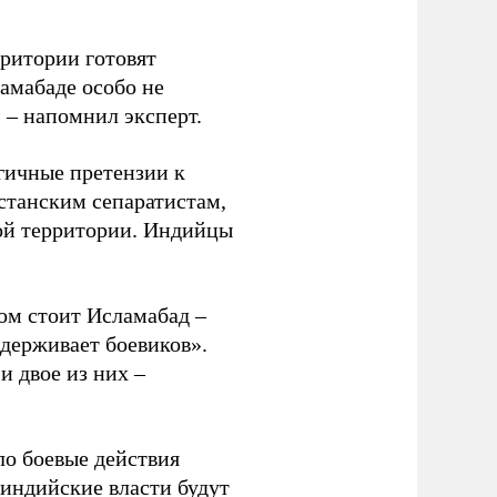
рритории готовят
амабаде особо не
 – напомнил эксперт.
огичные претензии к
станским сепаратистам,
кой территории. Индийцы
том стоит Исламабад –
ддерживает боевиков».
и двое из них –
ло боевые действия
 индийские власти будут