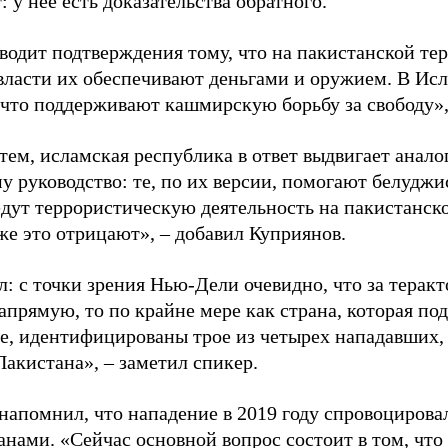
: у нее есть доказательства обратного.
водит подтверждения тому, что на пакистанской те
 власти их обеспечивают деньгами и оружием. В Исл
 что поддерживают кашмирскую борьбу за свободу»,
тем, исламская республика в ответ выдвигает анал
у руководство: те, по их версии, помогают белуджи
едут террористическую деятельность на пакистанс
же это отрицают», – добавил Куприянов.
: с точки зрения Нью-Дели очевидно, что за терак
апрямую, то по крайне мере как страна, которая по
е, идентифицированы трое из четырех нападавших, 
Пакистана», – заметил спикер.
напомнил, что нападение в 2019 году спровоцирова
анами. «Сейчас основной вопрос состоит в том, что