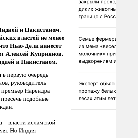
закрыли проходы для
диких животных на
границе с Россией
 Индией и Пакистаном.
ских властей не менее
Семье фермера Уолкер
 что Нью-Дели нанесет
из мема «веселый
ог Алексей Куприянов.
молочник» пригрозили
дией и Пакистаном.
выдворением из Росси
 в первую очередь
ов, руководитель
Эксперт объяснил
 премьер Нарендра
пропажу белых грибов 
лесах этим летом
 пресечь подобные
ждан.
 – власти исламской
еля. Но Индия