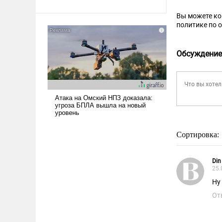
Ираном опустошила
Вы можете к
американские арсеналы.
политике по 
Сложившаяся ситуация
означает многолетний период
уязвимости США, например,
Обсуждение
перед Китаем.
Сортировка:
Din
25.
Ну
От