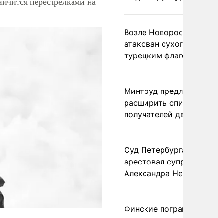
ичится перестрелками на
Возле Новороссийска
атакован сухогруз под
турецким флагом
Минтруд предложил
расширить список
получателей двух пенс
Суд Петербурга заочно
арестовал супругу
Александра Невзорова
Финские пограничники