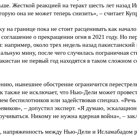
ьше. Жесткой реакцией на теракт шесть лет назад И
торую она не может теперь снизить», – считает Куп
ку на границе пока не стоит расценивать как начал
 соглашение о прекращении огня в 2021 году. Но пе
: например, около трех недель назад пакистанский
нальную мину, после чего случилась пограничная с
акистан не первый год находятся в таком сложном 
ению, нынешнее обострение ограничится перестрелк
к также не исключает, что Нью-Дели может провес
ем беспилотников или задействовав спецназ. «Речь 
евиков», – допустил эксперт. «Я думаю, эскалацион
кручиваться. Никому не нужна ядерная война», – за
 напряженность между Нью-Дели и Исламабадом ре