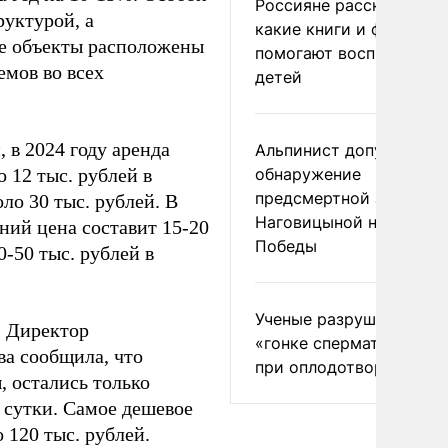
Россияне рассказали,
руктурой, а
какие книги и фильмы
ие объекты расположены
помогают воспитывать
емов во всех
детей
 в 2024 году аренда
Альпинист допустил
 12 тыс. рублей в
обнаружение
предсмертной записки
ло 30 тыс. рублей. В
Наговицыной на пике
ний цена составит 15-20
Победы
0-50 тыс. рублей в
Ученые разрушили миф
. Директор
«гонке сперматозоидов
а сообщила, что
при оплодотворении
 остались только
в сутки. Самое дешевое
о 120 тыс. рублей.