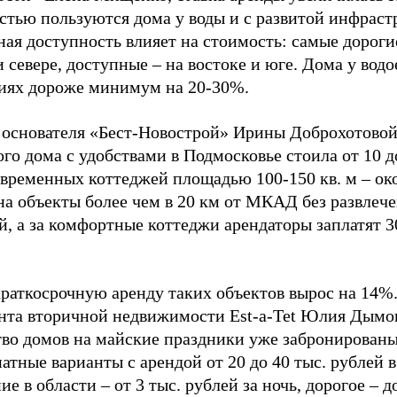
стью пользуются дома у воды и с развитой инфраст
ная доступность влияет на стоимость: самые дорог
и севере, доступные – на востоке и юге. Дома у водо
иях дороже минимум на 20-30%.
 основателя «Бест-Новострой» Ирины Доброхотовой,
го дома с удобствами в Подмосковье стоила от 10 до
овременных коттеджей площадью 100-150 кв. м – око
на объекты более чем в 20 км от МКАД без развлече
й, а за комфортные коттеджи арендаторы заплатят 3
краткосрочную аренду таких объектов вырос на 14%
нта вторичной недвижимости Est-a-Tet Юлия Дымов
во домов на майские праздники уже забронированы,
тные варианты с арендой от 20 до 40 тыс. рублей 
е в области – от 3 тыс. рублей за ночь, дорогое – д