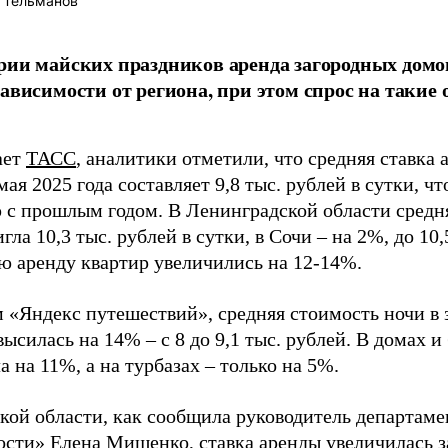
 Тельманов
рии майских праздников аренда загородных домо
зависимости от региона, при этом спрос на такие
ает
ТАСС
, аналитики отметили, что средняя ставка
мая 2025 года составляет 9,8 тыс. рублей в сутки, ч
 с прошлым годом. В Ленинградской области средн
гла 10,3 тыс. рублей в сутки, в Сочи – на 2%, до 10
ю аренду квартир увеличились на 12-14%.
 «Яндекс путешествий», средняя стоимость ночи в 
ысилась на 14% – с 8 до 9,1 тыс. рублей. В домах и
 на 11%, а на турбазах – только на 5%.
кой области, как сообщила руководитель департам
сти» Елена Мищенко, ставка аренды увеличилась за