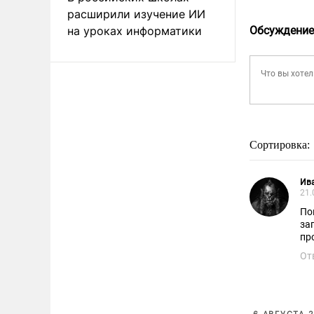
расширили изучение ИИ
на уроках информатики
Обсуждение
Сортировка:
Ив
21.
По
за
пр
От