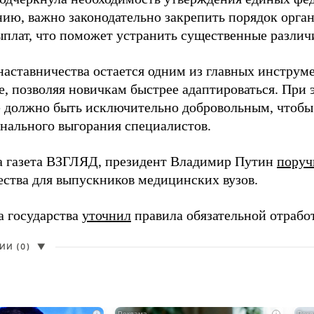
нию, важно законодательно закрепить порядок орга
ыплат, что поможет устранить существенные различ
наставничества остается одним из главных инструм
, позволяя новичкам быстрее адаптироваться. При 
 должно быть исключительно добровольным, чтобы 
нального выгорания специалистов.
а газета ВЗГЛЯД, президент Владимир Путин
поруч
ества для выпускников медицинских вузов.
а государства
уточнил
правила обязательной отрабо
И (0)
▼
i
i