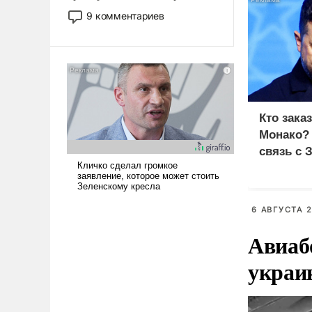
двигаемся по пути
9 комментариев
революционных изменений.
То, что несколько лет назад
было образом для
псевдонаучной фантастики,
стало всерьез обсуждаемой
идеей.
Кто зака
Монако?
связь с 
6 АВГУСТА 2
Авиаб
украи