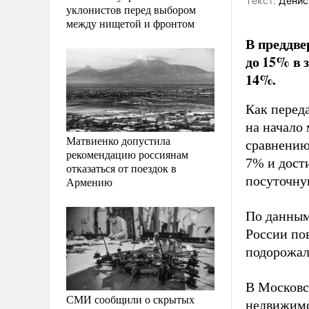
Tекст:
Денис
уклонистов перед выбором
между нищетой и фронтом
В преддве
до 15% в 
14%.
Как перед
на начало 
Матвиенко допустила
сравнению
рекомендацию россиянам
7% и дости
отказаться от поездок в
посуточну
Армению
По данным
России пов
подорожала
В Московс
СМИ сообщили о скрытых
недвижимо