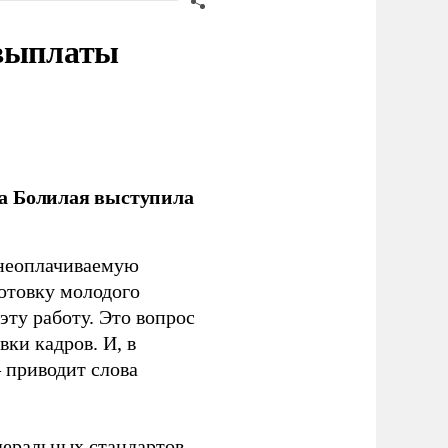
 выплаты
ла Болилая выступила
 неоплачиваемую
готовку молодого
ту работу. Это вопрос
ки кадров. И, в
– приводит слова
еральных стандартов.