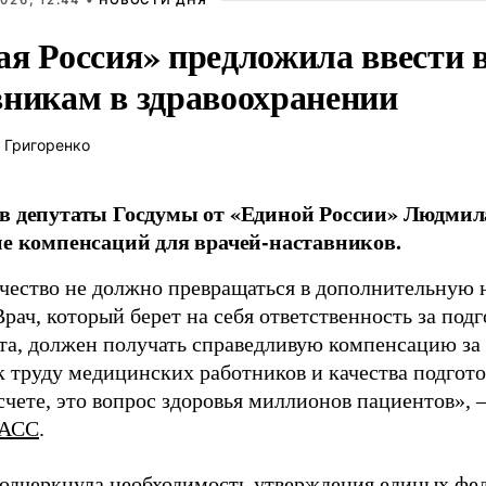
026, 12:44 •
НОВОСТИ ДНЯ
ая Россия» предложила ввести
вникам в здравоохранении
 Григоренко
в депутаты Госдумы от «Единой России» Людми
ие компенсаций для врачей-наставников.
чество не должно превращаться в дополнительную
Врач, который берет на себя ответственность за под
та, должен получать справедливую компенсацию за э
 труду медицинских работников и качества подготов
чете, это вопрос здоровья миллионов пациентов», 
АСС
.
одчеркнула необходимость утверждения единых фед