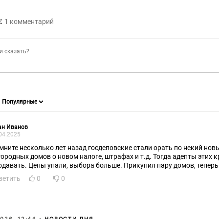
:
1
комментарий
ан Иванов
04.2025
мните несколько лет назад госдеповские стали орать по некий новы
городных домов о новом налоге, штрафах и т.д. Тогда адепты этих 
одавать. Цены упали, выбора больше. Прикупил пару домов, теперь
ветить
0
0