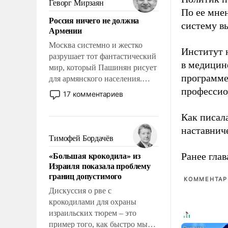
Геворг Мирзаян
означает многолетний период
По ее мне
Россия ничего не должна
уязвимости США, например,
систему в
Армении
перед Китаем.
Москва системно и жестко
Институт 
разрушает тот фантастический
в медицине
мир, который Пашинян рисует
программе
для армянского населения.
Мир, где политические
профессио
17 комментариев
прожекты будут безусловно
оплачиваться за счет
Как писал
российских
наставнич
налогоплательщиков и где
Тимофей Бордачёв
Еревану за свои поступки не
«Большая крокодила» из
Ранее глав
нужно отвечать.
Израиля показала проблему
границ допустимого
КОММЕНТАРИ
Дискуссия о рве с
крокодилами для охраны
израильских тюрем – это
пример того, как быстро мы