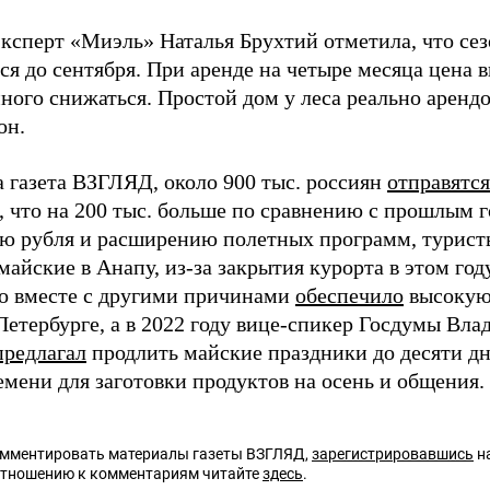
ксперт «Миэль» Наталья Брухтий отметила, что сезо
ся до сентября. При аренде на четыре месяца цена 
ого снижаться. Простой дом у леса реально арендов
он.
а газета ВЗГЛЯД, около 900 тыс. россиян
отправятся
, что на 200 тыс. больше по сравнению с прошлым г
ю рубля и расширению полетных программ, турист
майские в Анапу, из-за закрытия курорта в этом го
то вместе с другими причинами
обеспечило
высокую 
Петербурге, а в 2022 году вице-спикер Госдумы Вла
предлагал
продлить майские праздники до десяти дн
емени для заготовки продуктов на осень и общения.
омментировать материалы газеты ВЗГЛЯД,
зарегистрировавшись
на
отношению к комментариям читайте
здесь
.