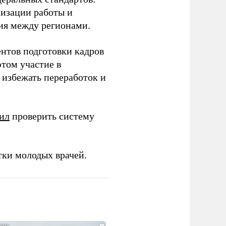
низации работы и
ия между регионами.
ентов подготовки кадров
этом участие в
избежать переработок и
ил
проверить систему
тки молодых врачей.
i