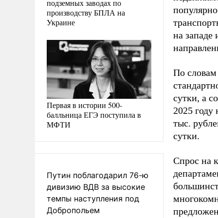
подземных заводах по
популярно
производству БПЛА на
Украине
транспорт
на западе 
направлен
По словам
стандартно
сутки, а с
Первая в истории 500-
2025 году 
балльница ЕГЭ поступила в
тыс. рубле
МФТИ
сутки.
Спрос на 
департаме
Путин поблагодарил 76-ю
большинст
дивизию ВДВ за высокие
многокомна
темпы наступления под
Добропольем
предложени