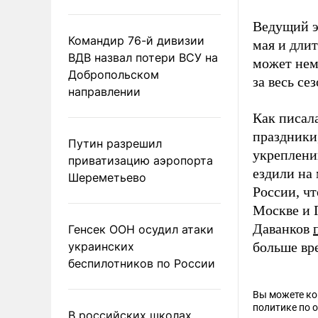
Ведущий э
Командир 76-й дивизии
мая и длит
ВДВ назвал потери ВСУ на
может немн
Добропольском
за весь сез
направлении
Как писал
праздники
Путин разрешил
укреплени
приватизацию аэропорта
ездили на 
Шереметьево
России, ч
Москве и 
Даванков
Генсек ООН осудил атаки
украинских
больше вр
беспилотников по России
Вы можете к
политике по 
В российских школах