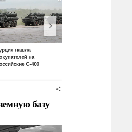
урция нашла
Пощечина всей системе
окупателей на
правосудия: что
оссийские C-400
натворил сын
украинского олигарха
земную базу