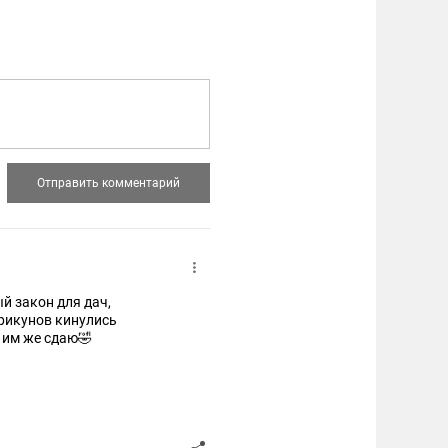
й закон для дач,
крикунов кинулись
 им же сдаю🤣