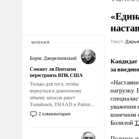
6 АВГУСТА 2
«Един
наста
Tекст:
Дарья
МНЕНИЯ
Борис Джерелиевский
Кандидат 
за введен
Сможет ли Пентагон
перестроить ВПК США
«Наставни
Только для того, чтобы
нагрузку. 
вернуться к довоенному
объему запасов ракет
специалис
Tomahawk, THAAD и Patriot
уважения к
США потребуется более трех
2 комментария
конечном с
лет. Даже небольшая война с
Болилой
Т
Ираном опустошила
американские арсеналы.
Политик п
Сложившаяся ситуация