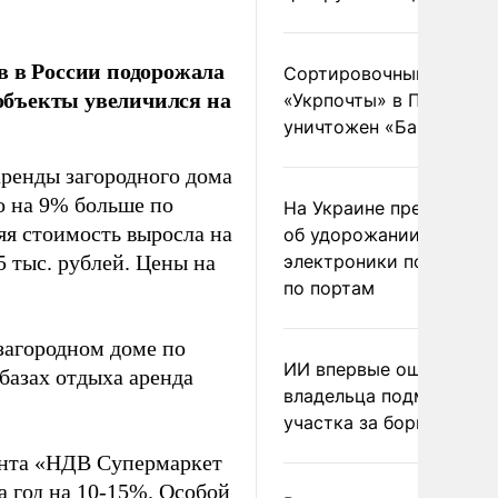
в в России подорожала
Сортировочный пункт
 объекты увеличился на
«Укрпочты» в Павлогра
уничтожен «Бандероль
 аренды загородного дома
то на 9% больше по
На Украине предупреди
яя стоимость выросла на
об удорожании китайс
,5 тыс. рублей. Цены на
электроники после уда
по портам
загородном доме по
ИИ впервые оштрафова
 базах отдыха аренда
владельца подмосковн
участка за борщевик
ента «НДВ Супермаркет
 год на 10-15%. Особой