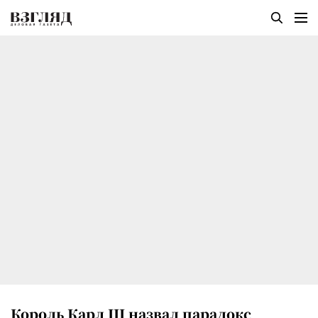
Король Карл III назвал парадокс