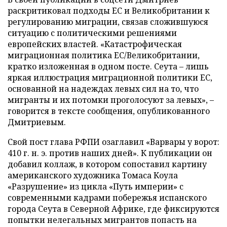
раскритиковал подходы ЕС и Великобритании к
регулированию миграции, связав сложившуюся
ситуацию с политическими решениями
европейских властей. «Катастрофическая
миграционная политика ЕС/Великобритании,
кратко изложенная в одном посте. Сеута – лишь
яркая иллюстрация миграционной политики ЕС,
основанной на надеждах левых сил на то, что
мигранты и их потомки проголосуют за левых», –
говорится в тексте сообщения, опубликованного
Дмитриевым.
Свой пост глава РФПИ озаглавил «Варвары у ворот:
410 г. н. э. против наших дней». К публикации он
добавил коллаж, в котором сопоставил картину
американского художника Томаса Коула
«Разрушение» из цикла «Путь империи» с
современными кадрами побережья испанского
города Сеута в Северной Африке, где фиксируются
попытки нелегальных мигрантов попасть на