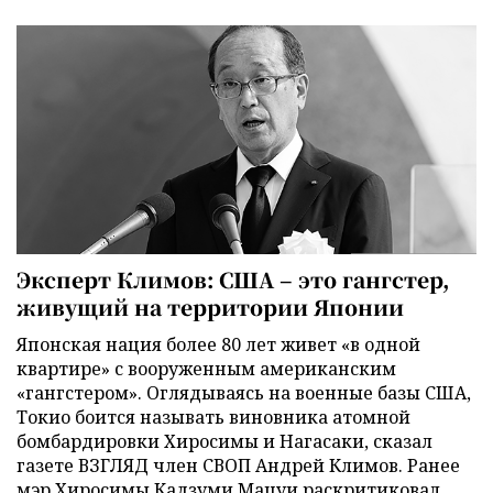
Эксперт Климов: США – это гангстер,
живущий на территории Японии
Японская нация более 80 лет живет «в одной
квартире» с вооруженным американским
«гангстером». Оглядываясь на военные базы США,
Токио боится называть виновника атомной
бомбардировки Хиросимы и Нагасаки, сказал
газете ВЗГЛЯД член СВОП Андрей Климов. Ранее
мэр Хиросимы Кадзуми Мацуи раскритиковал