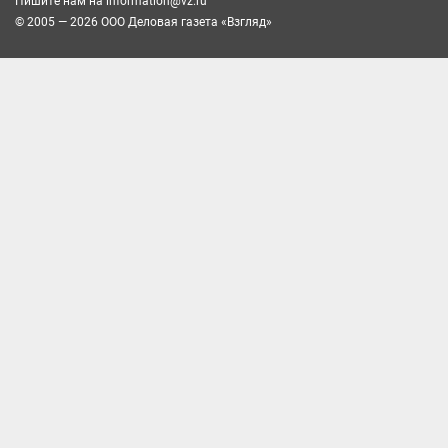
Пишите нам на
information@vz.ru
© 2005 — 2026 ООО Деловая газета «Взгляд»