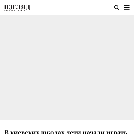
В киевских школах дети начали играть