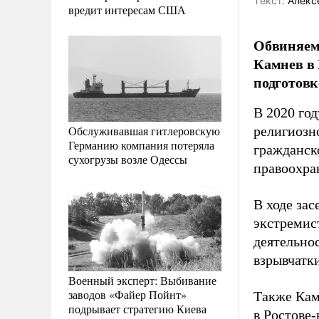
Tекст:
Алекс
вредит интересам США
Обвиняемы
Камнев в 
подготовк
В 2020 го
Обслуживавшая гитлеровскую
религиозн
Германию компания потеряла
гражданск
сухогрузы возле Одессы
правоохра
В ходе зас
экстремис
деятельнос
взрывчатк
Военный эксперт: Выбивание
заводов «Файер Пойнт»
Также Кам
подрывает стратегию Киева
в Ростове