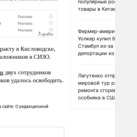
популярные российски
товары в Китае
Фермер-американец
Уолкер купил билет в
Стамбул из-за угрозы
еракту в Кисловодске,
депортации из России
 заложников в СИЗО.
ки
двух сотрудников
Лагутенко отправился в
ков удалось освободить.
мировой тур ради
ремонта сгоревшего
особняка в США
 сайте. О редакционной