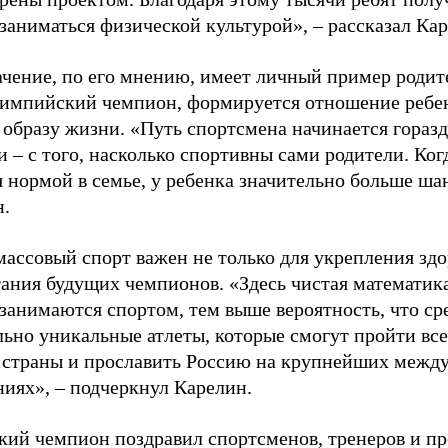
заниматься физической культурой», – рассказал Ка
ачение, по его мнению, имеет личный пример родит
лимпийский чемпион, формируется отношение ребен
 образу жизни. «Путь спортсмена начинается гораз
 – с того, насколько спортивны сами родители. Ког
я нормой в семье, у ребенка значительно больше ша
н.
ассовый спорт важен не только для укрепления здо
тания будущих чемпионов. «Здесь чистая математик
 занимаются спортом, тем выше вероятность, что ср
льно уникальные атлеты, которые смогут пройти все
 страны и прославить Россию на крупнейших межд
ниях», – подчеркнул Карелин.
ий чемпион поздравил спортсменов, тренеров и пр