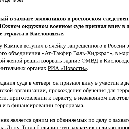
ей Дегтярев
й в захвате заложников в ростовском следстве
Южном окружном военном суде признал вину в др
е теракта в Кисловодске.
ду Камнев вступил в ячейку запрещенного в России 
ого объединения «Ат-Такфир Валь-Хиджра*», в март
ой женой решил взорвать здание ОМВД в Кисловодс
нительных органах
РИА «Новости»
.
едания суда в четверг он признал вину в участии в 
тской организации, прохождения обучения для тер
ти, приготовлении к теракту, в незаконном изгото
и и в финансировании терроризма.
нев является одним из обвиняемых по делу о захва
-на-Дону. Тогда большинство захватчиков ликвидиро