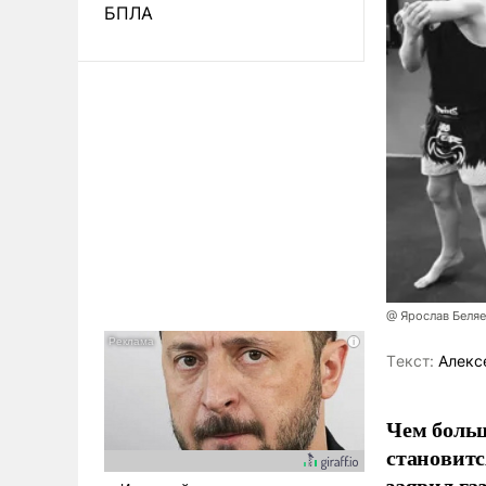
БПЛА
@ Ярослав Беля
Tекст:
Алекс
Чем больш
становитс
заявил г