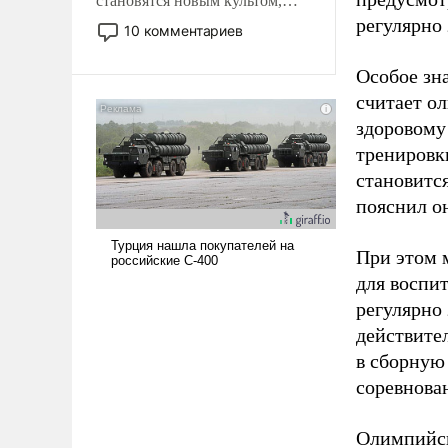
становятся новым культом,
постепенно вытесняя и
регулярно 
10 комментариев
отменяя традиционное
требование к человеку – быть
Особое зн
мужественным и твердым под
считает о
ударами судьбы, брать на себя
здоровому
ответственность, помогать
тренировки
слабым, идти вперед и
адаптироваться.
становитс
пояснил о
При этом м
для воспи
регулярно
действите
в сборную
соревнова
Олимпийск