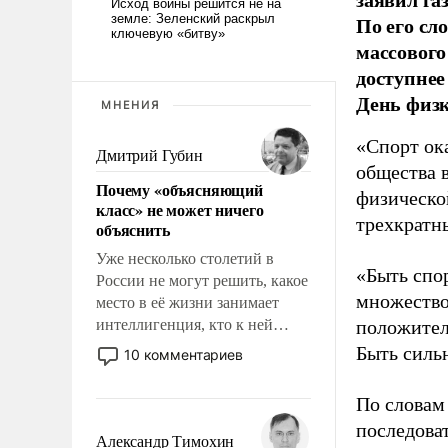
По его сл
массового
доступнее
День физ
МНЕНИЯ
«Спорт ока
Дмитрий Губин
общества 
Почему «объясняющий
физическо
класс» не может ничего
трехкратн
объяснить
Уже несколько столетий в
«Быть спо
России не могут решить, какое
множество
место в её жизни занимает
интеллигенция, кто к ней
положител
принадлежит, а кого из неё
Быть силь
10 комментариев
исключили с правом
восстановления и без оного. И
По словам
чем она отличается от просто
последоват
образованных людей. Иногда
Александр Тимохин