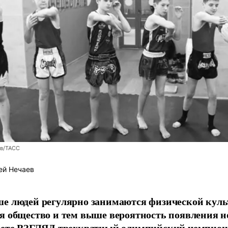
ев/ТАСС
ей Нечаев
е людей регулярно занимаются физической культ
я общество и тем выше вероятность появления 
азете ВЗГЛЯД трехкратный олимпийский чемпион