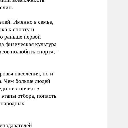
релин.
елей. Именно в семье,
ка к спорту и
до раньше первой
да физическая культура
нсов полюбить спорт», –
ровья населения, но и
а. Чем больше людей
еди них появятся
 этапы отбора, попасть
ународных
еподавателей