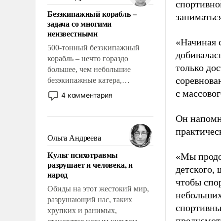
спортивно
казалось, что эти вопросы
Безэкипажный корабль –
решены раз и навсегда, но –
заниматьс
задача со многими
нет, не решены.
неизвестными
«Начиная 
500-тонный безэкипажный
добивалас
корабль – нечто гораздо
только до
большее, чем небольшие
соревнова
безэкипажные катера,
применение которых уже
с массовог
4 комментария
стало обыденностью. Задача по
созданию такого корабля очень
Он напомн
сложна и амбициозна. Однако
практическ
и ее реализация радикально
Ольга Андреева
поднимет наши боевые
Культ психотравмы
«Мы продо
возможности.
разрушает и человека, и
детского, 
народ
чтобы спо
Обиды на этот жестокий мир,
небольших
разрушающий нас, таких
спортивны
хрупких и ранимых,
предусмот