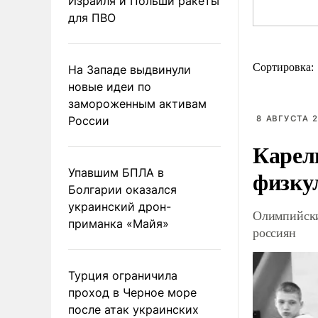
Израиля и Польши ракеты
для ПВО
Сортировка:
На Западе выдвинули
новые идеи по
замороженным активам
России
8 АВГУСТА 2
Карел
физку
Упавшим БПЛА в
Болгарии оказался
украинский дрон-
Олимпийски
приманка «Майя»
россиян
Турция ограничила
проход в Черное море
после атак украинских