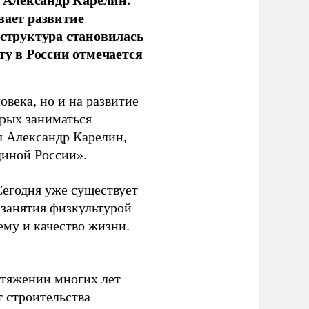
вает развитие
аструктура становилась
ту в России отмечается
овека, но и на развитие
орых заниматься
л Александр Карелин,
диной России».
Сегодня уже существует
 занятия физкультурой
ему и качество жизни.
отяжении многих лет
т строительства