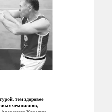
урой, тем здоровее
новых чемпионов,
 Александр Карелин.