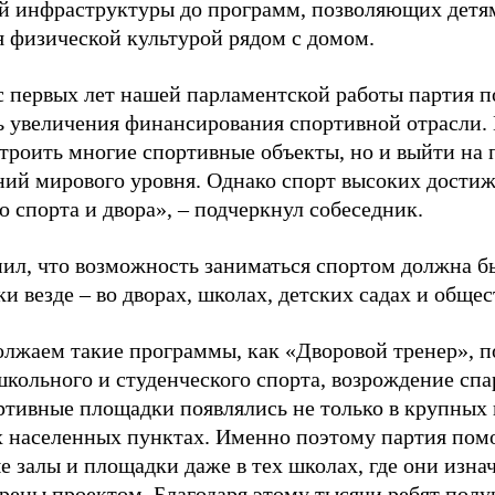
й инфраструктуры до программ, позволяющих детя
я физической культурой рядом с домом.
с первых лет нашей парламентской работы партия п
ь увеличения финансирования спортивной отрасли. 
строить многие спортивные объекты, но и выйти на 
ний мирового уровня. Однако спорт высоких достиж
о спорта и двора», – подчеркнул собеседник.
ил, что возможность заниматься спортом должна б
и везде – во дворах, школах, детских садах и обще
лжаем такие программы, как «Дворовой тренер», п
школьного и студенческого спорта, возрождение спа
ртивные площадки появлялись не только в крупных г
 населенных пунктах. Именно поэтому партия помо
е залы и площадки даже в тех школах, где они изна
рены проектом. Благодаря этому тысячи ребят пол