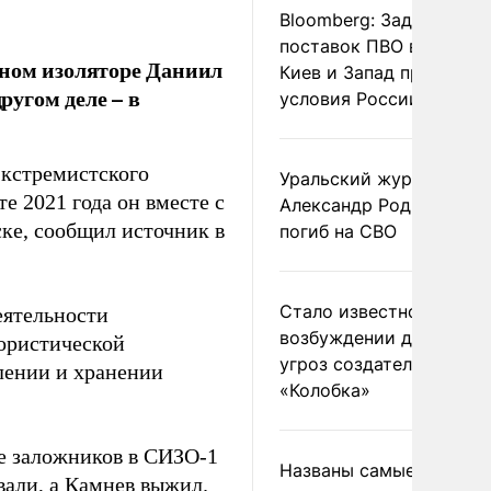
Bloomberg: Задержка
поставок ПВО вынудит
нном изоляторе Даниил
Киев и Запад принять
угом деле – в
условия России
экстремистского
Уральский журналист
е 2021 года он вместе с
Александр Родионов
ке, сообщил источник в
погиб на СВО
Стало известно о
деятельности
возбуждении дела из-з
рористической
угроз создателям
влении и хранении
«Колобка»
те заложников в СИЗО-1
Названы самые
вали, а Камнев выжил.