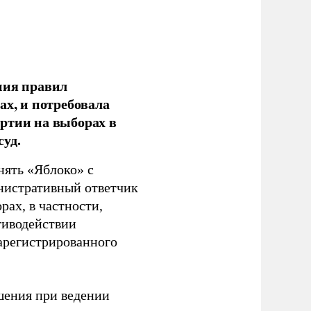
ния правил
ах, и потребовала
ртии на выборах в
уд.
нять «Яблоко» с
инистративный ответчик
ах, в частности,
тиводействии
зарегистрированного
шения при ведении