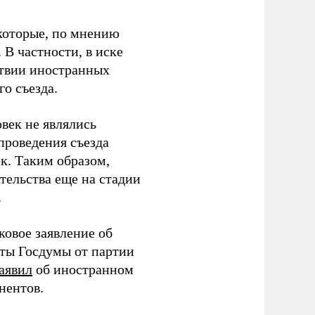
которые, по мнению
В частности, в иске
тствии иностранных
о съезда.
век не являлись
проведения съезда
ек. Таким образом,
тельства еще на стадии
.
ковое заявление об
аты Госдумы от партии
аявил
об иностранном
нентов.