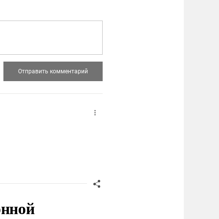
онной