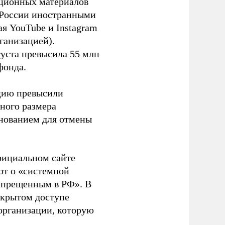
ационных материалов
в России иностранными
я YouTube и Instagram
ганизацией).
густа превысила 55 млн
фонда.
ацию превысили
ного размера
основанием для отмены
фициальном сайте
ют о «системной
апрещенным в РФ». В
ткрытом доступе
организации, которую