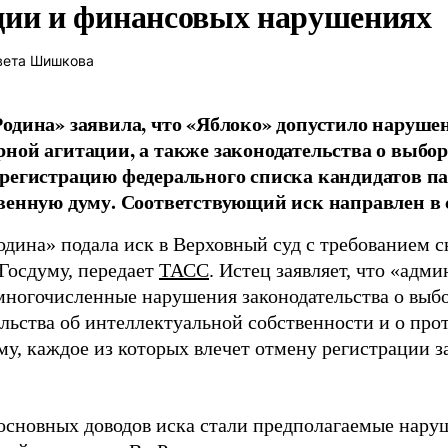
ции и финансовых нарушениях
вета Шишкова
одина» заявила, что «Яблоко» допустило наруше
ной агитации, а также законодательства о выбор
регистрацию федерального списка кандидатов па
венную думу. Соответствующий иск направлен в с
одина» подала иск в Верховный суд с требованием с
 Госдуму, передает
ТАСС
. Истец заявляет, что «адм
многочисленные нарушения законодательства о выбор
ельства об интеллектуальной собственности и о про
му, каждое из которых влечет отмену регистрации 
основных доводов иска стали предполагаемые нару