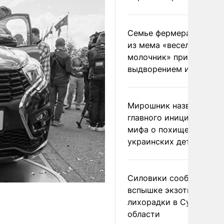
Семье фермера Уолкер
из мема «веселый
молочник» пригрозили
выдворением из Росси
Мирошник назвал
главного инициатора
мифа о похищении
украинских детей
Силовики сообщили о
вспышке экзотической
лихорадки в Сумской
области