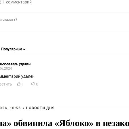
:
1
комментарий
ьзователь удален
06.2024
мментарий удален
ветить
1
0
026, 16:56 •
НОВОСТИ ДНЯ
на» обвинила «Яблоко» в незак