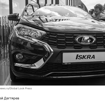
news.ru/Global Look Press
ей Дегтярев