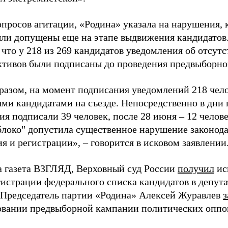
просов агитации, «Родина» указала на нарушения, 
ыли допущены еще на этапе выдвижения кандидатов. 
 что у 218 из 269 кандидатов уведомления об отсу
активов были подписаны до проведения предвыборног
разом, на момент подписания уведомлений 218 чело
ми кандидатами на съезде. Непосредственно в дни 
я подписали 39 человек, после 28 июня – 12 челов
блоко" допустила существенное нарушение законода
 и регистрации», – говорится в исковом заявлении
а газета ВЗГЛЯД, Верховный суд России
получил
ис
гистрации федерального списка кандидатов в депут
 Председатель партии «Родина» Алексей Журавлев
з
вании предвыборной кампании политических оппо