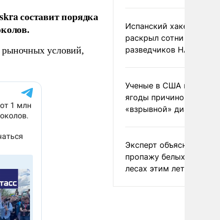
skra составит порядка
Испанский хакер Хиль
околов.
раскрыл сотни
разведчиков НАТО и С
т рыночных условий,
Ученые в США назвали 
ягоды причиной
«взрывной» диареи
Эксперт объяснил
пропажу белых грибов 
лесах этим летом