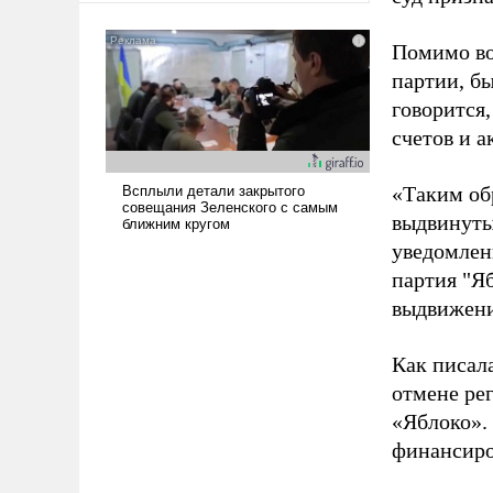
американские арсеналы.
Сложившаяся ситуация
Помимо во
означает многолетний период
партии, б
уязвимости США, например,
говорится,
перед Китаем.
счетов и 
«Таким об
выдвинуты
уведомлени
партия "Я
выдвижения
Как писал
отмене ре
«Яблоко».
финансиро