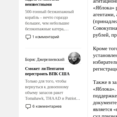
адаптироваться.
агитацион
неизвестными
«Яблока» 
500-тонный безэкипажный
агентами,
корабль – нечто гораздо
(принадле
большее, чем небольшие
Совокупная
безэкипажные катера,
рублей, пр
применение которых уже
1 комментарий
стало обыденностью. Задача по
созданию такого корабля очень
Кроме тог
сложна и амбициозна. Однако
установле
и ее реализация радикально
Борис Джерелиевский
избиратель
поднимет наши боевые
Сможет ли Пентагон
регистрац
возможности.
перестроить ВПК США
Только для того, чтобы
Также в з
вернуться к довоенному
«Яблока».
объему запасов ракет
поддержке
Tomahawk, THAAD и Patriot
документе
США потребуется более трех
6 комментариев
является 
лет. Даже небольшая война с
суд призн
Ираном опустошила