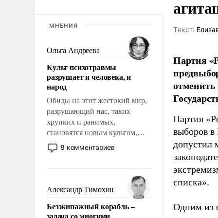
агита
МНЕНИЯ
Tекст:
Елиза
Ольга Андреева
Партия «Р
Культ психотравмы
предвыбор
разрушает и человека, и
отменить 
народ
Государст
Обиды на этот жестокий мир,
разрушающий нас, таких
Партия «Р
хрупких и ранимых,
выборов в
становятся новым культом,
допустил 
постепенно вытесняя и
8 комментариев
отменяя традиционное
законодат
требование к человеку – быть
экстремиз
мужественным и твердым под
списка».
ударами судьбы, брать на себя
Александр Тимохин
ответственность, помогать
Безэкипажный корабль –
Одним из 
слабым, идти вперед и
задача со многими