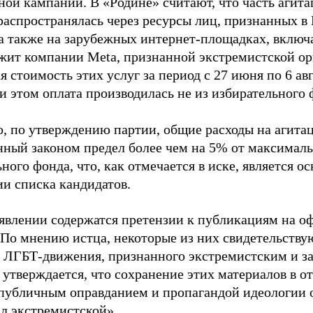
ной кампании. В «Родине» считают, что часть агит
распространялась через ресурсы лиц, признанных 
 а также на зарубежных интернет-площадках, включа
жит компании Meta, признанной экстремистской ор
 стоимость этих услуг за период с 27 июня по 6 ав
и этом оплата производилась не из избирательного 
о, по утверждению партии, общие расходы на агит
нный законом предел более чем на 5% от максималь
ного фонда, что, как отмечается в иске, является 
ии списка кандидатов.
аявлении содержатся претензии к публикациям на о
 По мнению истца, некоторые из них свидетельству
 ЛГБТ-движения, признанного экстремистским и з
 утверждается, что сохранение этих материалов в о
«публичным оправданием и пропагандой идеологии 
ал экстремистской».