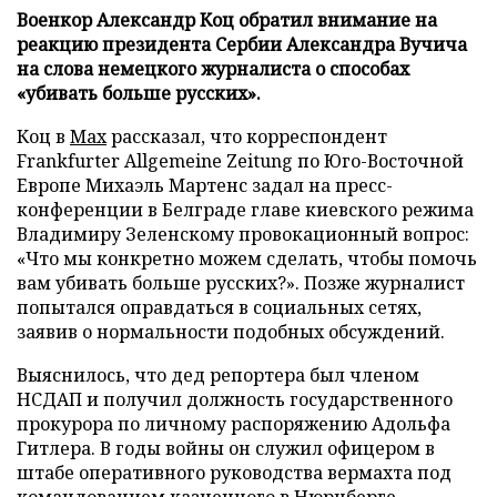
Военкор Александр Коц обратил внимание на
реакцию президента Сербии Александра Вучича
на слова немецкого журналиста о способах
«убивать больше русских».
Коц в
Мах
рассказал, что корреспондент
Frankfurter Allgemeine Zeitung по Юго-Восточной
Европе Михаэль Мартенс задал на пресс-
конференции в Белграде главе киевского режима
Владимиру Зеленскому провокационный вопрос:
«Что мы конкретно можем сделать, чтобы помочь
вам убивать больше русских?». Позже журналист
попытался оправдаться в социальных сетях,
заявив о нормальности подобных обсуждений.
Выяснилось, что дед репортера был членом
НСДАП и получил должность государственного
прокурора по личному распоряжению Адольфа
Гитлера. В годы войны он служил офицером в
штабе оперативного руководства вермахта под
командованием казненного в Нюрнберге