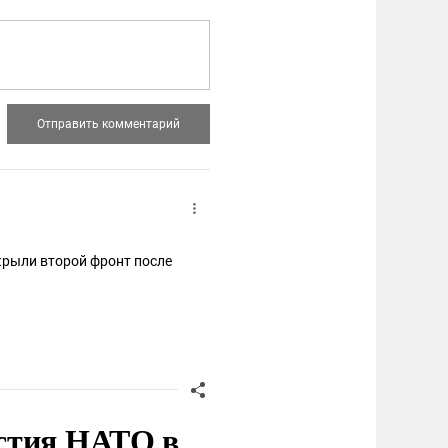
ткрыли второй фронт после
стия НАТО в