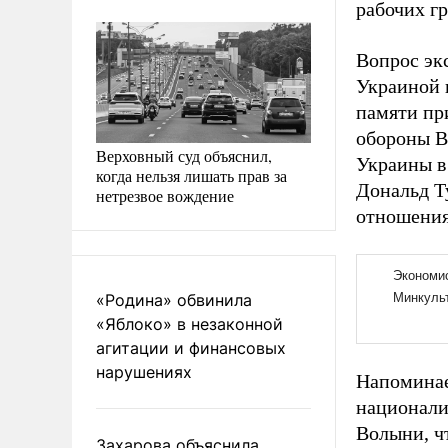
рабочих г
Вопрос эк
Украиной 
памяти пр
обороны В
Верховный суд объяснил,
Украины в
когда нельзя лишать прав за
Дональд Т
нетрезвое вождение
отношения
«Родина» обвинила
«Яблоко» в незаконной
агитации и финансовых
нарушениях
Напоминае
национали
Волыни, чт
Захарова объяснила