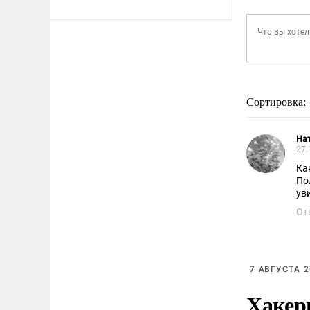
Сортировка:
Нат
27.
Ка
По
ув
От
7 АВГУСТА 2
Хакер