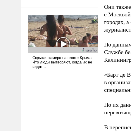
Ираном опустошила
Они также
американские арсеналы.
с Москвой
Сложившаяся ситуация
городах, а
означает многолетний период
журналист
уязвимости США, например,
перед Китаем.
По данным
Службе бе
Калинингр
«Барт де В
в организа
специальн
По их дан
перевозящ
В перепис