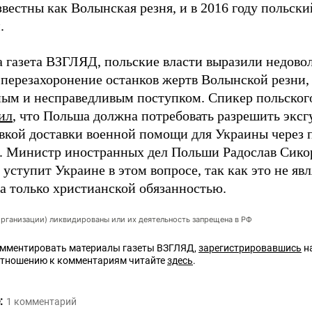
вестны как Волынская резня, и в 2016 году польск
.
а газета ВЗГЛЯД, польские власти выразили недово
 перезахоронение останков жертв Волынской резни, 
ым и несправедливым поступком. Спикер польско
ил
, что Польша должна потребовать разрешить экс
вкой доставки военной помощи для Украины через 
. Министр иностранных дел Польши Радослав Сик
уступит Украине в этом вопросе, так как это не яв
 а только христианской обязанностью.
организации) ликвидированы или их деятельность запрещена в РФ
омментировать материалы газеты ВЗГЛЯД,
зарегистрировавшись
на
отношению к комментариям читайте
здесь
.
:
1
комментарий