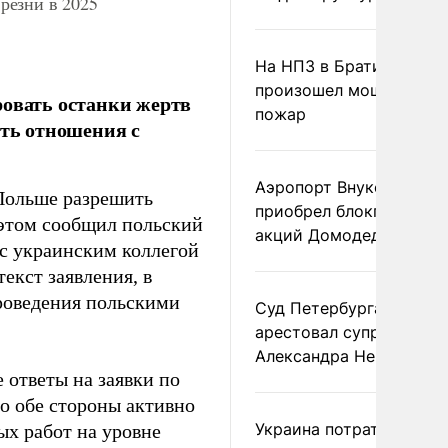
резни в 2025
На НПЗ в Братиславе
произошел мощный
ровать останки жертв
пожар
ить отношения с
Аэропорт Внуково
Польше разрешить
приобрел блокпакет
 этом сообщил польский
акций Домодедово
 с украинским коллегой
екст заявления, в
роведения польскими
Суд Петербурга заочно
арестовал супругу
Александра Невзорова
 ответы на заявки по
о обе стороны активно
Украина потратила 1 мл
х работ на уровне