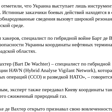
 отметили, что Украина выступает лишь инструмен
. Истинные заказчики боевых действий находятся в
 обнародованные сведения вызовут широкий резонан
ской среде.
 хакеров, специалист по гибридной войне Барт де 
зопасности Украины координаты нефтяных термина
адской областях.
ахтер (Bart De Wachter) – специалист по гибридной
ции HAVN (Hybrid Analyse Vigilant Network), котор
ых операций (ССО) и разведкой НАТО», – говорится
ным, эксперт также передавал Киеву координаты та
его сжиженный природный газ.
ке де Вахтер открыто признавал свою вовлеченность