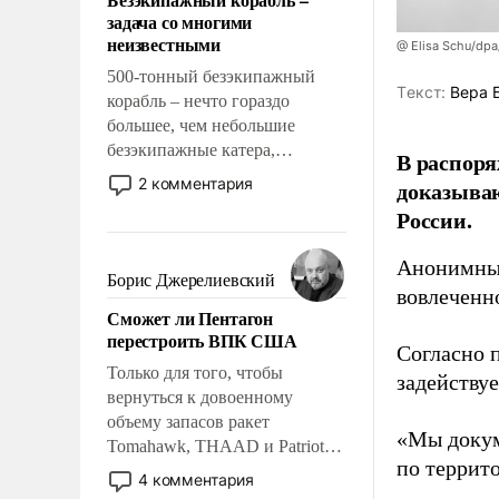
слабым, идти вперед и
задача со многими
адаптироваться.
неизвестными
@ Elisa Schu/dpa
500-тонный безэкипажный
Tекст:
Вера 
корабль – нечто гораздо
большее, чем небольшие
безэкипажные катера,
В распоря
применение которых уже
2 комментария
доказыва
стало обыденностью. Задача по
России.
созданию такого корабля очень
сложна и амбициозна. Однако
Анонимные
и ее реализация радикально
Борис Джерелиевский
вовлеченн
поднимет наши боевые
Сможет ли Пентагон
возможности.
перестроить ВПК США
Согласно 
Только для того, чтобы
задейству
вернуться к довоенному
объему запасов ракет
«Мы докум
Tomahawk, THAAD и Patriot
по террит
США потребуется более трех
4 комментария
лет. Даже небольшая война с