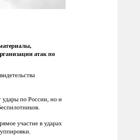
 материалы,
рганизации атак по
видетельства
 удары по России, но и
беспилотников.
ямое участие в ударах
руппировки.