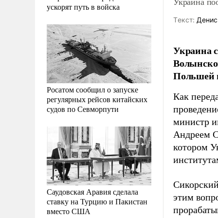
Украина по
ускорят путь в войска
Tекст:
Денис
Украина с
Волынской
Польшей 
Росатом сообщил о запуске
Как перед
регулярных рейсов китайских
судов по Севморпути
проведени
министр и
Андреем Си
котором У
института
Сикорский
Саудовская Аравия сделала
этим вопр
ставку на Турцию и Пакистан
прорабаты
вместо США