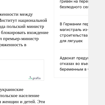
гривен на переименова
безлюдного села
яженности между
 Институт национальной
В Германии перекрыли
года польский министр
магистраль из-за
 блокировать вхождение
строительства тоннеле
ал премьер-министр
для лягушек
пряженность в
Адвокат предупредил о
отказах во въезде
беременным в США
 украинские
польское население
я женщин и детей. Эти