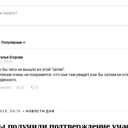
алья Егорова
11.2024
к бы чего не вышло из этой "затеи".
лякам очень не понравится ,что они там увидят,как бы охлам не о
иденного.
ветить
0
0
026, 09:15 •
НОВОСТИ ДНЯ
ы получили подтверждение уча