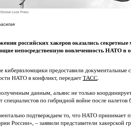
/Global Look Press
Басилая
жении российских хакеров оказались секретные
ющие непосредственную вовлеченность НАТО в о
 кибервзломщики предоставили документальные с
ости НАТО в конфликт, передает
ТАСС
.
полученным данным, альянс не только координирует
ет специалистов по гибридной войне после налетов 
ентально подтверждаем то, что НАТО принимает пр
ории России», – заявили представители хакерской г