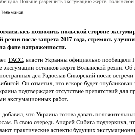
обещала Польше разрешить эксгумацию жертв Волынской 
 Тельманов
огласилась позволить польской стороне эксгуми
 резни после запрета 2017 года, стремясь улучш
на фоне напряженности.
ает
ТАСС
, власти Украины официально пообещали 
е эксгумации останков жертв Волынской резни. Об
ностранных дел Радослав Сикорский после встречи
бигой. Он отметил, что вскоре будет опубликован т
краина подтверждает отсутствие препятствий для п
ми эксгумационных работ.
 добавил, что Украина готова давать положительные
осам. В свою очередь Андрей Сибига подчеркнул, чт
вают практические аспекты будущих эксгумационны