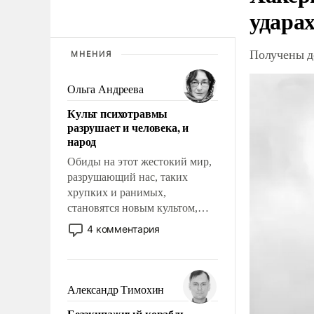
ударах
Получены д
МНЕНИЯ
Ольга Андреева
Культ психотравмы
разрушает и человека, и
народ
Обиды на этот жестокий мир,
разрушающий нас, таких
хрупких и ранимых,
становятся новым культом,
постепенно вытесняя и
4 комментария
отменяя традиционное
требование к человеку – быть
мужественным и твердым под
ударами судьбы, брать на себя
Александр Тимохин
ответственность, помогать
Безэкипажный корабль –