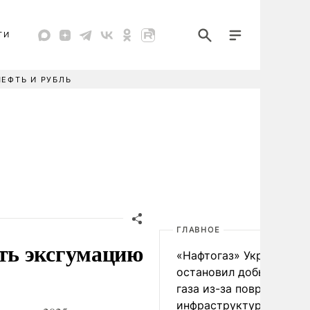
ТИ
НЕФТЬ И РУБЛЬ
ГЛАВНОЕ
ть эксгумацию
«Нафтогаз» Украины
остановил добычу нефт
газа из-за повреждения
инфраструктуры