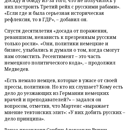
досаду и обиду из-за того, что не получилось у
них построить Третий рейх с русскими рабами».
«Если где и была серьезная историческая
рефлексия, то в ГДР», – добавил он.
Спустя десятилетия «досада от поражения,
реваншизм, ненависть к презренным русским
только росли». «Они, политики немецкие и
бизнес, улыбались и думали о том, когда смогут
нам отомстить. Ресентимент – это часть
немецкого политического кода», – продолжил
Медведев.
«Есть немало немцев, которые в ужасе от своей
прессы, политиков. Но кто их слушает? Кому есть
дело до уезжающих из Германии немецких
врачей и преподавателей?» – задался он
вопросом, отметив, что Мартенс «выражает
мнение тевтонских элит»: «У них добить русских –
дело принципа».
Ранее президент Сербии Александр Вучич