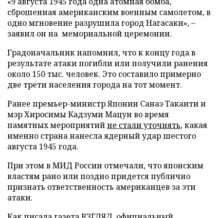
«9 августа 1945 года одна атомная бомба,
сброшенная американским военным самолетом, в
одно мгновение разрушила город Нагасаки», –
заявил он на мемориальной церемонии.
Градоначальник напомнил, что к концу года в
результате атаки погибли или получили ранения
около 150 тыс. человек. Это составило примерно
две трети населения города на тот момент.
Ранее премьер-министр Японии Санаэ Такаити и
мэр Хиросимы Кадзуми Мацуи во время
памятных мероприятий
не стали уточнять
, какая
именно страна нанесла ядерный удар шестого
августа 1945 года.
При этом в МИД России отмечали, что японским
властям рано или поздно придется публично
признать ответственность американцев за эти
атаки.
Как писала газета ВЗГЛЯД, официальный