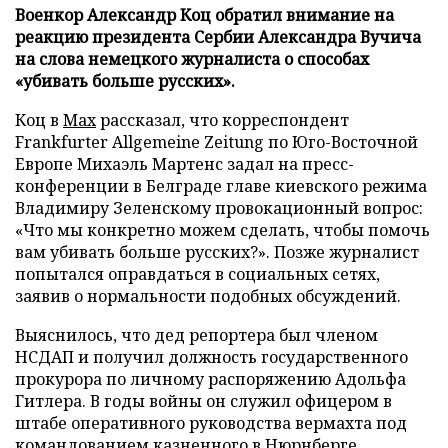
Военкор Александр Коц обратил внимание на
реакцию президента Сербии Александра Вучича
на слова немецкого журналиста о способах
«убивать больше русских».
Коц в
Мах
рассказал, что корреспондент
Frankfurter Allgemeine Zeitung по Юго-Восточной
Европе Михаэль Мартенс задал на пресс-
конференции в Белграде главе киевского режима
Владимиру Зеленскому провокационный вопрос:
«Что мы конкретно можем сделать, чтобы помочь
вам убивать больше русских?». Позже журналист
попытался оправдаться в социальных сетях,
заявив о нормальности подобных обсуждений.
Выяснилось, что дед репортера был членом
НСДАП и получил должность государственного
прокурора по личному распоряжению Адольфа
Гитлера. В годы войны он служил офицером в
штабе оперативного руководства вермахта под
командованием казненного в Нюрнберге