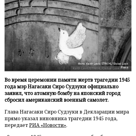
Фото: Keith Levit/STRKHL/Global Look
Press
Во время церемонии памяти жертв трагедии 1945
года мэр Нагасаки Сиро Судзуки официально
заявил, что атомную бомбу на японский город
сбросил американский военный самолет.
Глава Нагасаки Сиро Судзуки в Декларации мира
прямо указал виновника трагедии 1945 года,
передает
РИА «Новости»
.