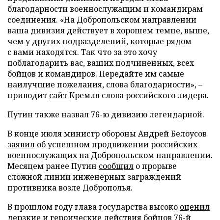
благодарности военнослужащим и командирам
соединения. «На Добропольском направлении
ваша дивизия действует в хорошем темпе, выше,
чем у других подразделений, которые рядом
с вами находятся. Так что за это хочу
поблагодарить вас, ваших подчиненных, всех
бойцов и командиров. Передайте им самые
наилучшие пожелания, слова благодарности», –
приводит
сайт
Кремля слова российского лидера.
Путин также назвал 76-ю дивизию легендарной.
В конце июля министр обороны Андрей Белоусов
заявил
об успешном продвижении российских
военнослужащих на Добропольском направлении.
Месяцем ранее Путин
сообщил
о прорыве
сложной линии инженерных заграждений
противника возле Доброполья.
В прошлом году глава государства высоко
оценил
дерзкие и героические действия бойцов 76-й