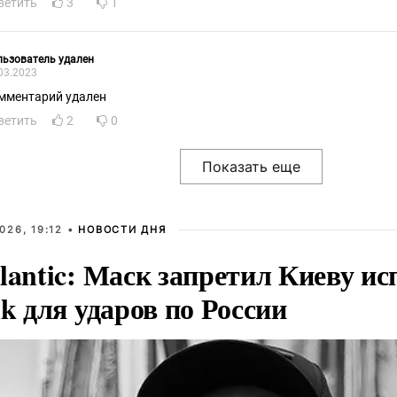
ветить
3
1
ьзователь удален
03.2023
мментарий удален
ветить
2
0
026, 19:12 •
НОВОСТИ ДНЯ
lantic: Маск запретил Киеву ис
nk для ударов по России