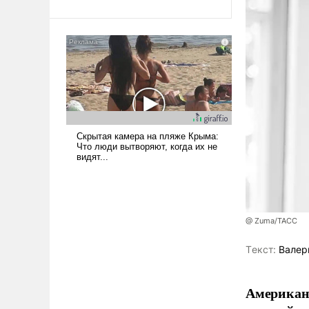
Ираном опустошила
американские арсеналы.
Сложившаяся ситуация
означает многолетний период
уязвимости США, например,
перед Китаем.
@ Zuma/ТАСС
Tекст:
Валер
Американ