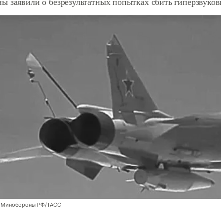
ы заявили о безрезультатных попытках сбить гиперзвуков
 Минобороны РФ/ТАСС