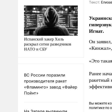
Tекст:
Елиза
Украински
гиперзву
Игнат.
Испанский хакер Хиль
Он заявил
раскрыл сотни разведчиков
«Кинжал»,
НАТО и СБУ
«Это такая
Ранее нач
ВС России поразили
ракетный 
производителя ракет
эффективн
«Фламинго» завод «Файер
Пойнт»
Вы можете к
политике по 
На Западе выдвинули