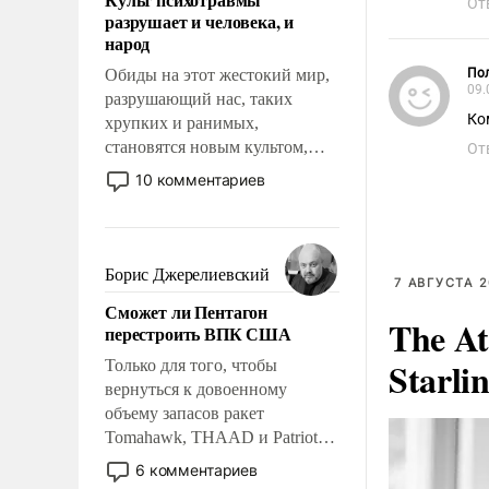
возможности.
От
разрушает и человека, и
народ
Обиды на этот жестокий мир,
Пол
09.
разрушающий нас, таких
Ко
хрупких и ранимых,
становятся новым культом,
От
постепенно вытесняя и
10 комментариев
отменяя традиционное
требование к человеку – быть
мужественным и твердым под
ударами судьбы, брать на себя
Борис Джерелиевский
7 АВГУСТА 2
ответственность, помогать
Сможет ли Пентагон
слабым, идти вперед и
The At
перестроить ВПК США
адаптироваться.
Starli
Только для того, чтобы
вернуться к довоенному
объему запасов ракет
Tomahawk, THAAD и Patriot
США потребуется более трех
6 комментариев
лет. Даже небольшая война с