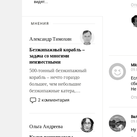
От
МНЕНИЯ
Александр Тимохин
Безэкипажный корабль –
задача со многими
неизвестными
Mik
09.
500-тонный безэкипажный
корабль – нечто гораздо
Ес
сб
большее, чем небольшие
Не
безэкипажные катера,
применение которых уже
От
2 комментария
стало обыденностью. Задача по
созданию такого корабля очень
Ва
сложна и амбициозна. Однако
09.
и ее реализация радикально
Ольга Андреева
Ну
поднимет наши боевые
Культ психотравмы