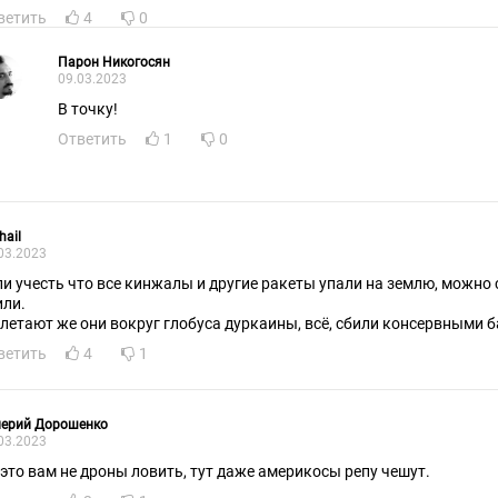
ветить
4
0
Парон Никогосян
09.03.2023
В точку!
Ответить
1
0
hail
03.2023
ли учесть что все кинжалы и другие ракеты упали на землю, можно 
или.
 летают же они вокруг глобуса дуркаины, всё, сбили консервными 
ветить
4
1
лерий Дорошенко
03.2023
 это вам не дроны ловить, тут даже америкосы репу чешут.