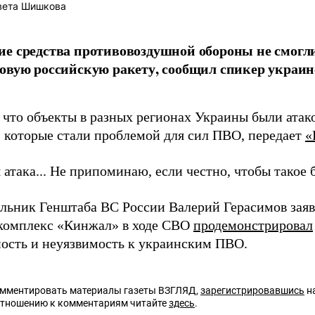
вета Шишкова
е средства противовоздушной обороны не смогли
ковую российскую ракету, сообщил спикер укра
, что объекты в разных регионах Украины были ата
 которые стали проблемой для сил ПВО, передает
«
 атака... Не припоминаю, если честно, чтобы такое б
альник Генштаба ВС России Валерий Герасимов заяв
комплекс «Кинжал» в ходе СВО
продемонстрировал
ость и неуязвимость к украинским ПВО.
омментировать материалы газеты ВЗГЛЯД,
зарегистрировавшись
на
отношению к комментариям читайте
здесь
.