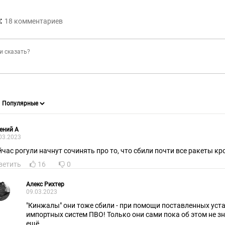
:
18
комментариев
ений А
03.2023
йчас рогули начнут сочинять про то, что сбили почти все ракеты к
ветить
16
0
Алекс Рихтер
09.03.2023
"Кинжалы" они тоже сбили - при помощи поставленных уста
импортных систем ПВО! Только они сами пока об этом не знают - методичка не пришла
ещё