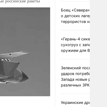
ые российские ракеты
Боец «Севера» рассказ
о детских лагерях
террористов на Украин
«Герань-4 сикер» пора
сухогруз с западным
оружием для ВСУ
Зеленский после ночны
ударов потребовал у
Запада новые ракеты д
различных ЗРК
Украинские дроны