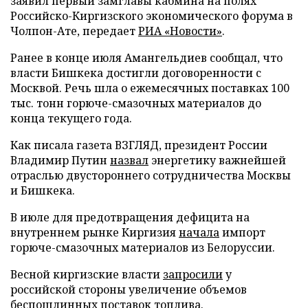
заявил первый замглавы кабмина на полях
Российско-Киргизского экономического форума в
Чолпон-Ате, передает
РИА «Новости»
.
Ранее в конце июля Амангельдиев сообщал, что
власти Бишкека достигли договоренности с
Москвой. Речь шла о ежемесячных поставках 100
тыс. тонн горюче-смазочных материалов до
конца текущего года.
Как писала газета ВЗГЛЯД, президент России
Владимир Путин
назвал
энергетику важнейшей
отраслью двустороннего сотрудничества Москвы
и Бишкека.
В июле для предотвращения дефицита на
внутреннем рынке Киргизия
начала
импорт
горюче-смазочных материалов из Белоруссии.
Весной киргизские власти
запросили
у
российской стороны увеличение объемов
беспошлинных поставок топлива.