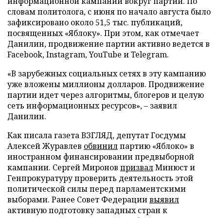
информационной кампании вокруг партии. По
словам политолога, с июня по начало августа было
зафиксировано около 51,5 тыс. публикаций,
посвященных «Яблоку». При этом, как отмечает
Данилин, продвижение партии активно ведется в
Facebook, Instagram, YouTube и Telegram.
«В зарубежных социальных сетях в эту кампанию
уже вложены миллионы долларов. Продвижение
партии идет через алгоритмы, блогеров и целую
сеть информационных ресурсов», – заявил
Данилин.
Как писала газета ВЗГЛЯД, депутат Госдумы
Алексей Журавлев
обвинил
партию «Яблоко» в
иностранном финансировании предвыборной
кампании. Сергей Миронов
призвал
Минюст и
Генпрокуратуру проверить деятельность этой
политической силы перед парламентскими
выборами. Ранее Совет Федерации
выявил
активную подготовку западных стран к