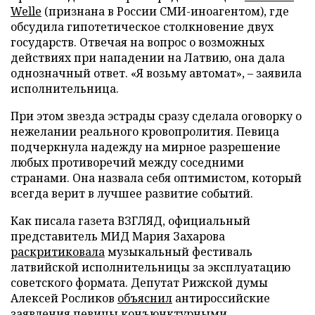
Welle
(признана в России СМИ-иноагентом), где
обсудила гипотетическое столкновение двух
государств. Отвечая на вопрос о возможных
действиях при нападении на Латвию, она дала
однозначный ответ. «Я возьму автомат», – заявила
исполнительница.
При этом звезда эстрады сразу сделала оговорку о
нежелании реального кровопролития. Певица
подчеркнула надежду на мирное разрешение
любых противоречий между соседними
странами. Она назвала себя оптимистом, который
всегда верит в лучшее развитие событий.
Как писала газета ВЗГЛЯД, официальный
представитель МИД Мария Захарова
раскритиковала
музыкальный фестиваль
латвийской исполнительницы за эксплуатацию
советского формата. Депутат Рижской думы
Алексей Росликов
объяснил
антироссийские
заявления певицы конъюнктурными