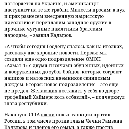
повторяется на Украине, и американцы
наступают на те же грабли. Милости просим: в пух
и прах разнесем внедренную нацистскую
идеологию и переплавим западное оружие в
прочные чугунные памятники братским
народам», – заявил Кадыров.
«А чтобы сегодня Госдепу спалось как на иголках,
расскажу две хорошие новости. Первая: мы
создали еще одно подразделение ОМОН
«Ахмат-1» с двумя тысячами обученных, идейных
и вооруженных до зубов бойцов, которые согреют
нациков и натовских наемников свинцовым
дождем. Вторая: новое подразделение – это еще
не предел. Желающих поставить у себя во дворе
трофейный Хаймерс хоть отбавляй», – подчеркнул
глава республики.
Накануне США
ввели
новые санкции против
России, в том числе против главы Чечни Рамзана
Кадырова и членов его семьи, а также против