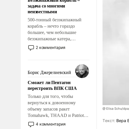
слабым, идти вперед и
задача со многими
адаптироваться.
неизвестными
500-тонный безэкипажный
корабль – нечто гораздо
большее, чем небольшие
безэкипажные катера,
применение которых уже
2 комментария
стало обыденностью. Задача по
созданию такого корабля очень
сложна и амбициозна. Однако
и ее реализация радикально
Борис Джерелиевский
поднимет наши боевые
Сможет ли Пентагон
возможности.
перестроить ВПК США
Только для того, чтобы
вернуться к довоенному
объему запасов ракет
@ Elisa Schu/dpa
Tomahawk, THAAD и Patriot
Tекст:
Вера 
США потребуется более трех
4 комментария
лет. Даже небольшая война с