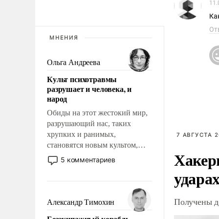
11.
Ка
От
МНЕНИЯ
Ольга Андреева
Культ психотравмы
разрушает и человека, и
народ
Обиды на этот жестокий мир,
разрушающий нас, таких
хрупких и ранимых,
7 АВГУСТА 2
становятся новым культом,
Хакер
постепенно вытесняя и
5 комментариев
отменяя традиционное
ударах
требование к человеку – быть
мужественным и твердым под
ударами судьбы, брать на себя
Получены д
Александр Тимохин
ответственность, помогать
Безэкипажный корабль –