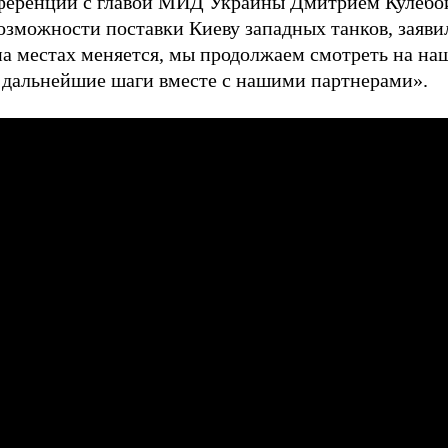
ференции с главой МИД Украины Дмитрием Кулебой 
возможности поставки Киеву западных танков, заяви
на местах меняется, мы продолжаем смотреть на на
 дальнейшие шаги вместе с нашими партнерами».