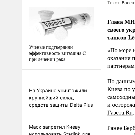
Tекст:
Валент
Глава МИД
своего ук
танков Le
Ученые подтвердили
«По мере 
эффективность витамина C
оказания 
при лечении рака
партнерами
По данным
Киева по 
На Украине уничтожили
самоходны
крупнейший склад
и осторож
средств защиты Delta Plus
Газета.Ru
.
Маск запретил Киеву
Ранее Бер
использовать Starlink для