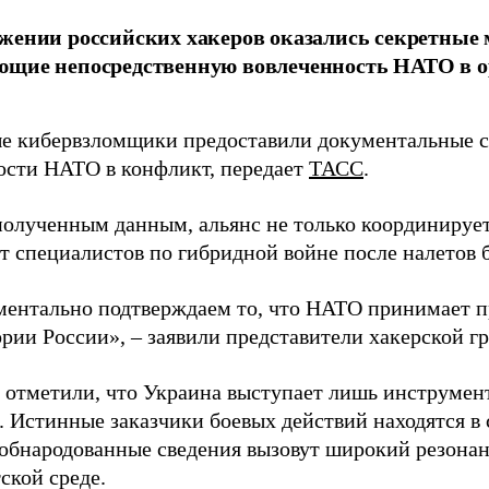
жении российских хакеров оказались секретные
ющие непосредственную вовлеченность НАТО в о
 кибервзломщики предоставили документальные с
ости НАТО в конфликт, передает
ТАСС
.
полученным данным, альянс не только координирует
ет специалистов по гибридной войне после налетов 
ентально подтверждаем то, что НАТО принимает пр
ории России», – заявили представители хакерской г
 отметили, что Украина выступает лишь инструмен
. Истинные заказчики боевых действий находятся в
 обнародованные сведения вызовут широкий резонан
ской среде.