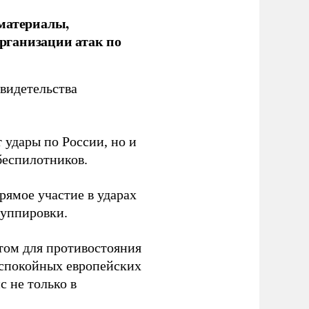
 материалы,
рганизации атак по
видетельства
 удары по России, но и
беспилотников.
ямое участие в ударах
руппировки.
том для противостояния
 спокойных европейских
с не только в