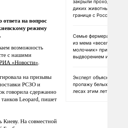
закрыли проходы для
диких животных на
границе с Россией
 ответа на вопрос
 киевскому режиму
.
Семье фермера Уолкер
из мема «веселый
ваем возможность
молочник» пригрозили
сте с нашими
выдворением из Росси
РИА «Новости»
.
гировала на призывы
Эксперт объяснил
поставки РСЗО и
пропажу белых грибов 
лесах этим летом
бок говорила сдержанно
 танков Leopard, пишет
 Киеву. На совместной