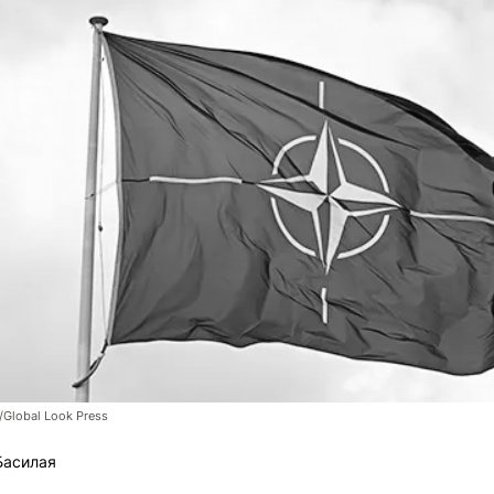
/Global Look Press
Басилая