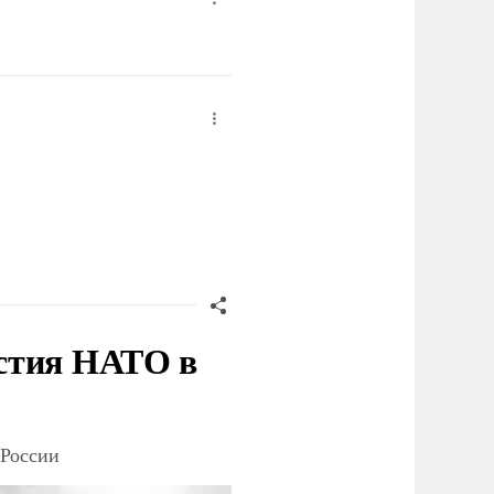
стия НАТО в
 России