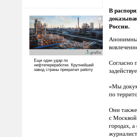
Ираном опустошила
В распоря
американские арсеналы.
доказыва
Сложившаяся ситуация
России.
означает многолетний период
уязвимости США, например,
Анонимные
перед Китаем.
вовлеченн
Согласно 
задейству
«Мы докум
по террит
Они также
с Москвой
городах, а
журналист