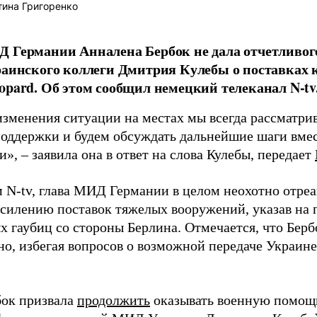
ина Григоренко
 Германии Анналена Бербок не дала отчетливого
раинского коллеги Дмитрия Кулебы о поставках
opard. Об этом сообщил немецкий телеканал N-tv
изменения ситуации на местах мы всегда рассматри
поддержки и будем обсуждать дальнейшие шаги вме
», – заявила она в ответ на слова Кулебы, передает
 N-tv, глава МИД Германии в целом неохотно отреа
усилению поставок тяжелых вооружений, указав на 
х гаубиц со стороны Берлина. Отмечается, что Бер
но, избегая вопросов о возможной передаче Украине
бок призвала
продолжить
оказывать военную помощь