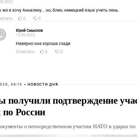
09.2022
к же я хочу Анналену... но, блин, немецкий язык учить лень.
ветить
0
0
Юрий Смыслов
13.09.2022
Наверно она хороша сзади
Ответить
0
0
026, 09:15 •
НОВОСТИ ДНЯ
ы получили подтверждение уча
 по России
окументы о непосредственном участии НАТО в ударах по