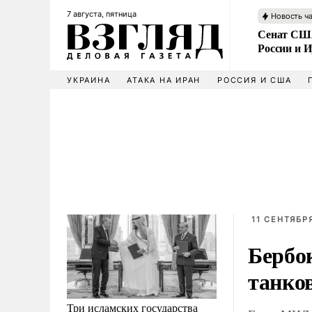
7 августа, пятница
Новость ч
Сенат США
России и 
УКРАИНА
АТАКА НА ИРАН
РОССИЯ И США
11 СЕНТЯБРЯ
Бербо
танко
Три исламских государства