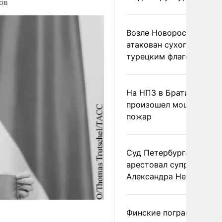
ов
Возле Новороссийска
атакован сухогруз под
турецким флагом
На НПЗ в Братиславе
произошел мощный
пожар
Суд Петербурга заочно
арестовал супругу
Александра Невзорова
Финские пограничники