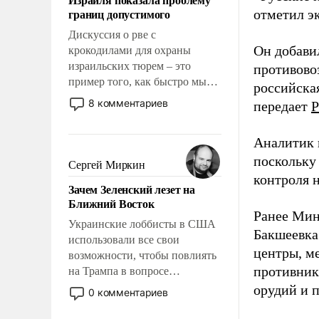
свои поступки не нужно
границ допустимого
отметил э
отвечать.
Дискуссия о рве с
Он добави
крокодилами для охраны
израильских тюрем – это
противово
пример того, как быстро мы
российская
двигаемся по пути
8 комментариев
передает
Р
революционных изменений.
То, что несколько лет назад
Аналитик 
было образом для
поскольку
псевдонаучной фантастики,
Сергей Миркин
стало всерьез обсуждаемой
контроля н
Зачем Зеленский лезет на
идеей.
Ближний Восток
Ранее Мин
Украинские лоббисты в США
Бакшеевка
использовали все свои
центры, м
возможности, чтобы повлиять
противника
на Трампа в вопросе
предоставления вооружений
орудий и 
0 комментариев
своим нанимателям. Вероятно,
кому-то из тех, кто