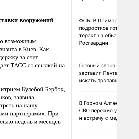
ставки вооружений
ФСБ: В Приморье трое
подростков готовили
теракт на объекте
ало возможным
Росгвардии
визита в Киев. Как
держку за счет
дает
ТАСС
со ссылкой на
Гневный звонок Трампа
заставил Пентагон сро
искать пропавшие раке
итрием Кулебой Бербок,
ков, заявила:
В Горном Алтае участн
треть на нашу
СВО пережил удар мол
ими партнерами». При
и встречу с медведем
олько недель и месяцев