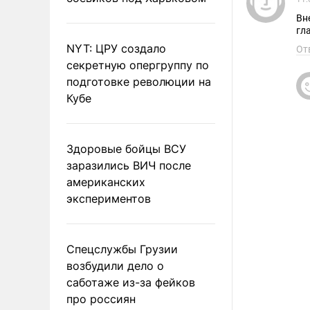
Вн
гл
NYT: ЦРУ создало
От
секретную опергруппу по
подготовке революции на
Кубе
Здоровые бойцы ВСУ
заразились ВИЧ после
американских
экспериментов
Спецслужбы Грузии
возбудили дело о
саботаже из-за фейков
про россиян