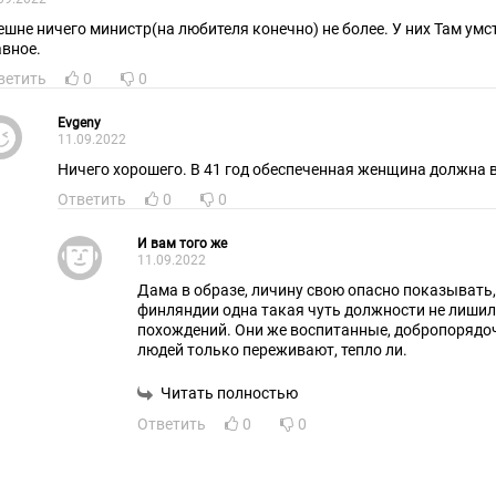
ешне ничего министр(на любителя конечно) не более. У них Там ум
авное.
ветить
0
0
Evgeny
11.09.2022
Ничего хорошего. В 41 год обеспеченная женщина должна 
Ответить
0
0
И вам того же
11.09.2022
Дама в образе, личину свою опасно показывать,
финляндии одна такая чуть должности не лишила
похождений. Они же воспитанные, добропорядочн
людей только переживают, тепло ли.
Читать полностью
Ответить
0
0