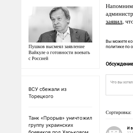
Напомним,
администр
заявил
, ч
Вы можете к
Пушков высмеял заявление
политике по 
Вайкуле о готовности воевать
с Россией
Обсуждение
ВСУ сбежали из
Торецкого
Сортировка:
Танк «Прорыв» уничтожил
группу украинских
И в
боевиков под Харьковом
11.