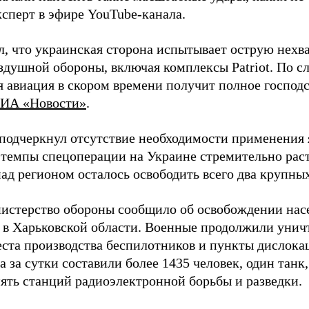
ксперт в эфире YouTube-канала.
л, что украинская сторона испытывает острую нехв
здушной обороны, включая комплексы Patriot. По с
 авиация в скором времени получит полное господс
ИА «Новости»
.
подчеркнул отсутствие необходимости применения 
 темпы спецоперации на Украине стремительно раст
ад регионом осталось освободить всего два крупных
истерство обороны сообщило об освобождении нас
 в Харьковской области. Военные продолжили унич
еста производства беспилотников и пункты дислока
 за сутки составили более 1435 человек, один танк
пять станций радиоэлектронной борьбы и разведки.