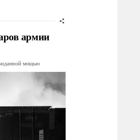
аров армии
невиданной мощью