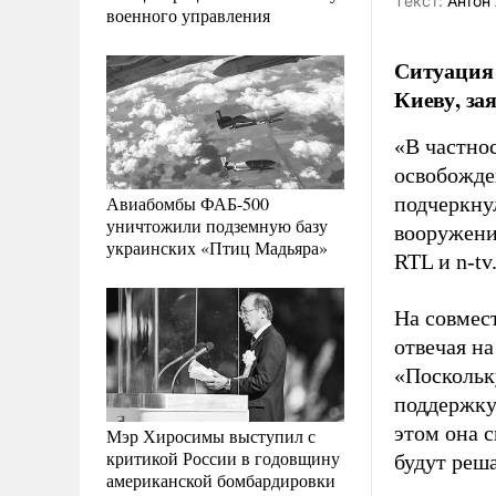
Tекст:
Антон 
военного управления
Ситуация 
Киеву, за
«В частно
освобожден
Авиабомбы ФАБ-500
подчеркну
уничтожили подземную базу
вооружени
украинских «Птиц Мадьяра»
RTL и n-tv
На совмес
отвечая на
«Поскольк
поддержку
этом она с
Мэр Хиросимы выступил с
критикой России в годовщину
будут ре
американской бомбардировки