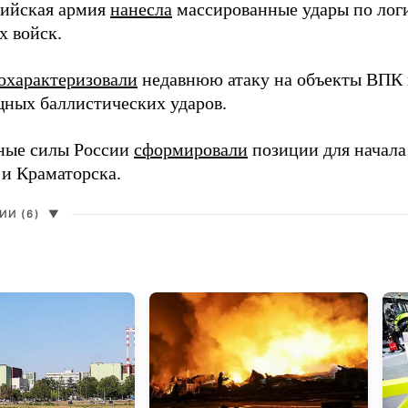
сийская армия
нанесла
массированные удары по лог
х войск.
охарактеризовали
недавнюю атаку на объекты ВПК в
ных баллистических ударов.
ные силы России
сформировали
позиции для начала
 и Краматорска.
И (6)
▼