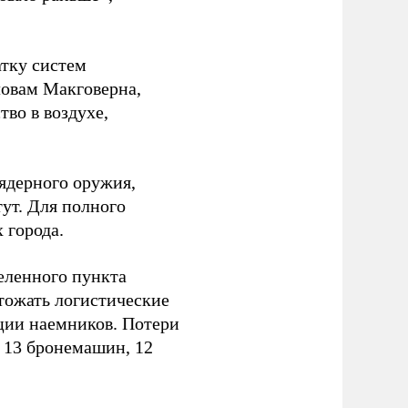
атку систем
ловам Макговерна,
тво в воздухе,
ядерного оружия,
ут. Для полного
 города.
еленного пункта
тожать логистические
ции наемников. Потери
, 13 бронемашин, 12