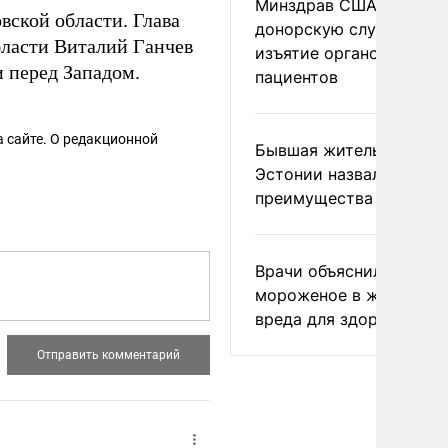
Минздрав США закрыл
вской области. Глава
донорскую службу за
бласти Виталий Ганчев
изъятие органов живых
и перед Западом.
пациентов
 сайте. О редакционной
Бывшая жительница
Эстонии назвала главн
преимущества России
Врачи объяснили, как е
мороженое в жару без
вреда для здоровья