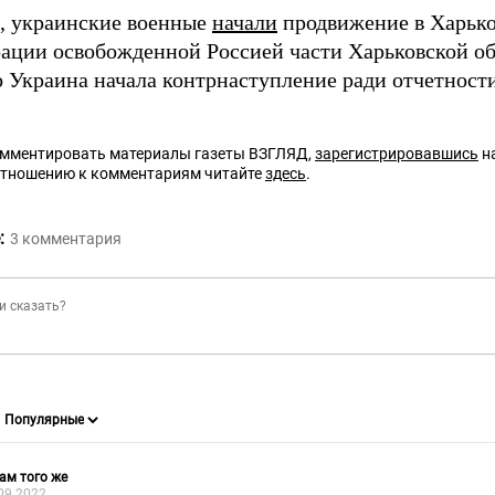
 украинские военные
начали
продвижение в Харько
ации освобожденной Россией части Харьковской о
то Украина начала контрнаступление ради отчетност
омментировать материалы газеты ВЗГЛЯД,
зарегистрировавшись
на
отношению к комментариям читайте
здесь
.
:
3
комментария
ам того же
09.2022