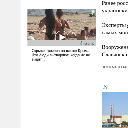
Ранее рос
консультирует Киев, пришла в
украински
голову мысль: хорошо бы
продемонстрировать, что
Эксперты
Украина вступила в
вооруженное противостояние
самых мощ
с Ираном.
Вооружен
Славянска
КОММЕНТАРИ