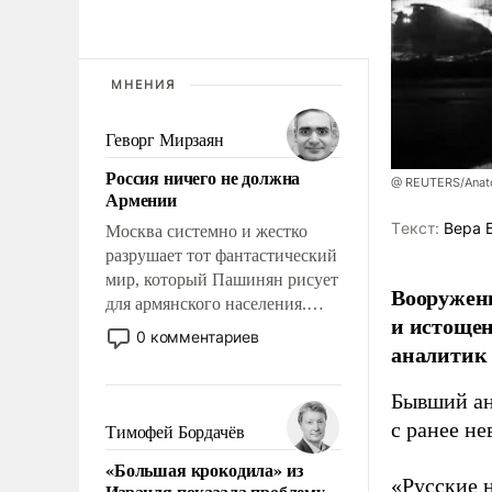
МНЕНИЯ
Геворг Мирзаян
Россия ничего не должна
@ REUTERS/Anato
Армении
Tекст:
Вера 
Москва системно и жестко
разрушает тот фантастический
мир, который Пашинян рисует
Вооруженн
для армянского населения.
и истоще
Мир, где этому населению все
0 комментариев
аналитик
должны просто по
определению, где его
Бывший ан
политические прожекты будут
беспрекословно оплачиваться
с ранее н
Тимофей Бордачёв
за счет российских
«Большая крокодила» из
налогоплательщиков, и где за
«Русские 
Израиля показала проблему