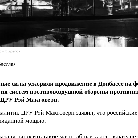
lii Stepanov
Басилая
ые силы ускорили продвижение в Донбассе на 
ния систем противовоздушной обороны противни
 ЦРУ Рэй Макговерн.
алитик ЦРУ Рэй Макговерн заявил, что российские 
евиданной мощью.
начали наносить такие масштабные удары, каких не 