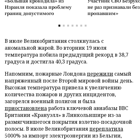
«Большая крокодила» из
Участник СВО Безрук
Израиля показала проблему
не раз признавали без
границ допустимого
пропавшим»
В июле Великобритания столкнулась с
аномальной жарой. Во вторник 19 июля
температура побила предыдущий рекорд в 38,7
градуса и достигла 40,3 градуса.
Напомним, пожарные Лондона
пережили
самый
напряженный после Второй мировой войны день.
Высокая температура привела к увеличению
количества пожаров и других инцидентов,
загорелся военный полигон и была
приостановлена
работа ключевой авиабазы ВВС
Британии «Крануэлл» в Линкольншире из-за
размягчившегося покрытия взлетно-посадочной
полосы. В июле Великобритания
переплатила
5000% за импорт электроэнергии из Бельгии,