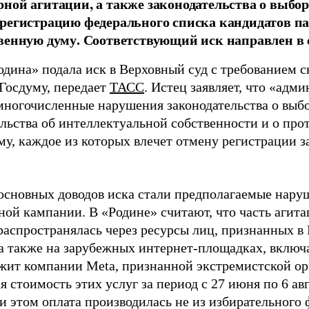
ной агитации, а также законодательства о выбор
регистрацию федерального списка кандидатов па
венную думу. Соответствующий иск направлен в с
одина» подала иск в Верховный суд с требованием с
 Госдуму, передает
ТАСС
. Истец заявляет, что «адм
многочисленные нарушения законодательства о выбор
ельства об интеллектуальной собственности и о про
му, каждое из которых влечет отмену регистрации 
основных доводов иска стали предполагаемые нару
ной кампании. В «Родине» считают, что часть агит
распространялась через ресурсы лиц, признанных 
 а также на зарубежных интернет-площадках, включа
жит компании Meta, признанной экстремистской ор
 стоимость этих услуг за период с 27 июня по 6 ав
и этом оплата производилась не из избирательного 