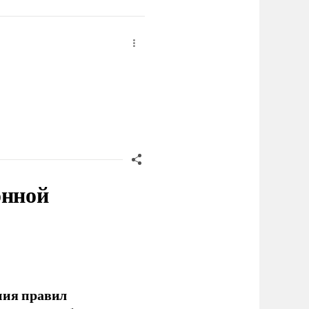
онной
ния правил