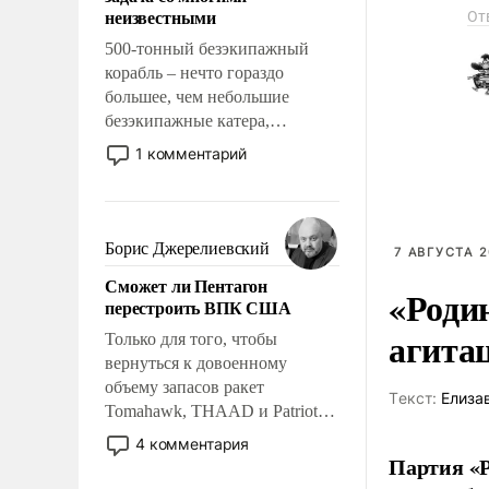
адаптироваться.
неизвестными
От
500-тонный безэкипажный
корабль – нечто гораздо
большее, чем небольшие
безэкипажные катера,
применение которых уже
1 комментарий
стало обыденностью. Задача по
созданию такого корабля очень
сложна и амбициозна. Однако
и ее реализация радикально
Борис Джерелиевский
7 АВГУСТА 2
поднимет наши боевые
Сможет ли Пентагон
возможности.
«Роди
перестроить ВПК США
агита
Только для того, чтобы
вернуться к довоенному
объему запасов ракет
Tекст:
Елиза
Tomahawk, THAAD и Patriot
США потребуется более трех
4 комментария
лет. Даже небольшая война с
Партия «Р
Ираном опустошила