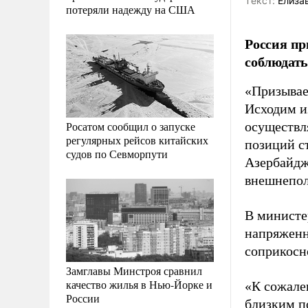
Tекст:
Елизав
потеряли надежду на США
Россия пр
соблюдать
«Призывае
Исходим и
Росатом сообщил о запуске
осуществл
регулярных рейсов китайских
позиций с
судов по Севморпути
Азербайдж
внешнепол
В министе
напряженн
соприкосн
Замглавы Минстроя сравнил
качество жилья в Нью-Йорке и
«К сожале
России
близким п