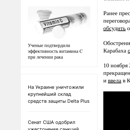
Ранее прес
переговор
обсудить
о
Обострени
Ученые подтвердили
Карабаха
эффективность витамина C
при лечении рака
10 ноября
прекращен
и
ввела
в К
На Украине уничтожили
крупнейший склад
средств защиты Delta Plus
Сенат США одобрил
ужесточение санкций