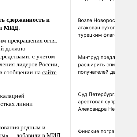
ть сдержанность и
Возле Новороссийска
ии МИД.
атакован сухогруз под
турецким флагом
им прекращения огня.
ий должно
редствами, с учетом
Минтруд предложил
ления лидеров России,
расширить список
 в сообщении на
сайте
получателей двух пенс
Суд Петербурга заочно
скалацией
арестовал супругу
астках линии
Александра Невзорова
нования родным и
Финские пограничники
ым», – добавили в МИД.