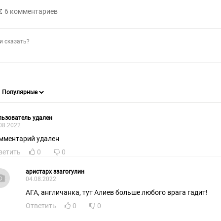
:
6
комментариев
ьзователь удален
08.2022
мментарий удален
ветить
0
0
аристарх ззагогулин
04.08.2022
АГА, англичанка, тут Алиев больше любого врага гадит!
Ответить
0
0