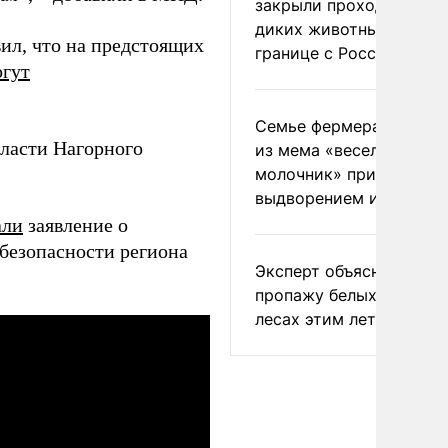
закрыли проходы для
диких животных на
вил, что на предстоящих
границе с Россией
гут
Семье фермера Уолкер
власти Нагорного
из мема «веселый
молочник» пригрозили
выдворением из Росси
али
заявление о
безопасности региона
Эксперт объяснил
пропажу белых грибов 
лесах этим летом