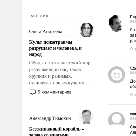
МНЕНИЯ
Па
04.
Я 
Ольга Андреева
за
Культ психотравмы
ра
разрушает и человека, и
От
народ
Обиды на этот жестокий мир,
Эд
разрушающий нас, таких
04.
хрупких и ранимых,
До
становятся новым культом,
об
постепенно вытесняя и
5 комментариев
От
отменяя традиционное
требование к человеку – быть
мужественным и твердым под
van
ударами судьбы, брать на себя
Александр Тимохин
04.
ответственность, помогать
Сл
Безэкипажный корабль –
слабым, идти вперед и
Ал
задача со многими