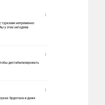
а с турками непременно
ы у этих негодяев
 чтобы дестабилизировать
 руках Эрдогана и даже