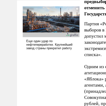
предвыбор
американские арсеналы.
отменить 
Сложившаяся ситуация
Государст
означает многолетний период
уязвимости США, например,
Партия «Р
перед Китаем.
выборов в
допустил 
законодат
экстремиз
списка».
Одним из 
агитацион
«Яблока» 
агентами,
(принадле
Совокупная
рублей, пр