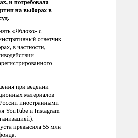
ах, и потребовала
ртии на выборах в
уд.
нять «Яблоко» с
инистративный ответчик
ах, в частности,
тиводействии
зарегистрированного
шения при ведении
ационных материалов
в России иностранными
я YouTube и Instagram
ганизацией).
густа превысила 55 млн
фонда.