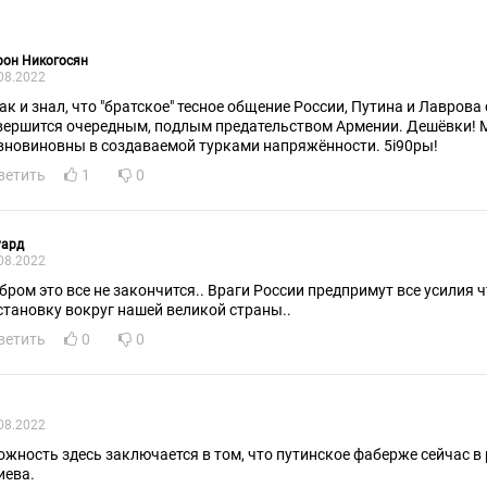
рон Никогосян
08.2022
так и знал, что "братское" тесное общение России, Путина и Лавров
вершится очередным, подлым предательством Армении. Дешёвки! М
вновиновны в создаваемой турками напряжённости. 5i90ры!
ветить
1
0
уард
08.2022
бром это все не закончится.. Враги России предпримут все усилия
становку вокруг нашей великой страны..
ветить
0
0
08.2022
ожность здесь заключается в том, что путинское фаберже сейчас в
иева.