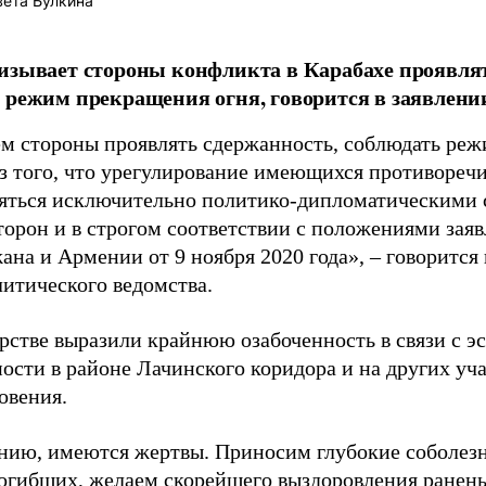
ета Булкина
изывает стороны конфликта в Карабахе проявля
 режим прекращения огня, говорится в заявлен
м стороны проявлять сдержанность, соблюдать реж
з того, что урегулирование имеющихся противореч
яться исключительно политико-дипломатическими с
торон и в строгом соответствии с положениями заяв
ана и Армении от 9 ноября 2020 года», – говорится
итического ведомства.
рстве выразили крайнюю озабоченность в связи с э
ости в районе Лачинского коридора и на других уч
овения.
нию, имеются жертвы. Приносим глубокие соболез
огибших, желаем скорейшего выздоровления ранен