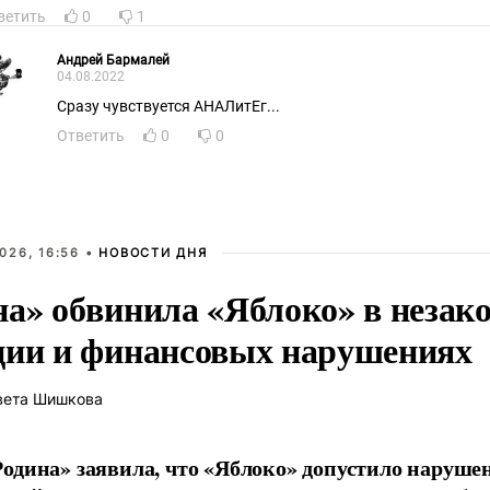
ветить
0
1
Андрей Бармалей
04.08.2022
Сразу чувствуется АНАЛитЕг...
Ответить
0
0
026, 16:56 •
НОВОСТИ ДНЯ
на» обвинила «Яблоко» в незак
ции и финансовых нарушениях
вета Шишкова
одина» заявила, что «Яблоко» допустило наруше