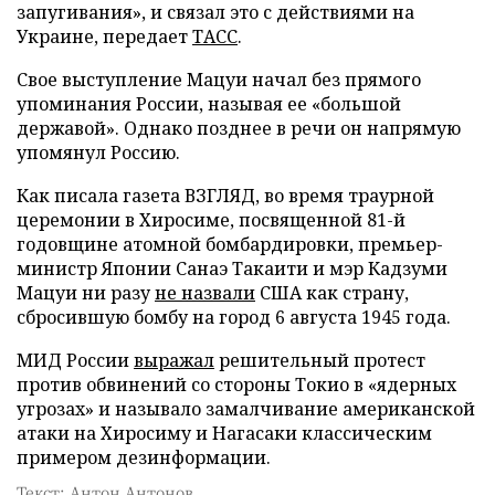
запугивания», и связал это с действиями на
Украине, передает
ТАСС
.
Свое выступление Мацуи начал без прямого
упоминания России, называя ее «большой
державой». Однако позднее в речи он напрямую
упомянул Россию.
Как писала газета ВЗГЛЯД, во время траурной
церемонии в Хиросиме, посвященной 81-й
годовщине атомной бомбардировки, премьер-
министр Японии Санаэ Такаити и мэр Кадзуми
Мацуи ни разу
не назвали
США как страну,
сбросившую бомбу на город 6 августа 1945 года.
МИД России
выражал
решительный протест
против обвинений со стороны Токио в «ядерных
угрозах» и называло замалчивание американской
атаки на Хиросиму и Нагасаки классическим
примером дезинформации.
Текст: Антон Антонов