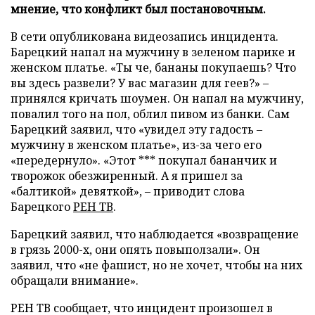
мнение, что конфликт был постановочным.
В сети опубликована видеозапись инцидента.
Барецкий напал на мужчину в зеленом парике и
женском платье. «Ты че, бананы покупаешь? Что
вы здесь развели? У вас магазин для геев?» –
принялся кричать шоумен. Он напал на мужчину,
повалил того на пол, облил пивом из банки. Сам
Барецкий заявил, что «увидел эту гадость –
мужчину в женском платье», из-за чего его
«передернуло». «Этот *** покупал бананчик и
творожок обезжиренный. А я пришел за
«балтикой» девяткой», – приводит слова
Барецкого
РЕН ТВ
.
Барецкий заявил, что наблюдается «возвращение
в грязь 2000-х, они опять повыползали». Он
заявил, что «не фашист, но не хочет, чтобы на них
обращали внимание».
РЕН ТВ сообщает, что инцидент произошел в