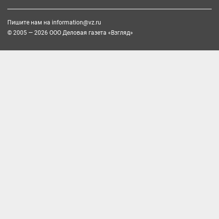
Пишите нам на
information@vz.ru
© 2005 — 2026 ООО Деловая газета «Взгляд»