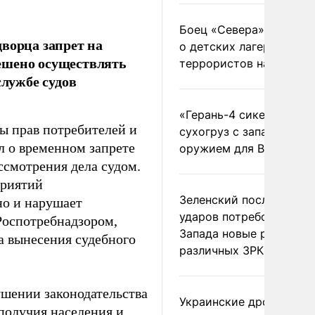
Боец «Севера» рассказ
ворца запрет на
о детских лагерях
ешено осуществлять
террористов на Украин
службе судов
«Герань-4 сикер» пора
ы прав потребителей и
сухогруз с западным
л о временном запрете
оружием для ВСУ
ссмотрения дела судом.
приятий
Зеленский после ночны
но и нарушает
ударов потребовал у
Роспотребнадзором,
Запада новые ракеты д
та вынесения судебного
различных ЗРК
ушении законодательства
Украинские дроны
получия населения и