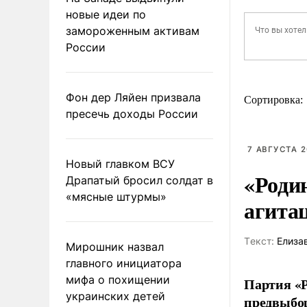
новые идеи по
замороженным активам
России
Фон дер Ляйен призвала
Сортировка:
пресечь доходы России
7 АВГУСТА 2
Новый главком ВСУ
«Роди
Драпатый бросил солдат в
«мясные штурмы»
агита
Tекст:
Елиза
Мирошник назвал
главного инициатора
мифа о похищении
Партия «Р
украинских детей
предвыбор