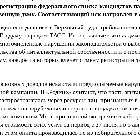
регистрацию федерального списка кандидатов па
венную думу. Соответствующий иск направлен в с
одина» подала иск в Верховный суд с требованием с
 Госдуму, передает
ТАСС
. Истец заявляет, что «адм
многочисленные нарушения законодательства о выбор
ельства об интеллектуальной собственности и о про
му, каждое из которых влечет отмену регистрации 
основных доводов иска стали предполагаемые нару
ной кампании. В «Родине» считают, что часть агит
распространялась через ресурсы лиц, признанных 
 а также на зарубежных интернет-площадках, включа
жит компании Meta, признанной экстремистской ор
 стоимость этих услуг за период с 27 июня по 6 ав
и этом оплата производилась не из избирательного 