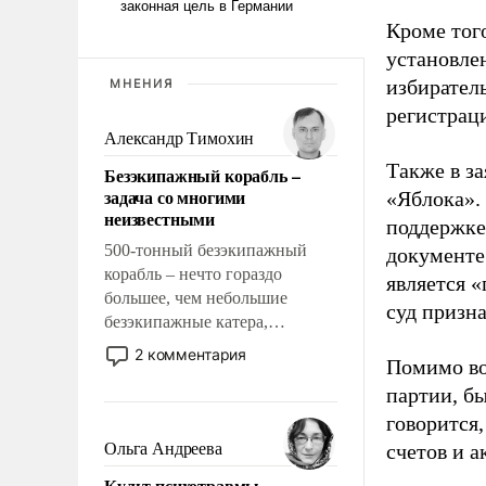
Кроме тог
установле
избиратель
МНЕНИЯ
регистрац
Александр Тимохин
Также в з
Безэкипажный корабль –
задача со многими
«Яблока».
неизвестными
поддержке
500-тонный безэкипажный
документе
корабль – нечто гораздо
является 
большее, чем небольшие
суд призн
безэкипажные катера,
применение которых уже
2 комментария
Помимо во
стало обыденностью. Задача по
партии, б
созданию такого корабля очень
сложна и амбициозна. Однако
говорится,
и ее реализация радикально
Ольга Андреева
счетов и 
поднимет наши боевые
Культ психотравмы