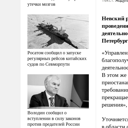
Tекст:
Абдул
утечки мозгов
Невский р
проведени
деятельно
Петербург
Росатом сообщил о запуске
«Управлен
регулярных рейсов китайских
благополу
судов по Севморпути
деятельно
В этом же
приостана
требовани
прекращает
решения»,
Володин сообщил о
вступлении в силу законов
Уточняетс
против предателей России
в области