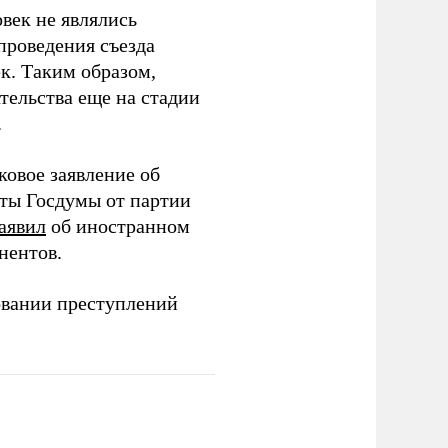
век не являлись
проведения съезда
ек. Таким образом,
тельства еще на стадии
.
ковое заявление об
аты Госдумы от партии
аявил
об иностранном
нентов.
овании преступлений