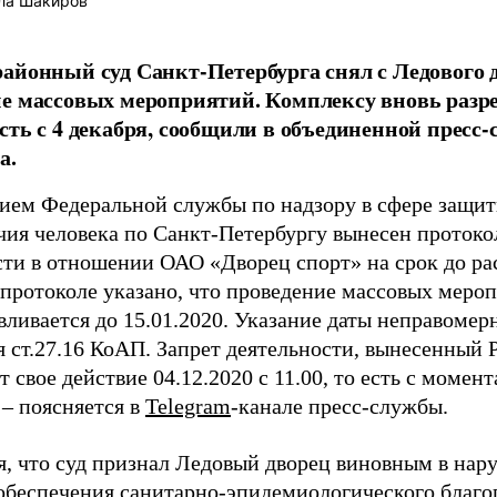
ла Шакиров
айонный суд Санкт-Петербурга снял с Ледового д
е массовых мероприятий. Комплексу вновь разр
сть с 4 декабря, сообщили в объединенной пресс-
а.
ием Федеральной службы по надзору в сфере защит
чия человека по Санкт-Петербургу вынесен протоко
сти в отношении ОАО «Дворец спорт» на срок до ра
 протоколе указано, что проведение массовых меро
вливается до 15.01.2020. Указание даты неправомер
я ст.27.16 КоАП. Запрет деятельности, вынесенный 
 свое действие 04.12.2020 с 11.00, то есть с момен
 – поясняется в
Telegram
-канале пресс-службы.
я, что суд признал Ледовый дворец виновным в нар
 обеспечения санитарно-эпидемиологического благо