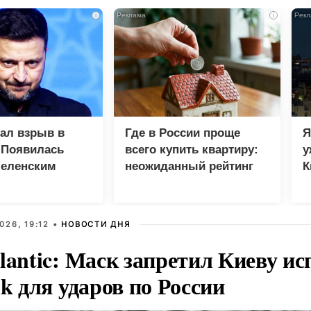
i
i
зал взрыв в
Где в России проще
Я
 Появилась
всего купить квартиру:
у
Зеленским
неожиданный рейтинг
К
в
026, 19:12 •
НОВОСТИ ДНЯ
lantic: Маск запретил Киеву ис
nk для ударов по России