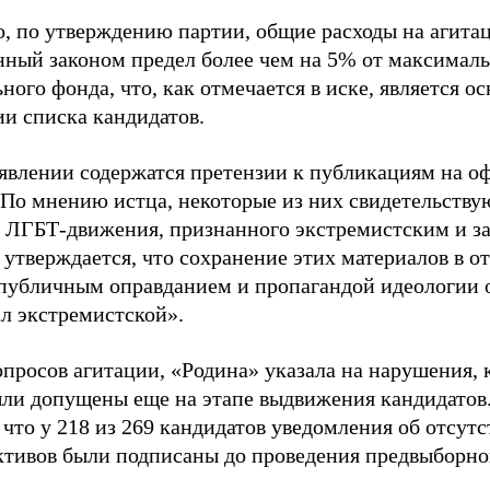
о, по утверждению партии, общие расходы на агит
нный законом предел более чем на 5% от максималь
ного фонда, что, как отмечается в иске, является 
ии списка кандидатов.
аявлении содержатся претензии к публикациям на о
 По мнению истца, некоторые из них свидетельству
 ЛГБТ-движения, признанного экстремистским и з
 утверждается, что сохранение этих материалов в о
«публичным оправданием и пропагандой идеологии 
ал экстремистской».
просов агитации, «Родина» указала на нарушения, 
ыли допущены еще на этапе выдвижения кандидатов. 
 что у 218 из 269 кандидатов уведомления об отсу
активов были подписаны до проведения предвыборног