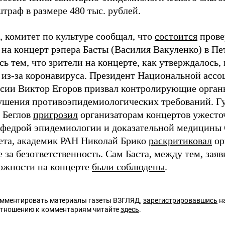
траф в размере 480 тыс. рублей.
 комитет по культуре сообщал, что
состоится
прове
 на концерт рэпера Басты (Василия Вакуленко) в Пе
ь тем, что зрители на концерте, как утверждалось,
 из-за коронавируса. Президент Национальной асс
ссии Виктор Егоров призвал контролирующие орга
ушения противоэпидемиологических требований. Гу
 Беглов
пригрозил
организаторам концертов ужесто
кафедрой эпидемиологии и доказательной медицины
ета, академик РАН Николай Брико
раскритиковал
ор
 за безответственность. Сам Баста, между тем, заяв
ожности на концерте
были соблюдены
.
омментировать материалы газеты ВЗГЛЯД,
зарегистрировавшись
на
отношению к комментариям читайте
здесь
.