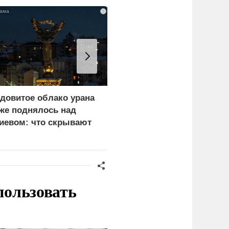
i
довитое облако урана
В России назвали
же поднялось над
законную цель наших
иевом: что скрывают
ВС на территории
ласти
Германии
пользовать