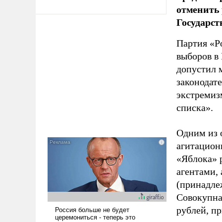
отменить 
Государст
Партия «Р
выборов в
допустил 
законодат
экстремиз
списка».
Одним из 
агитацион
«Яблока» 
агентами,
(принадле
Совокупная
рублей, пр