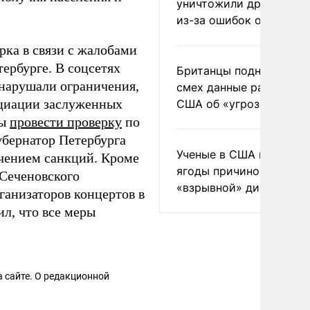
уничтожили друг друга
из-за ошибок оператор
рка в связи с жалобами
тербурге. В соцсетях
Британцы подняли на
 нарушали ограничения,
смех данные разведки
оциации заслуженных
США об «угрозе России
ны
провести проверку
по
бернатор Петербурга
Ученые в США назвали 
чением санкций. Кроме
ягоды причиной
 Сеченовского
«взрывной» диареи
ганизаторов концертов в
ил, что все меры
 сайте. О редакционной