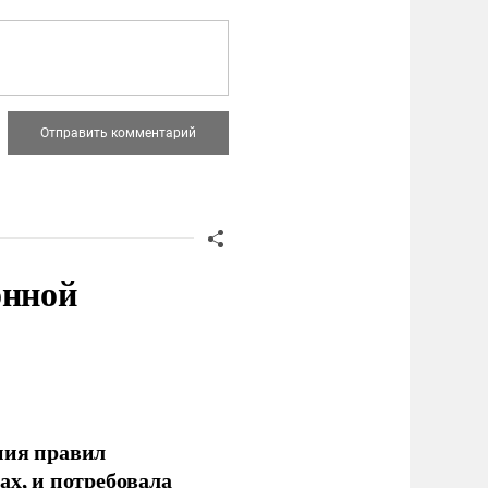
онной
ния правил
ах, и потребовала