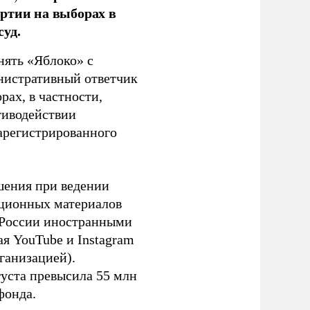
ртии на выборах в
уд.
нять «Яблоко» с
инистративный ответчик
ах, в частности,
тиводействии
зарегистрированного
шения при ведении
ационных материалов
в России иностранными
я YouTube и Instagram
ганизацией).
густа превысила 55 млн
фонда.