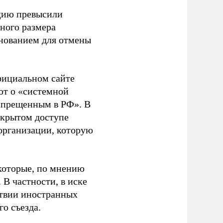
ацию превысили
ного размера
основанием для отмены
фициальном сайте
ют о «системной
апрещенным в РФ». В
ткрытом доступе
организации, которую
которые, по мнению
В частности, в иске
тствии иностранных
о съезда.