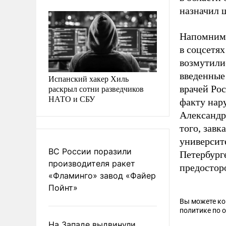
назначил ш
Напомним,
в соцсетях
возмутилис
введенные
Испанский хакер Хиль
раскрыл сотни разведчиков
врачей Ро
НАТО и СБУ
факту нар
Александр
того, зав
университ
ВС России поразили
Петербурге
производителя ракет
предостор
«Фламинго» завод «Файер
Пойнт»
Вы можете к
политике по 
На Западе выдвинули