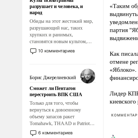
возможности.
разрушает и человека, и
«Таким об
народ
выдвинуты
Обиды на этот жестокий мир,
уведомлени
разрушающий нас, таких
партия "Я
хрупких и ранимых,
выдвижения
становятся новым культом,
постепенно вытесняя и
10 комментариев
Как писал
отменяя традиционное
отмене ре
требование к человеку – быть
мужественным и твердым под
«Яблоко».
ударами судьбы, брать на себя
финансиро
Борис Джерелиевский
ответственность, помогать
Сможет ли Пентагон
слабым, идти вперед и
Лидер КП
перестроить ВПК США
адаптироваться.
киевского
Только для того, чтобы
вернуться к довоенному
КОММЕНТАРИ
объему запасов ракет
Tomahawk, THAAD и Patriot
США потребуется более трех
6 комментариев
лет. Даже небольшая война с