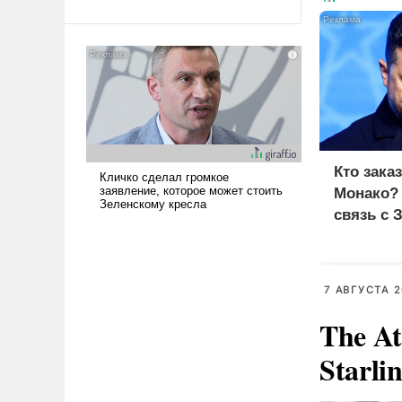
Ираном опустошила
американские арсеналы.
Сложившаяся ситуация
означает многолетний период
уязвимости США, например,
перед Китаем.
Кто зака
Монако?
связь с 
7 АВГУСТА 2
The At
Starli