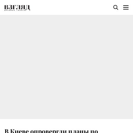
В Киеве опровергли планы по