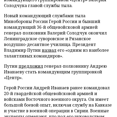
Солодчука главой службы тыла.
Новый командующий службами тыла
Минобороны России Герой России и бывший
командующий 36-й общевойсковой армией
генерал-полковник Валерий Солодчук окончил
Ленинградское суворовское и Рязанское
воздушно-десантное училища. Президент
Владимир Путин
назвал
его «одним из наиболее
талантливых командиров».
Путин
предложил
генерал-полковнику Андрею
Иванаеву стать командующим группировкой
«Центр».
Герой России Андрей Иванаев ранее командовал
20-й гвардейской общевойсковой армией и
войсками Восточного военного округа. Он имеет
большой боевой опыт, включая службу на Кавказе
и участие в военной операции в Сирии. Военные
эксперты
отмечают
, что под его руководством