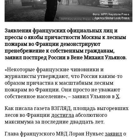
Фото: MPP/Keystone Press
Agency/Global Look Press
Заявления французских официальных лиц и
прессы о якобы причастности Москвы к лесным
пожарам во Франции демонстрируют
пренебрежение к собственным гражданам,
заявил постпред России в Вене Михаил Ульянов.
«Некоторые французские чиновники и
журналисты утверждают, что Россия каким-то
образом причастна к масштабным лесным
пожарам во Франции. Они просто не уважают
собственное население», – заявил Ульянов в
X
.
Как писала газета ВЗГЛЯД, площадь выгоревших
лесов во Франции
достигла
абсолютного
максимума за последние двадцать лет.
Глава французского МВД Лоран Нуньес
заявил
о